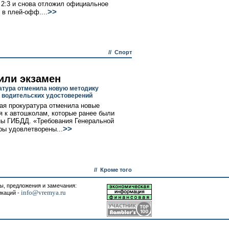
 2:3 и снова отложил официальное
>>
 в плей-офф....
//
Спорт
или экзамен
атура отменила новую методику
 водительских удостоверений
ая прокуратура отменила новые
я к автошколам, которые ранее были
ы ГИБДД. «Требования Генеральной
>>
ры удовлетворены...
//
Кроме того
, предложения и замечания:
info@vremya.ru
икаций -