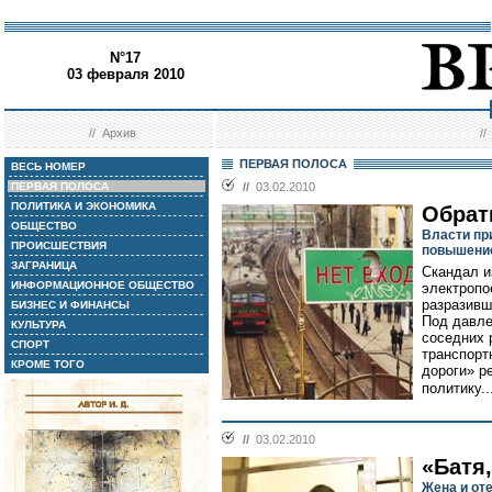
N°17
03 февраля 2010
//
Архив
/
ПЕРВАЯ ПОЛОСА
ВЕСЬ НОМЕР
ПЕРВАЯ ПОЛОСА
//
03.02.2010
ПОЛИТИКА И ЭКОНОМИКА
Обрат
ОБЩЕСТВО
Власти пр
ПРОИСШЕСТВИЯ
повышение
ЗАГРАНИЦА
Скандал и
ИНФОРМАЦИОННОЕ ОБЩЕСТВО
электропо
разразивш
БИЗНЕС И ФИНАНСЫ
Под давле
КУЛЬТУРА
соседних 
СПОРТ
транспорт
КРОМЕ ТОГО
дороги» р
политику..
//
03.02.2010
«Батя
Жена и от