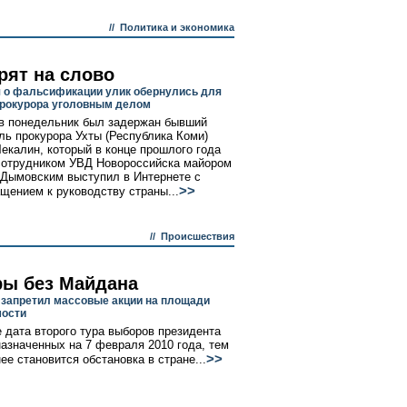
//
Политика и экономика
рят на слово
 о фальсификации улик обернулись для
рокурора уголовным делом
в понедельник был задержан бывший
ль прокурора Ухты (Республика Коми)
Чекалин, который в конце прошлого года
сотрудником УВД Новороссийска майором
Дымовским выступил в Интернете с
>>
щением к руководству страны...
//
Происшествия
ы без Майдана
 запретил массовые акции на площади
мости
 дата второго тура выборов президента
назначенных на 7 февраля 2010 года, тем
>>
ее становится обстановка в стране...