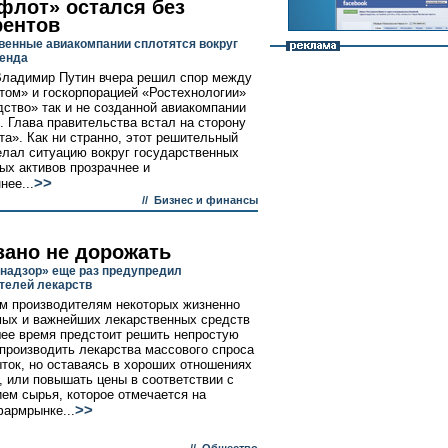
флот» остался без
рентов
венные авиакомпании сплотятся вокруг
ренда
ладимир Путин вчера решил спор между
ом» и госкорпорацией «Ростехнологии»
дство» так и не созданной авиакомпании
. Глава правительства встал на сторону
а». Как ни странно, этот решительный
елал ситуацию вокруг государственных
ых активов прозрачнее и
>>
нее...
//
Бизнес и финансы
зано не дорожать
надзор» еще раз предупредил
телей лекарств
м производителям некоторых жизненно
ых и важнейших лекарственных средств
ее время предстоит решить непростую
производить лекарства массового спроса
ыток, но оставаясь в хороших отношениях
, или повышать цены в соответствии с
ем сырья, которое отмечается на
>>
армрынке...