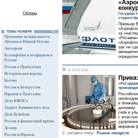
«Аэро
конку
Обзоры
Государст
старого б
Премьер В
«Аэрофлот
ТЕМЫ НОМЕРА
за «насле
Признание независимости
«Росавиа»
Абхазии и Южной Осетии
«Аэрофлот
шаг не сд
Автопром
авиационн
Ксенофобия и неофашизм в
определен
России
Россия и Прибалтика
//
03.02.2010
Исторические версии
Прика
Косово
«Росздрав
Россия и Белоруссия
производи
Израиль и Палестина
Российски
необходим
Дело ЮКОСа
в ближайш
Защита Химкинского леса
дилемму: 
себе в уб
Дело Бульбова
с властью
Россия и финансовый кризис
удорожани
мировом ф
Доллар
// читайте тему:
Рынок лекарств
Россия и Израиль