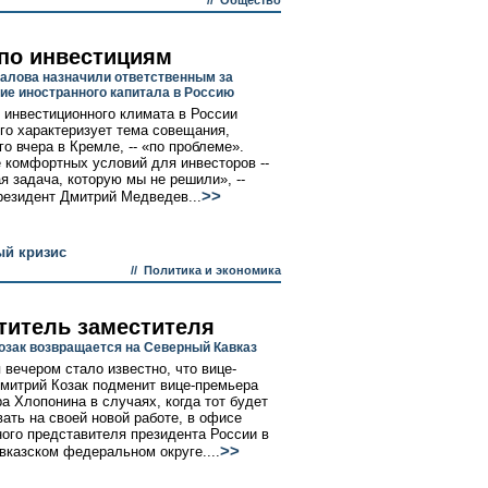
//
Общество
 по инвестициям
алова назначили ответственным за
ие иностранного капитала в Россию
 инвестиционного климата в России
го характеризует тема совещания,
о вчера в Кремле, -- «по проблеме».
 комфортных условий для инвесторов --
ая задача, которую мы не решили», --
>>
резидент Дмитрий Медведев...
ый кризис
//
Политика и экономика
титель заместителя
озак возвращается на Северный Кавказ
 вечером стало известно, что вице-
митрий Козак подменит вице-премьера
а Хлопонина в случаях, когда тот будет
вать на своей новой работе, в офисе
ого представителя президента России в
>>
вказском федеральном округе....