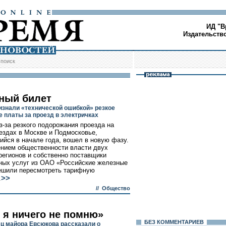
ИД "В
Издательств
/
поиск
ный билет
изнали «технической ошибкой» резкое
 платы за проезд в электричках
з-за резкого подорожания проезда на
ездах в Москве и Подмосковье,
ийся в начале года, вошел в новую фазу.
нием общественности власти двух
регионов и собственно поставщики
ных услуг из ОАО «Российские железные
ешили пересмотреть тарифную
>>
.
//
Общество
, я ничего не помню»
БЕЗ КОМMЕНТАРИЕВ
ец майора Евсюкова рассказали о