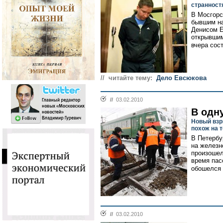
странност
В Мосгорс
бывшим н
Денисом Е
открывшим
вчера сост
// читайте тему:
Дело Евсюкова
//
03.02.2010
В одн
Новый взр
похож на т
В Петербу
на железн
произошел
время пас
обошелся 
//
03.02.2010