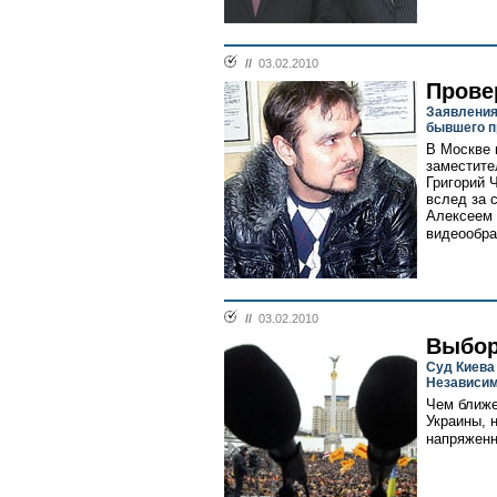
//
03.02.2010
Прове
Заявления
бывшего п
В Москве 
заместите
Григорий 
вслед за 
Алексеем 
видеообра
//
03.02.2010
Выбор
Суд Киева
Независи
Чем ближе
Украины, 
напряженн