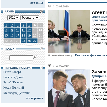
все темы
//
03.02.2010
Агент
АРХИВ
Игоря Шув
привлечен
1
2
3
4
5
6
7
Состояние
лучше все
8
9
10
11
12
13
14
прошедшег
15
16
17
18
19
20
21
«Создание
это главн
22
23
24
25
26
27
28
признал п
ПОИСК
// читайте тему:
Россия и финансов
//
03.02.2010
ПЕРСОНЫ НОМЕРА
Замес
Гейтс Роберт
Дмитрий К
Евсюков Денис
1 февраля
Зураб Жвания
премьер Д
Козак Дмитрий
Александр
отсутство
Медведев Дмитрий
полномочн
все персоны
Северо-Ка