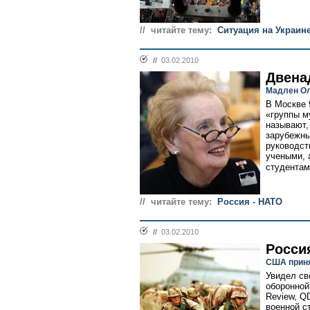
// читайте тему:
Ситуация на Украин
//
03.02.2010
Двена
Мадлен Ол
В Москве 
«группы м
называют,
зарубежны
руководст
учеными, 
студентам
// читайте тему:
Россия - НАТО
//
03.02.2010
Росси
США приня
Увидел св
оборонной
Review, Q
военной с