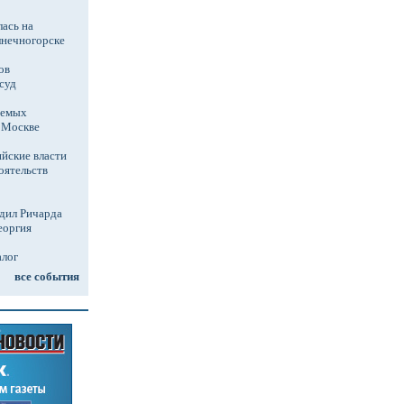
ась на
лнечногорске
ов
суд
аемых
в Москве
йские власти
оятельств
дил Ричарда
еоргия
алог
все события