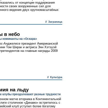
тказались от концепции поддержания
ности своих вооруженных сил для
нного ведения двух крупномасштабных
//
Заграница
ы в небо
 номинанты на «Оскара»
ос-Анджелесе президент Американской
мии Том Ширак и актриса Энн Хэтэуэй
претендентов на главные награды 2009
//
Культура
мия на льду
е клубы преодолевают разные трудности
енном матче вторника в Континентальной
 лиге столичное «Динамо» встретилось с
ейский клуб уступил более богатому