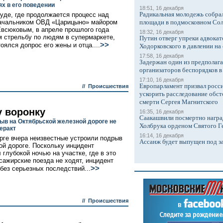
ях в его поведении
18:51, 16 декабря
Радикальная молодежь собрал
уде, где продолжается процесс над
ачальником ОВД «Царицыно» майором
площади в подмосковном Со
всюковым, в апреле прошлого года
18:32, 16 декабря
 стрельбу по людям в супермаркете,
Путин отверг упреки адвокат
>>
оялся допрос его жены и отца....
Ходорковского в давлении на 
17:58, 16 декабря
Задержан один из предполаг
организаторов беспорядков 
17:10, 16 декабря
Европарламент призвал росси
//
Происшествия
ускорить расследование обст
смерти Сергея Магнитского
у воронку
16:35, 16 декабря
Саакашвили посмертно награ
ыв на Октябрьской железной дороге не
Холбрука орденом Святого Г
еракт
16:14, 16 декабря
рге вчера неизвестные устроили подрыв
Ассанж будет выпущен под з
ой дороге. Поскольку инцидент
 глубокой ночью на участке, где в это
сажирские поезда не ходят, инцидент
>>
без серьезных последствий...
//
Происшествия