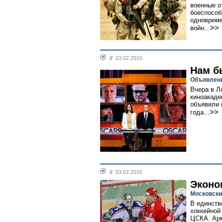
военные о
боеспособ
одновреме
>>
войн...
//
03.02.2010
Нам б
Объявлены
Вчера в Л
киноакаде
объявили 
>>
года...
//
03.02.2010
Эконо
Московски
В единств
хоккейной
ЦСКА. Арм