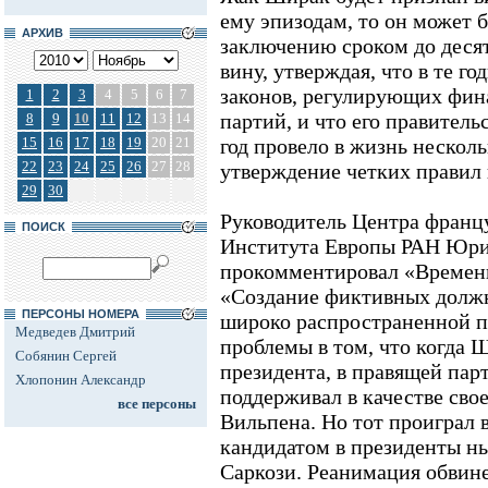
ему эпизодам, то он может 
АРХИВ
заключению сроком до десят
вину, утверждая, что в те г
законов, регулирующих фин
1
2
3
4
5
6
7
партий, и что его правитель
8
9
10
11
12
13
14
15
16
17
18
19
20
21
год провело в жизнь нескол
22
23
24
25
26
27
28
утверждение четких правил
29
30
Руководитель Центра франц
ПОИСК
Института Европы РАН Юри
прокомментировал «Времени
«Создание фиктивных долж
ПЕРСОНЫ НОМЕРА
широко распространенной п
Медведев Дмитрий
проблемы в том, что когда 
Собянин Сергей
президента, в правящей пар
Хлопонин Александр
поддерживал в качестве сво
все персоны
Вильпена. Но тот проиграл 
кандидатом в президенты н
Саркози. Реанимация обвине