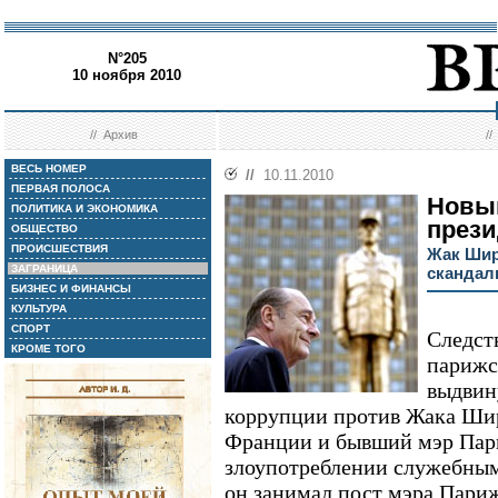
N°205
10 ноября 2010
//
Архив
/
ВЕСЬ НОМЕР
//
10.11.2010
ПЕРВАЯ ПОЛОСА
Новый
ПОЛИТИКА И ЭКОНОМИКА
прези
ОБЩЕСТВО
ПРОИСШЕСТВИЯ
Жак Шир
ЗАГРАНИЦА
скандал
БИЗНЕС И ФИНАНСЫ
КУЛЬТУРА
СПОРТ
Следст
КРОМЕ ТОГО
парижс
выдвин
коррупции против Жака Ши
Франции и бывший мэр Пари
злоупотреблении служебным
он занимал пост мэра Париж