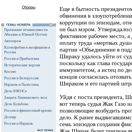
Обзоры
Еще в бытность президентом
обвинения в злоупотреблен
коррупции по эпизодам, отн
ТЕМЫ НОМЕРА
он был мэром. Утверждалось
Признание независимости
Абхазии и Южной Осетии
фиктивное рабочее место, а
Автопром
оплату труда «мертвых душ»
Ксенофобия и неофашизм в
партии «Объединение в под
России
Шираку удалось уйти от суд
Россия и Прибалтика
поскольку как глава государ
Исторические версии
иммунитетом, а истец по дел
Косово
концов согласилась отозват
Россия и Белоруссия
Шираком и его партией штра
Израиль и Палестина
Дело ЮКОСа
Уйдя с поста президента, 
Защита Химкинского леса
вот теперь судья Жак Газо н
Дело Бульбова
позволяющие возбудить прот
Россия и финансовый кризис
дело. К ранее выдвигавшим
Доллар
семь эпизодов создания фик
Россия и Израиль
все темы
Жак Ширак будет признан 