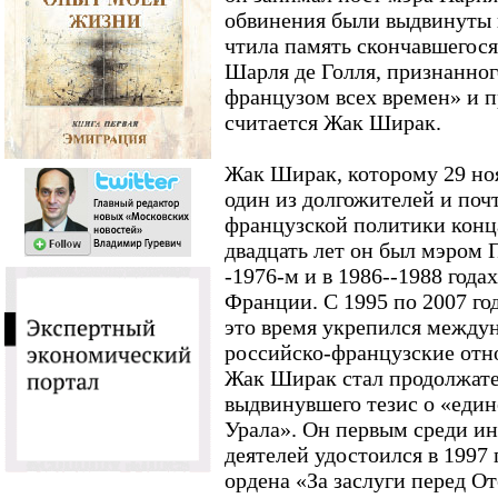
обвинения были выдвинуты в
чтила память скончавшегося 
Шарля де Голля, признанно
французом всех времен» и п
считается Жак Ширак.
Жак Ширак, которому 29 нояб
один из долгожителей и поч
французской политики конц
двадцать лет он был мэром 
-1976-м и в 1986--1988 год
Франции. С 1995 по 2007 го
это время укрепился между
российско-французские отно
Жак Ширак стал продолжате
выдвинувшего тезис о «един
Урала». Он первым среди и
деятелей удостоился в 1997
ордена «За заслуги перед От