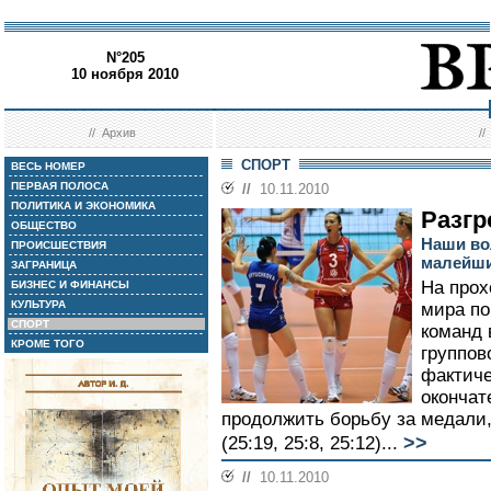
N°205
10 ноября 2010
//
Архив
/
СПОРТ
ВЕСЬ НОМЕР
ПЕРВАЯ ПОЛОСА
//
10.11.2010
ПОЛИТИКА И ЭКОНОМИКА
Разгр
ОБЩЕСТВО
Наши во
ПРОИСШЕСТВИЯ
малейши
ЗАГРАНИЦА
На прох
БИЗНЕС И ФИНАНСЫ
КУЛЬТУРА
мира по
СПОРТ
команд 
КРОМЕ ТОГО
группов
фактиче
окончат
продолжить борьбу за медали,
>>
(25:19, 25:8, 25:12)...
//
10.11.2010