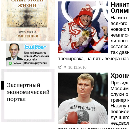
Никит
Олимп
На инте
всякого
новоис
чемпион
ли пого
осталос
так дав
тренировка, на пять вечера наз
//
10.11.2010
Хрон
Президе
Массимо
слухи о
тренер 
Наканун
появили
лучшего
недовол