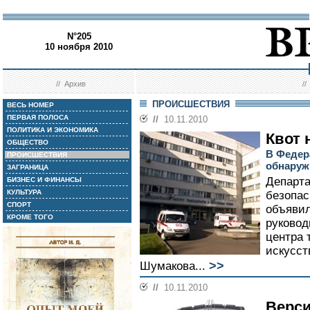
N°205
10 ноября 2010
//
Архив
/
ПРОИСШЕСТВИЯ
ВЕСЬ НОМЕР
ПЕРВАЯ ПОЛОСА
//
10.11.2010
ПОЛИТИКА И ЭКОНОМИКА
Квот 
ОБЩЕСТВО
В Федер
ПРОИСШЕСТВИЯ
обнаруж
ЗАГРАНИЦА
Департа
БИЗНЕС И ФИНАНСЫ
КУЛЬТУРА
безопас
СПОРТ
объявил
КРОМЕ ТОГО
руковод
центра 
искусст
>>
Шумакова...
//
10.11.2010
Верси