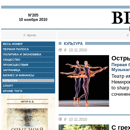
N°205
10 ноября 2010
//
Архив
/
КУЛЬТУРА
ВЕСЬ НОМЕР
ПЕРВАЯ ПОЛОСА
//
10.11.2010
ПОЛИТИКА И ЭКОНОМИКА
Остр
ОБЩЕСТВО
Первая 
ПРОИСШЕСТВИЯ
Музыкал
ЗАГРАНИЦА
Театр и
БИЗНЕС И ФИНАНСЫ
КУЛЬТУРА
Немиров
СПОРТ
to shar
КРОМЕ ТОГО
сочинен
//
10.11.2010
С гре