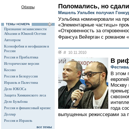
Поломались, но сдал
Обзоры
Мишель Уэльбек получил Гонку
Уэльбека номинировали на пре
«Элементарные частицы» пром
ТЕМЫ НОМЕРА
Признание независимости
«Откровенность за откровеннос
Абхазии и Южной Осетии
Франсуа Вейерган с романом «
Автопром
Ксенофобия и неофашизм в
России
//
10.11.2010
Россия и Прибалтика
В ри
Исторические версии
Фестива
Косово
В этом 
Россия и Белоруссия
европей
Израиль и Палестина
Москву 
Дело ЮКОСа
премьер
Защита Химкинского леса
сквозно
Дело Бульбова
интелле
года со
Россия и финансовый кризис
выпущенных режиссерами за п
Доллар
Россия и Израиль
все темы