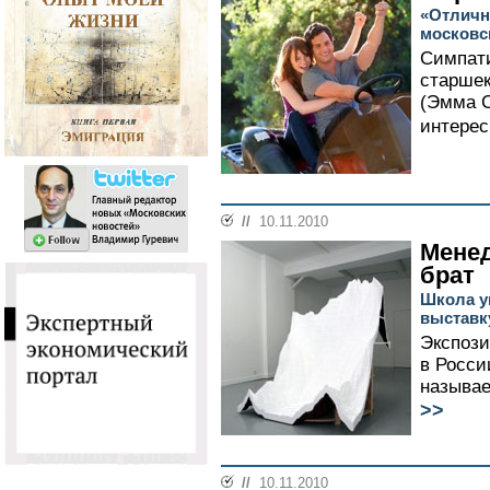
«Отличн
московс
Симпати
старшек
(Эмма С
интерес
//
10.11.2010
Менед
брат
Школа у
выставк
Экспози
в Росси
называе
>>
//
10.11.2010