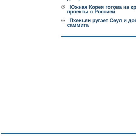
Южная Корея готова на к
проекты с Россией
Пхеньян ругает Сеул и д
саммита