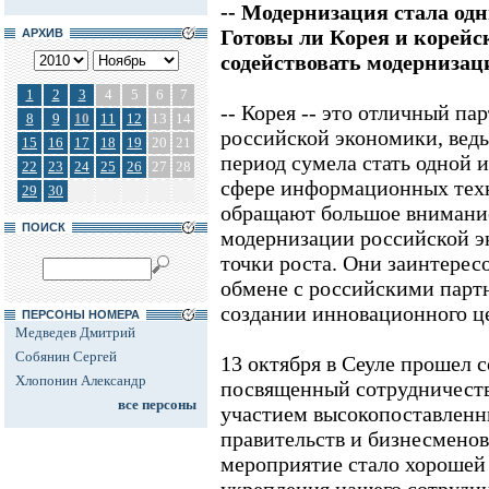
-- Модернизация стала одн
Готовы ли Корея и корей
АРХИВ
содействовать модерниза
1
2
3
4
5
6
7
-- Корея -- это отличный па
8
9
10
11
12
13
14
российской экономики, ведь
15
16
17
18
19
20
21
период сумела стать одной 
22
23
24
25
26
27
28
сфере информационных тех
29
30
обращают большое внимание
ПОИСК
модернизации российской э
точки роста. Они заинтерес
обмене с российскими партн
создании инновационного це
ПЕРСОНЫ НОМЕРА
Медведев Дмитрий
Собянин Сергей
13 октября в Сеуле прошел 
Хлопонин Александр
посвященный сотрудничеств
все персоны
участием высокопоставленн
правительств и бизнесменов
мероприятие стало хорошей 