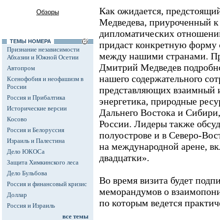
Как ожидается, предстоящи
Обзоры
Медведева, приуроченный к
дипломатических отношений
ТЕМЫ НОМЕРА
придаст конкретную форму 
Признание независимости
между нашими странами. П
Абхазии и Южной Осетии
Дмитрий Медведев подробно
Автопром
нашего содержательного сот
Ксенофобия и неофашизм в
России
представляющих взаимный и
Россия и Прибалтика
энергетика, природные ресу
Исторические версии
Дальнего Востока и Сибири
Косово
России. Лидеры также обсу
Россия и Белоруссия
полуострове и в Северо-Вос
Израиль и Палестина
на международной арене, в
Дело ЮКОСа
двадцатки».
Защита Химкинского леса
Дело Бульбова
Во время визита будет подп
Россия и финансовый кризис
меморандумов о взаимопони
Доллар
по которым ведется практич
Россия и Израиль
все темы