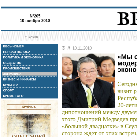
N°205
10 ноября 2010
//
Архив
/
ВЕСЬ НОМЕР
//
10.11.2010
ПЕРВАЯ ПОЛОСА
«Мы 
ПОЛИТИКА И ЭКОНОМИКА
модер
ОБЩЕСТВО
экон
ПРОИСШЕСТВИЯ
ЗАГРАНИЦА
БИЗНЕС И ФИНАНСЫ
Сегодн
КУЛЬТУРА
визит 
СПОРТ
КРОМЕ ТОГО
Респуб
20-лет
дипотношений между двумя 
этого Дмитрий Медведев пр
«большой двадцатки» в Сеуле
сторона ждет от этих встре