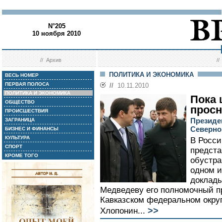
N°205
10 ноября 2010
//
Архив
/
ПОЛИТИКА И ЭКОНОМИКА
ВЕСЬ НОМЕР
ПЕРВАЯ ПОЛОСА
//
10.11.2010
ПОЛИТИКА И ЭКОНОМИКА
Пока
ОБЩЕСТВО
прос
ПРОИСШЕСТВИЯ
Президе
ЗАГРАНИЦА
Северно
БИЗНЕС И ФИНАНСЫ
КУЛЬТУРА
В Росси
СПОРТ
предста
КРОМЕ ТОГО
обустра
одном и
доклад
Медведеву его полномочный п
Кавказском федеральном окру
>>
Хлопонин...