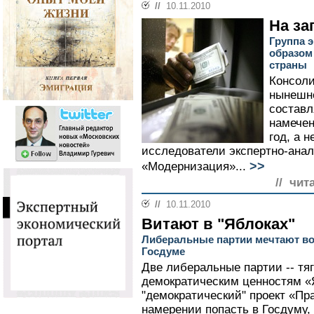
//
10.11.2010
На за
Группа 
образом
страны
Консол
нынешн
составля
намечен
год, а 
исследователи экспертно-анал
>>
«Модернизация»...
// чит
//
10.11.2010
Витают в "Яблоках"
Либеральные партии мечтают во
Госдуме
Две либеральные партии -- тя
демократическим ценностям «
"демократический" проект «Пра
намерении попасть в Госдуму,