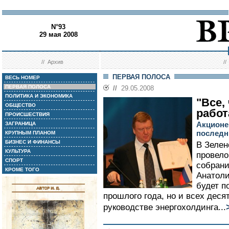
N°93
29 мая 2008
//
Архив
/
ПЕРВАЯ ПОЛОСА
ВЕСЬ НОМЕР
ПЕРВАЯ ПОЛОСА
//
29.05.2008
ПОЛИТИКА И ЭКОНОМИКА
"Все, 
ОБЩЕСТВО
работ
ПРОИСШЕСТВИЯ
Акционе
ЗАГРАНИЦА
последн
КРУПНЫМ ПЛАНОМ
БИЗНЕС И ФИНАНСЫ
В Зелен
КУЛЬТУРА
провело
СПОРТ
собрани
КРОМЕ ТОГО
Анатоли
будет п
прошлого года, но и всех деся
руководстве энергохолдинга...