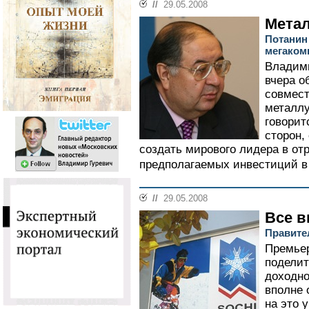
//
29.05.2008
Мета
Потанин 
мегаком
Владим
вчера о
совмест
металлу
говорит
сторон,
создать мирового лидера в от
предполагаемых инвестиций в 
//
29.05.2008
Все 
Правите
Премье
поделит
доходно
вполне 
на это 