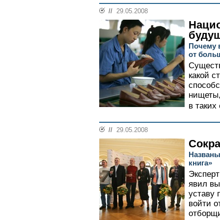
//
29.05.2008
Нацио
будущ
Почему 
от боль
Существ
какой с
способс
нищеты,
в таких 
//
29.05.2008
Сокр
Названы
книга»
Эксперт
явил вы
уставу 
войти о
отборщи