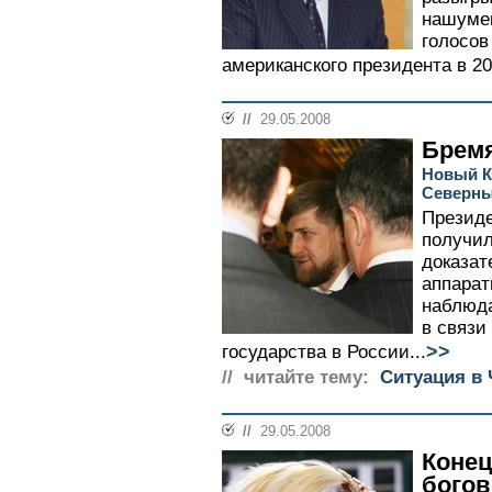
нашумев
голосов
американского президента в 200
//
29.05.2008
Брем
Новый К
Северны
Президе
получил
доказат
аппарат
наблюда
в связи
>>
государства в России...
// читайте тему:
Ситуация в 
//
29.05.2008
Конец
богов