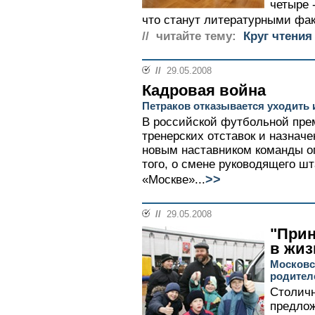
четыре 
что станут литературными фа
// читайте тему:
Круг чтения
//
29.05.2008
Кадровая война
Петраков отказывается уходить 
В российской футбольной пре
тренерских отставок и назнач
новым наставником команды о
того, о смене руководящего ш
>>
«Москве»...
//
29.05.2008
"Прин
в жиз
Московс
родител
Столичн
предло