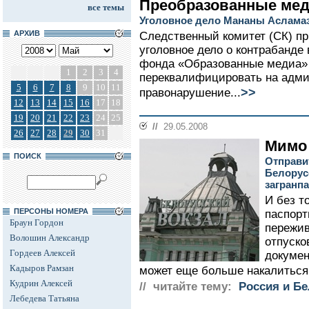
Преобразованные ме
все темы
Уголовное дело Мананы Аслама
АРХИВ
Следственный комитет (СК) п
уголовное дело о контрабанде
фонда «Образованные медиа»
1
2
3
4
переквалифицировать на адми
5
6
7
8
9
10
11
>>
правонарушение...
12
13
14
15
16
17
18
19
20
21
22
23
24
25
//
29.05.2008
26
27
28
29
30
31
Мимо
ПОИСК
Отправи
Белорус
загранп
И без т
ПЕРСОНЫ НОМЕРА
паспорт
Браун Гордон
пережив
Волошин Александр
отпуско
Гордеев Алексей
докумен
Кадыров Рамзан
может еще больше накалиться.
Кудрин Алексей
// читайте тему:
Россия и Б
Лебедева Татьяна