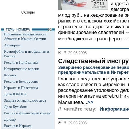
индекса
демогра
Обзоры
млрд руб., на хеджирование р
рынке и в сельском хозяйстве в
строительство дорог и выкуп з
ТЕМЫ НОМЕРА
финансирование спасателей -- 
Признание независимости
межбюджетные трансферты -- 19
Абхазии и Южной Осетии
Автопром
Ксенофобия и неофашизм в
//
29.05.2008
России
Следственный инстр
Россия и Прибалтика
Завершено расследование перво
Исторические версии
предпринимательстве в Интерне
Косово
Главное следственное управле
Россия и Белоруссия
как стало известно «Времени 
Израиль и Палестина
расследование уголовного дел
Дело ЮКОСа
интернет-магазина edrel.ru Ни
Защита Химкинского леса
>>
Малышева...
Дело Бульбова
// читайте тему:
Информацио
Россия и финансовый кризис
Доллар
//
29.05.2008
Россия и Израиль