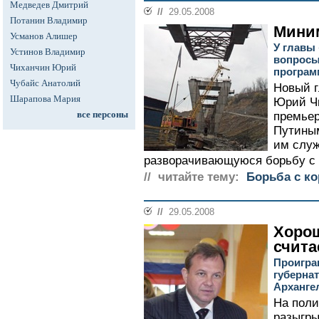
Медведев Дмитрий
//
29.05.2008
Потанин Владимир
Мини
Усманов Алишер
У главы
Устинов Владимир
вопросы
Чиханчин Юрий
програм
Чубайс Анатолий
Новый 
Шарапова Мария
Юрий Чи
все персоны
премье
Путиным
им служ
разворачивающуюся борьбу с 
// читайте тему:
Борьба с к
//
29.05.2008
Хорош
счита
Проигра
губерна
Арханге
На поли
разыгры