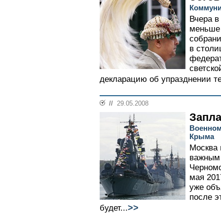
Коммуни
Вчера в
меньше 
собрани
в столи
федерат
светско
декларацию об упразднении те
//
29.05.2008
Запла
Военном
Крыма
Москва 
важным 
Черномо
мая 201
уже объ
после э
>>
будет...