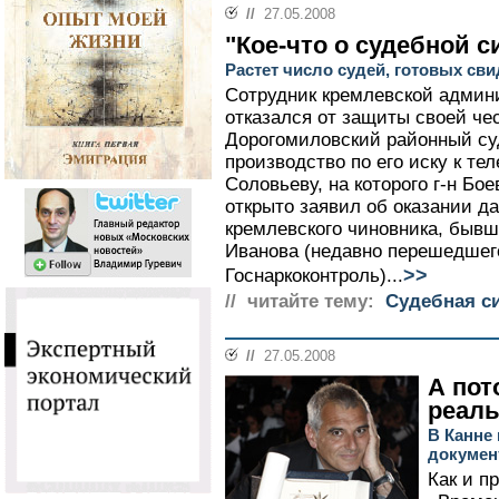
//
27.05.2008
"Кое-что о судебной 
Растет число судей, готовых св
Сотрудник кремлевской админ
отказался от защиты своей че
Дорогомиловский районный су
производство по его иску к т
Соловьеву, на которого г-н Бо
открыто заявил об оказании д
кремлевского чиновника, бывш
Иванова (недавно перешедшег
>>
Госнаркоконтроль)...
// читайте тему:
Судебная с
//
27.05.2008
А пот
реаль
В Канне
докумен
Как и п