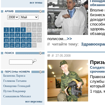
Геннади
все темы
обязанн
Вполне 
АРХИВ
бизнесм
доходит
способн
1
2
3
4
здоровь
5
6
7
8
9
10
11
обзаво
12
13
14
15
16
17
18
>>
полисом...
19
20
21
22
23
24
25
// читайте тему:
Здравоохра
26
27
28
29
30
31
ПОИСК
//
27.05.2008
Призы
Солдатск
срочник
ПЕРСОНЫ НОМЕРА
Базанова Лариса
Правоза
Голикова Татьяна
службы 
который
Онищенко Геннадий
1 года,
Путин Владимир
Саакашвили Михаил
все персоны