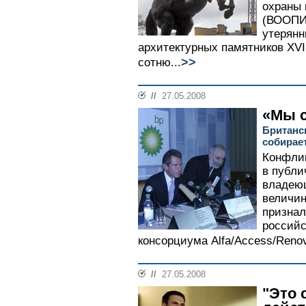
охраны 
(ВООПИК
утерянн
архитектурных памятников XVII
>>
сотню...
//
27.05.2008
«Мы 
Британс
собирае
Конфлик
в публи
владеющ
величин
признал
российс
консорциума Alfa/Access/Renov
//
27.05.2008
"Это 