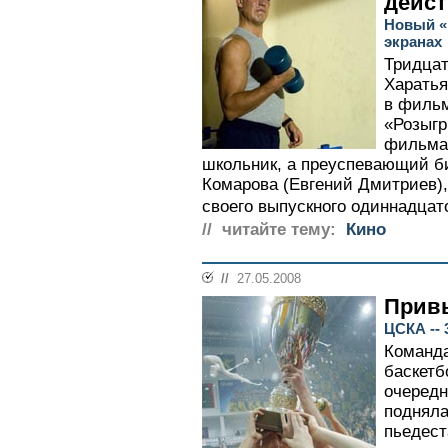
дейст
Новый «
экранах
Тридцат
Харатья
в филь
«Розыгр
фильма 
школьник, а преуспевающий б
Комарова (Евгений Дмитриев),
своего выпускного одиннадцато
// читайте тему:
Кино
//
27.05.2008
Прив
ЦСКА --
Команда
баскетб
очередно
подняла
пьедест