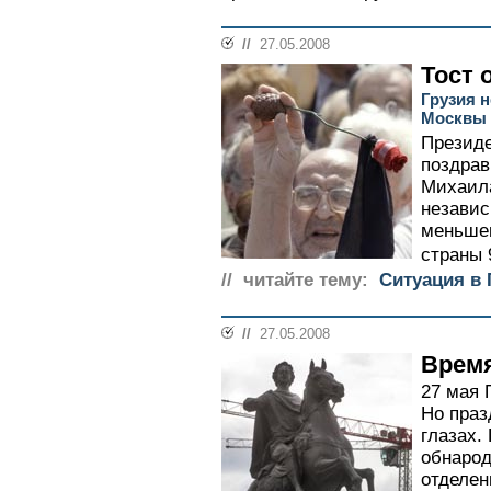
//
27.05.2008
Тост 
Грузия н
Москвы 
Презид
поздрав
Михаил
независ
меньше
страны 9
// читайте тему:
Ситуация в 
//
27.05.2008
Время
27 мая 
Но праз
глазах.
обнарод
отделен