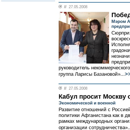
//
27.05.2008
Побед
Мэром А
предпри
Сюрпри
воскрес
Исполн
градона
незнач
предпри
руководитель некоммерческого
>
группа Ларисы Базановой»...
//
27.05.2008
Кабул просит Москву
Экономической и военной
Развитие отношений с Россией
политики Афганистана как в д
рамках международных органи
организации сотрудничества»..