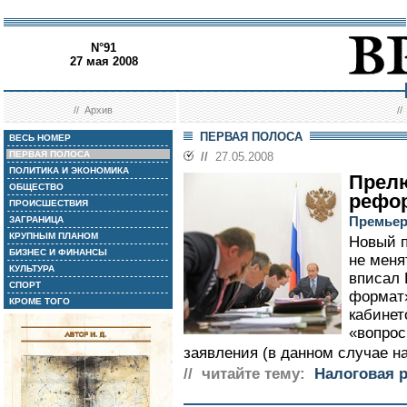
N°91
27 мая 2008
//
Архив
/
ПЕРВАЯ ПОЛОСА
ВЕСЬ НОМЕР
ПЕРВАЯ ПОЛОСА
//
27.05.2008
ПОЛИТИКА И ЭКОНОМИКА
Прел
ОБЩЕСТВО
рефо
ПРОИСШЕСТВИЯ
Премьер
ЗАГРАНИЦА
КРУПНЫМ ПЛАНОМ
Новый 
БИЗНЕС И ФИНАНСЫ
не меня
КУЛЬТУРА
вписал 
СПОРТ
формат»
КРОМЕ ТОГО
кабинет
«вопрос
заявления (в данном случае на
// читайте тему:
Налоговая 