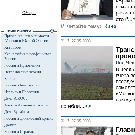
«Времен
признал
режиссе
Обзоры
стен"...
// читайте тему:
Кино
ТЕМЫ НОМЕРА
Признание независимости
Абхазии и Южной Осетии
//
27.05.2008
Автопром
Транс
Ксенофобия и неофашизм в
пров
России
Под Чел
Россия и Прибалтика
В челяб
Исторические версии
вчера в
Косово
посадку
Россия и Белоруссия
самолет
Израиль и Палестина
«Москов
Дело ЮКОСа
находив
Защита Химкинского леса
>>
погибли...
Дело Бульбова
Россия и финансовый кризис
//
27.05.2008
Доллар
Главн
Россия и Израиль