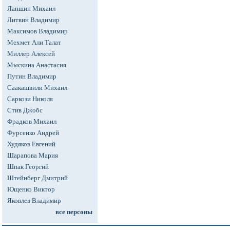
Лапшин Михаил
Литвин Владимир
Максимов Владимир
Мехмет Али Талат
Миллер Алексей
Мыскина Анастасия
Путин Владимир
Саакашвили Михаил
Саркози Николя
Стив Джобс
Фрадков Михаил
Фурсенко Андрей
Худяков Евгений
Шарапова Мария
Шпак Георгий
Штейнберг Дмитрий
Ющенко Виктор
Яковлев Владимир
все персоны