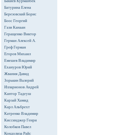
Бакиев Курманбек
Батурина Елена
Березовский Борис
Боос Георгий
Гази Канаан
Геращенко Виктор
Герман Алексей А.
Греф Герман
Егоров Михаил
Емешев Владимир
Ехануров Юрий
Жвания Давид
Зорькин Валерий
Илларионов Андрей
Кантор Тадеуш
Карзай Хамид
Карл Альбрехт
Катренко Владимир
Киссинджер Генри
Колобков Павел
Кондолиза Райс