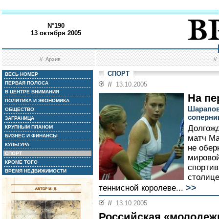
N°190
13 октября 2005
//
Архив
/
СПОРТ
ВЕСЬ НОМЕР
ПЕРВАЯ ПОЛОСА
//
13.10.2005
В ЦЕНТРЕ ВНИМАНИЯ
На пе
ПОЛИТИКА И ЭКОНОМИКА
Шарапов
ОБЩЕСТВО
соперн
ЗАГРАНИЦА
Долгож
КРУПНЫМ ПЛАНОМ
БИЗНЕС И ФИНАНСЫ
матч Ма
КУЛЬТУРА
не обер
СПОРТ
мировой
КРОМЕ ТОГО
спортив
ВРЕМЯ НЕДВИЖИМОСТИ
столице
>>
теннисной королеве...
//
13.10.2005
Российская «молодеж