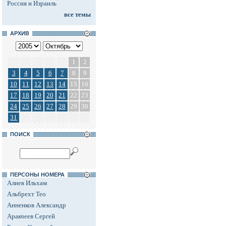
Россия и Израиль
все темы
АРХИВ
1
2
3
4
5
6
7
8
9
10
11
12
13
14
15
16
17
18
19
20
21
22
23
24
25
26
27
28
29
30
31
ПОИСК
ПЕРСОНЫ НОМЕРА
Алиев Ильхам
Альбрехт Тео
Анненков Александр
Аракчеев Сергей