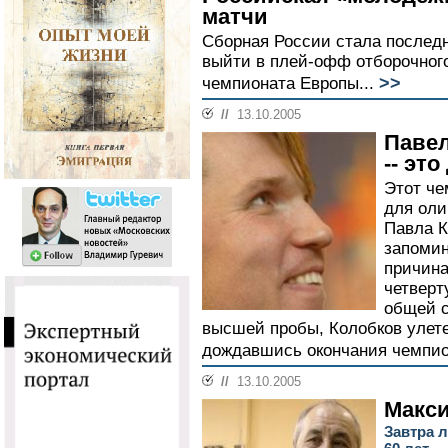
матчи
Сборная России стала последн
выйти в плей-офф отборочног
>>
чемпионата Европы...
//
13.10.2005
Павел
-- эт
Этот че
для оли
Павла К
запоми
причина
четверт
общей с
высшей пробы, Колобков улетел
дождавшись окончания чемпио
//
13.10.2005
Макс
Завтра 