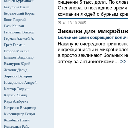
Бакиев Курманбек
хищении 5 тыс. долл. По слова
Батурина Елена
Степанова, в последнее время
Березовский Борис
компании людей с бурным кр
Боос Георгий
//
13.10.2005
Гази Канаан
Закалка для микробо
Геращенко Виктор
Больные сами сокращают колич
Герман Алексей А.
Накануне очередного гриппозн
Греф Герман
инфекционисты и микробиологи
Егоров Михаил
а просто заклинают больных н
Емешев Владимир
>>
аптеку за антибиотиками...
Ехануров Юрий
Жвания Давид
Зорькин Валерий
Илларионов Андрей
Кантор Тадеуш
Карзай Хамид
Карл Альбрехт
Катренко Владимир
Киссинджер Генри
Колобков Павел
Кондолиза Райс