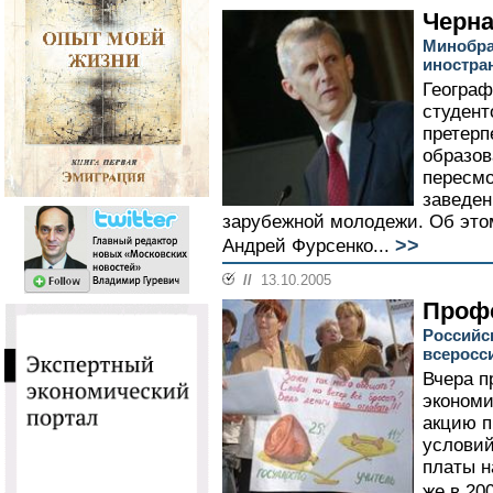
Черна
Минобра
иностра
Географ
студент
претерп
образов
пересмо
заведен
зарубежной молодежи. Об этом
>>
Андрей Фурсенко...
//
13.10.2005
Проф
Российс
всеросс
Вчера 
экономи
акцию п
условий
платы н
же в 200