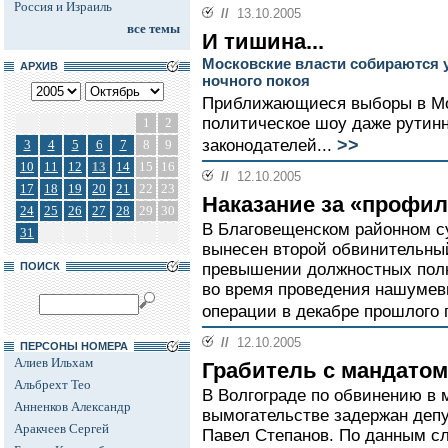
Россия и Израиль
//
13.10.2005
все темы
И тишина...
Московские власти собираются 
АРХИВ
ночного покоя
Приближающиеся выборы в Мо
политическое шоу даже рутин
1
2
>>
законодателей...
3
4
5
6
7
8
9
10
11
12
13
14
15
16
//
12.10.2005
17
18
19
20
21
22
23
Наказание за «профил
24
25
26
27
28
29
30
В Благовещенском районном с
31
вынесен второй обвинительный
ПОИСК
превышении должностных пол
во время проведения нашуме
операции в декабре прошлого г
//
12.10.2005
ПЕРСОНЫ НОМЕРА
Алиев Ильхам
Грабитель с мандатом
Альбрехт Тео
В Волгограде по обвинению в
Анненков Александр
вымогательстве задержан депу
Аракчеев Сергей
Павел Степанов. По данным сл