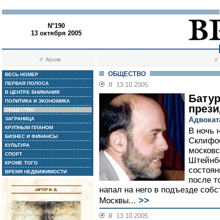
N°190
13 октября 2005
//
Архив
/
ОБЩЕСТВО
ВЕСЬ НОМЕР
ПЕРВАЯ ПОЛОСА
//
13.10.2005
В ЦЕНТРЕ ВНИМАНИЯ
Батур
ПОЛИТИКА И ЭКОНОМИКА
прези
ОБЩЕСТВО
Адвокат
ЗАГРАНИЦА
КРУПНЫМ ПЛАНОМ
В ночь 
БИЗНЕС И ФИНАНСЫ
Склифос
КУЛЬТУРА
московс
СПОРТ
Штейнбе
КРОМЕ ТОГО
состоян
ВРЕМЯ НЕДВИЖИМОСТИ
после т
напал на него в подъезде собс
>>
Москвы...
//
13.10.2005