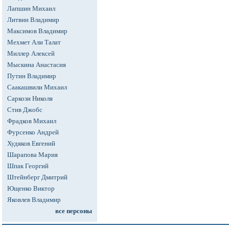
Лапшин Михаил
Литвин Владимир
Максимов Владимир
Мехмет Али Талат
Миллер Алексей
Мыскина Анастасия
Путин Владимир
Саакашвили Михаил
Саркози Николя
Стив Джобс
Фрадков Михаил
Фурсенко Андрей
Худяков Евгений
Шарапова Мария
Шпак Георгий
Штейнберг Дмитрий
Ющенко Виктор
Яковлев Владимир
все персоны