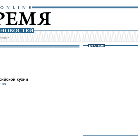
/
поиск
сийской кухни
уша