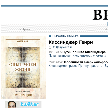
//
Архив
/
ПЕРСОНЫ НОМЕРА
Киссинджер Генри
// Документы:
Путин принял Киссинджера
13.10.2005
Путин встретил Киссинджера у камина
Особенности американо-рос
03.03.2004
Киссинджер привез Путину привет от Б