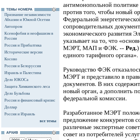
антимонопольной политике 
ТЕМЫ НОМЕРА
против того, чтобы новый о
Признание независимости
Федеральной энергетическо
Абхазии и Южной Осетии
сопроводительных документ
Автопром
экономического развития Э
Ксенофобия и неофашизм в
России
указывает на то, что «осно
Россия и Прибалтика
МЭРТ, МАП и ФЭК. --
Ред.
)
Исторические версии
единого тарифного органа».
Косово
Россия и Белоруссия
Руководство ФЭК отказалос
Израиль и Палестина
МЭРТ и представило в прав
Дело ЮКОСа
документов. В них содержит
Защита Химкинского леса
новый орган, а дополнить 
Дело Бульбова
федеральной комиссии.
Россия и финансовый кризис
Доллар
Разработанное МЭРТ положе
Россия и Израиль
предложение конкурентов с
все темы
различные экспертные сове
АРХИВ
совет из потребителей услу