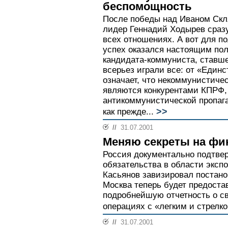
беспомощность
После победы над Иваном Скл
лидер Геннадий Ходырев сразу
всех отношениях. А вот для п
успех оказался настоящим по
кандидата-коммуниста, ставш
всерьез играли все: от «Единс
означает, что некоммунистиче
являются конкурентами КПРФ,
антикоммунистической пропага
>>
как прежде...
//
31.07.2001
Меняю секреты на ф
Россия документально подтве
обязательства в области эксп
Касьянов завизировал постано
Москва теперь будет предост
подробнейшую отчетность о с
операциях с «легким и стрелк
//
31.07.2001