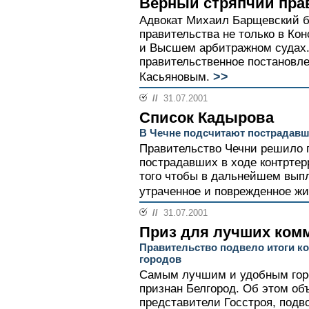
Верный стряпчий пра
Адвокат Михаил Барщевский б
правительства не только в Ко
и Высшем арбитражном судах
правительственное постановл
>>
Касьяновым.
//
31.07.2001
Список Кадырова
В Чечне подсчитают пострадав
Правительство Чечни решило п
пострадавших в ходе контртер
того чтобы в дальнейшем вып
утраченное и поврежденное ж
//
31.07.2001
Приз для лучших ком
Правительство подвело итоги ко
городов
Самым лучшим и удобным гор
признан Белгород. Об этом о
представители Госстроя, подво