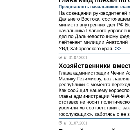
Глава МВД поехал по 
Представлять начальников глав
На совещании руководителей 
Дальнего Востока, состоявшем
министр внутренних дел РФ Б
начальника Главного управлен
дел по Дальневосточному феде
лейтенант милиции Анатолий 
>>
УВД Хабаровского края.
//
31.07.2001
Хозяйственники вмест
Глава администрации Чечни А
Малику Гезимиеву, возглавля
республики с момента переход
Как сообщил нашему корреспо
главы администрации Чечни А
отставке не носит политическо
уволили «в соответствии с за
госслужащих», заботясь о ее з
//
31.07.2001