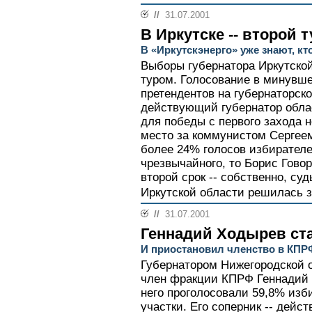
//
31.07.2001
В Иркутске -- второй т
В «Иркутскэнерго» уже знают, кт
Выборы губернатора Иркутской
туром. Голосование в минувше
претендентов на губернаторск
действующий губернатор обла
для победы с первого захода 
место за коммунистом Сергее
более 24% голосов избирателе
чрезвычайного, то Борис Гово
второй срок -- собственно, су
Иркутской области решилась з
//
31.07.2001
Геннадий Ходырев ст
И приостановил членство в КПР
Губернатором Нижегородской 
член фракции КПРФ Геннадий Х
него проголосовали 59,8% из
участки. Его соперник -- дей