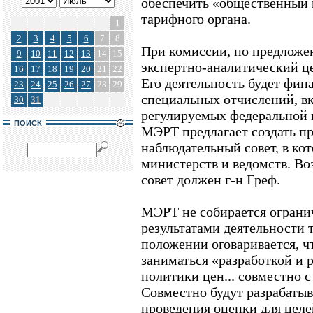
обеспечить «общественный 
тарифного органа.
1
2
3
4
5
6
7
8
При комиссии, по предложе
9
10
11
12
13
14
15
экспертно-аналитический ц
16
17
18
19
20
21
22
Его деятельность будет фина
23
24
25
26
27
28
29
специальных отчислений, в
30
31
регулируемых федеральной к
ПОИСК
МЭРТ предлагает создать п
наблюдательный совет, в ко
министерств и ведомств. Во
совет должен г-н Греф.
МЭРТ не собирается ограни
результатами деятельности 
положении оговаривается, ч
заниматься «разработкой и 
политики цен... совместно 
Совместно будут разрабатыв
проведения оценки для целе