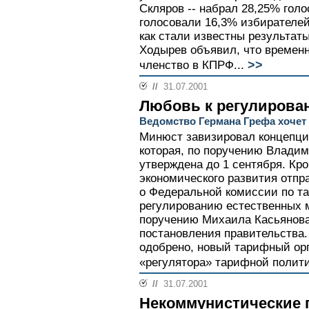
Скляров -- набрал 28,25% голо
голосовали 16,3% избирателей.
как стали известны результат
Ходырев объявил, что временн
>>
членство в КПРФ...
//
31.07.2001
Любовь к регулирова
Ведомство Германа Грефа хочет
Минюст завизировал концепци
которая, по поручению Владим
утверждена до 1 сентября. Кр
экономического развития отп
о Федеральной комиссии по т
регулированию естественных 
поручению Михаила Касьянова
постановления правительства.
одобрено, новый тарифный ор
«регулятора» тарифной полити
//
31.07.2001
Некоммунистические 