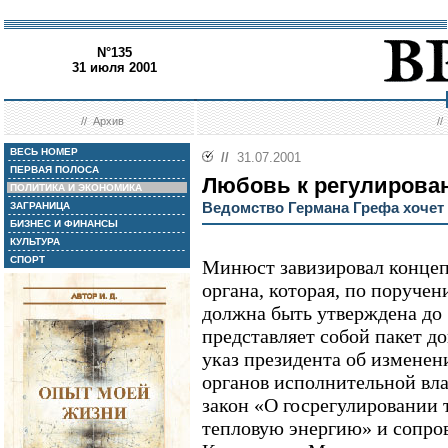
N°135
31 июля 2001
//
Архив
/
ВЕСЬ НОМЕР
//
31.07.2001
ПЕРВАЯ ПОЛОСА
Любовь к регулирова
ПОЛИТИКА И ЭКОНОМИКА
Ведомство Германа Грефа хочет
ЗАГРАНИЦА
БИЗНЕС И ФИНАНСЫ
КУЛЬТУРА
СПОРТ
Минюст завизировал конце
органа, которая, по поруче
должна быть утверждена до 
представляет собой пакет до
указ президента об измене
органов исполнительной вла
закон «О госрегулировании 
тепловую энергию» и сопро