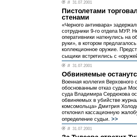
//
31.07.2001
Пистолетами торгова
стенами
«Черного антиквара» задержал
сотрудники 9-го отдела МУР. Н
оперативники наткнулись на об
руки», в котором предлагалось
коллекционное оружие. Предс
сыщики встретились с «оружей
//
31.07.2001
Обвиняемые останутс
Военная коллегия Верховного 
обоснованным отказ судьи Мос
суда Владимира Сердюкова ос
обвиняемых в убийстве журна
комсомольца» Дмитрия Холод
отклонил кассационную жалоб
>>
определение судьи.
//
31.07.2001