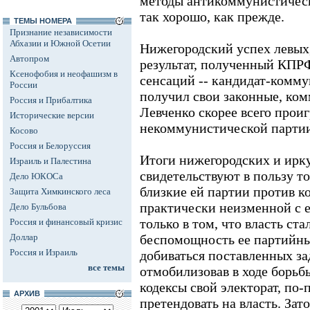
методы антикоммунистическ
так хорошо, как прежде.
ТЕМЫ НОМЕРА
Признание независимости
Абхазии и Южной Осетии
Нижегородский успех левых,
Автопром
результат, полученный КПРФ
Ксенофобия и неофашизм в
сенсаций -- кандидат-комму
России
получил свои законные, ко
Россия и Прибалтика
Левченко скорее всего проиг
Исторические версии
некоммунистической партии,
Косово
Россия и Белоруссия
Итоги нижегородских и ирк
Израиль и Палестина
свидетельствуют в пользу то
Дело ЮКОСа
близкие ей партии против к
Защита Химкинского леса
практически неизменной с 
Дело Бульбова
только в том, что власть ста
Россия и финансовый кризис
Доллар
беспомощность ее партийны
Россия и Израиль
добиваться поставленных за
все темы
отмобилизовав в ходе борьб
кодексы свой электорат, по
АРХИВ
претендовать на власть. Зато