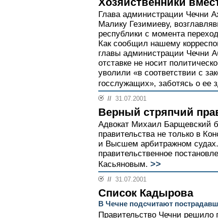
Хозяйственники вмест
Глава администрации Чечни А
Малику Гезимиеву, возглавля
республики с момента переход
Как сообщил нашему корреспо
главы администрации Чечни А
отставке не носит политическо
уволили «в соответствии с за
госслужащих», заботясь о ее з
//
31.07.2001
Верный стряпчий пра
Адвокат Михаил Барщевский б
правительства не только в Ко
и Высшем арбитражном судах
правительственное постановл
>>
Касьяновым.
//
31.07.2001
Список Кадырова
В Чечне подсчитают пострадав
Правительство Чечни решило п