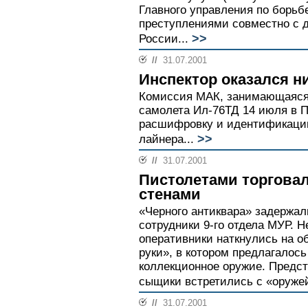
Главного управления по борьб
преступлениями совместно с 
>>
России...
//
31.07.2001
Инспектор оказался н
Комиссия МАК, занимающаяся
самолета Ил-76ТД 14 июля в 
расшифровку и идентификацию
>>
лайнера...
//
31.07.2001
Пистолетами торгова
стенами
«Черного антиквара» задержал
сотрудники 9-го отдела МУР. Н
оперативники наткнулись на об
руки», в котором предлагалось
коллекционное оружие. Предс
сыщики встретились с «оружей
//
31.07.2001