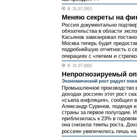
//
31.07.2001
Меняю секреты на ф
Россия документально подтве
обязательства в области эксп
Касьянов завизировал постано
Москва теперь будет предост
подробнейшую отчетность о с
операциях с «легким и стрелк
//
31.07.2001
Непрогнозируемый о
Экономический рост радует пок
Промышленное производство в
доходах россиян этот рост ск
«съела инфляция», сообщил в
Александр Суринов, подводя и
страны за первое полугодие. 
приблизилась к 23% в годовом
она снизила темпы роста. Дох
россиян увеличились лишь на 