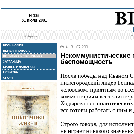
N°135
31 июля 2001
//
Архив
/
ВЕСЬ НОМЕР
//
31.07.2001
ПЕРВАЯ ПОЛОСА
Некоммунистические 
ПОЛИТИКА И ЭКОНОМИКА
беспомощность
ЗАГРАНИЦА
БИЗНЕС И ФИНАНСЫ
КУЛЬТУРА
После победы над Иваном 
СПОРТ
нижегородский лидер Генна
человеком, приятным во все
комментариям всех заинтере
Ходырева нет политических 
все готовы работать с ним 
Строго говоря, для исполни
не играет никакого значени