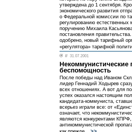
утверждена до 1 сентября. Кр
экономического развития отп
о Федеральной комиссии по т
регулированию естественных 
поручению Михаила Касьянова
постановления правительства.
одобрено, новый тарифный ор
«регулятора» тарифной полити
//
31.07.2001
Некоммунистические 
беспомощность
После победы над Иваном Скл
лидер Геннадий Ходырев сразу
всех отношениях. А вот для п
успех оказался настоящим по
кандидата-коммуниста, ставш
всерьез играли все: от «Единс
означает, что некоммунистиче
являются конкурентами КПРФ,
антикоммунистической пропага
>>
как прежде...