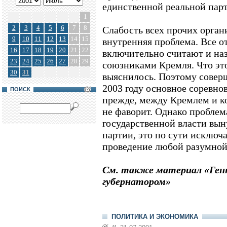
единственной реальной пар
1
2
3
4
5
6
7
8
Слабость всех прочих органи
9
10
11
12
13
14
15
внутренняя проблема. Все о
16
17
18
19
20
21
22
включительно считают и на
23
24
25
26
27
28
29
союзниками Кремля. Что это
30
31
выяснилось. Поэтому соверш
2003 году основное соревнов
ПОИСК
прежде, между Кремлем и 
не фаворит. Однако проблема
государственной власти вы
партии, это по сути исключ
проведение любой разумной
См. также материал «Ген
губернатором»
ПОЛИТИКА И ЭКОНОМИКА