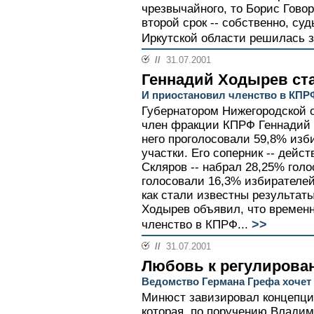
чрезвычайного, то Борис Гово
второй срок -- собственно, су
Иркутской области решилась з
//
31.07.2001
Геннадий Ходырев ст
И приостановил членство в КПР
Губернатором Нижегородской 
член фракции КПРФ Геннадий Х
него проголосовали 59,8% из
участки. Его соперник -- дей
Скляров -- набрал 28,25% голо
голосовали 16,3% избирателей.
как стали известны результат
Ходырев объявил, что временн
>>
членство в КПРФ...
//
31.07.2001
Любовь к регулирова
Ведомство Германа Грефа хочет
Минюст завизировал концепци
которая, по поручению Владим