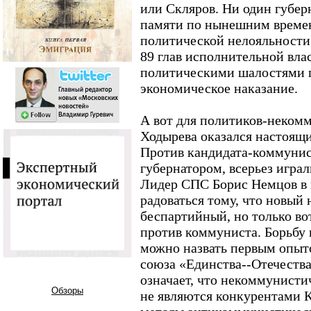
или Скляров. Ни один губерн
памяти по нынешним времен
политической нелояльности
89 глав исполнительной влас
политическими шалостями п
экономическое наказание.
А вот для политиков-неком
Ходырева оказался настоящ
Против кандидата-коммунис
губернатором, всерьез играл
Лидер СПС Борис Немцов в 
радоваться тому, что новый
беспартийный, но только во
против коммуниста. Борьбу 
можно назвать первым опы
союза «Единства--Отечества
означает, что некоммунист
Обзоры
не являются конкурентами 