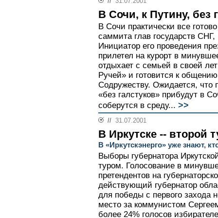
//
31.07.2001
В Сочи, к Путину, без 
В Сочи практически все готов
саммита глав государств СНГ, 
Инициатор его проведения пр
прилетел на курорт в минувше
отдыхает с семьей в своей ле
Ручей» и готовится к общению
Содружеству. Ожидается, что 
«без галстуков» прибудут в Со
>>
соберутся в среду...
//
31.07.2001
В Иркутске -- второй т
В «Иркутскэнерго» уже знают, кт
Выборы губернатора Иркутской
туром. Голосование в минувше
претендентов на губернаторск
действующий губернатор обла
для победы с первого захода 
место за коммунистом Сергее
более 24% голосов избирателе