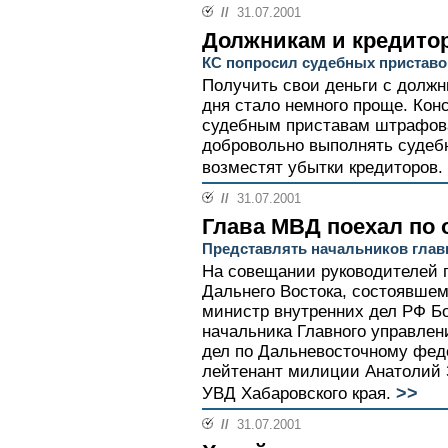
//
31.07.2001
Должникам и кредито
КС попросил судебных приставо
Получить свои деньги с должн
дня стало немного проще. Кон
судебным приставам штрафов
добровольно выполнять судеб
возместят убытки кредиторов.
//
31.07.2001
Глава МВД поехал по 
Представлять начальников глав
На совещании руководителей 
Дальнего Востока, состоявшем
министр внутренних дел РФ Б
начальника Главного управлен
дел по Дальневосточному феде
лейтенант милиции Анатолий 
>>
УВД Хабаровского края.
//
31.07.2001