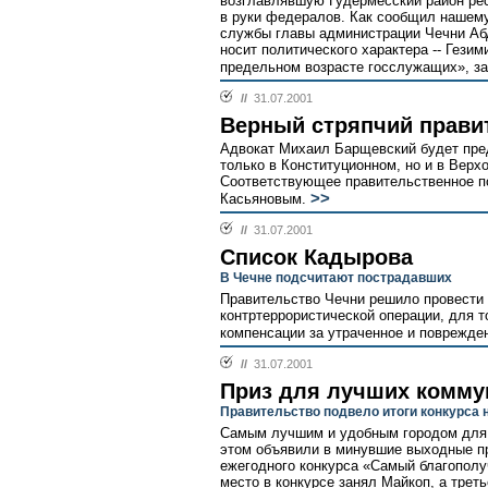
возглавлявшую Гудермесский район ре
в руки федералов. Как сообщил нашему
службы главы администрации Чечни Абд
носит политического характера -- Гезим
предельном возрасте госслужащих», заб
//
31.07.2001
Верный стряпчий прави
Адвокат Михаил Барщевский будет пре
только в Конституционном, но и в Вер
Соответствующее правительственное п
>>
Касьяновым.
//
31.07.2001
Список Кадырова
В Чечне подсчитают пострадавших
Правительство Чечни решило провести 
контртеррористической операции, для 
компенсации за утраченное и поврежде
//
31.07.2001
Приз для лучших комм
Правительство подвело итоги конкурса 
Самым лучшим и удобным городом для 
этом объявили в минувшие выходные пр
ежегодного конкурса «Самый благополуч
место в конкурсе занял Майкоп, а трет