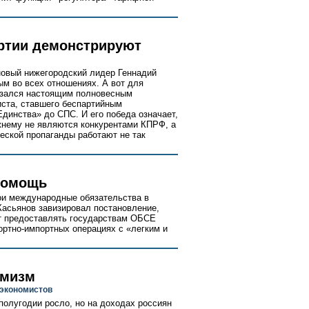
ртии демонстрируют
овый нижегородский лидер Геннадий
ым во всех отношениях. А вот для
казался настоящим полновесным
ста, ставшего беспартийным
Единства» до СПС. И его победа означает,
жнему не являются конкурентами КПРФ, а
ской пропаганды работают не так
помощь
ои международные обязательства в
Касьянов завизировал постановление,
ет предоставлять государствам ОБСЕ
ортно-импортных операциях с «легким и
имизм
 экономистов
олугодии росло, но на доходах россиян