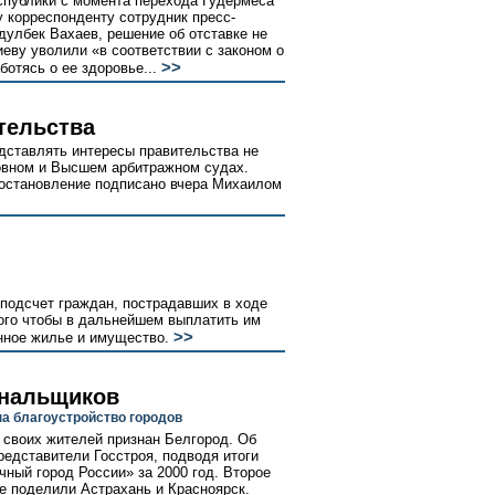
спублики с момента перехода Гудермеса
 корреспонденту сотрудник пресс-
улбек Вахаев, решение об отставке не
иеву уволили «в соответствии с законом о
>>
отясь о ее здоровье...
тельства
дставлять интересы правительства не
ховном и Высшем арбитражном судах.
остановление подписано вчера Михаилом
подсчет граждан, пострадавших в ходе
того чтобы в дальнейшем выплатить им
>>
нное жилье и имущество.
унальщиков
на благоустройство городов
своих жителей признан Белгород. Об
едставители Госстроя, подводя итоги
ный город России» за 2000 год. Второе
ье поделили Астрахань и Красноярск.