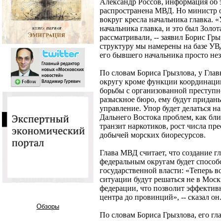
Александр Россов, информация об 
распространена МВД. Но министр 
вокруг кресла начальника главка. 
начальника главка, и это был Золот
рассматривали, -- заявил Борис Гры
структуру мы намерены на базе УВ
его бывшего начальника просто не
По словам Бориса Грызлова, у Гла
округу кроме функции координации
борьбы с организованной преступно
разыскное бюро, ему будут придан
управление. Упор будет делаться н
Дальнего Востока проблем, как бл
транзит наркотиков, рост числа пр
добычей морских биоресурсов.
Глава МВД считает, что создание 
федеральным округам будет способ
государственной власти: «Теперь 
ситуации будут решаться не в Моск
федерации, что позволит эффектив
центра до провинций», -- сказал он
Обзоры
По словам Бориса Грызлова, его гла