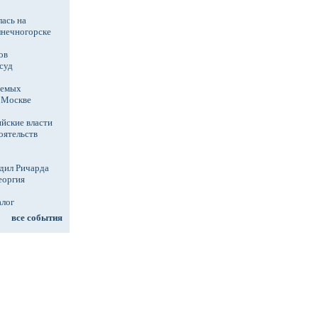
ась на
лнечногорске
ов
суд
аемых
в Москве
йские власти
оятельств
дил Ричарда
еоргия
алог
все события