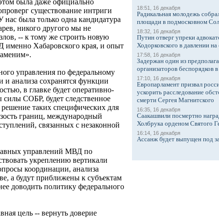
этом была даже официально
18:51, 16 декабря
опроверг существование интриги
Радикальная молодежь собрал
«У нас была только одна кандидатура
площади в подмосковном Со
арев, никого другого мы не
18:32, 16 декабря
злов, -- к тому же строить новую
Путин отверг упреки адвокат
Ходорковского в давлении на 
Д именно Хабаровского края, и опыт
заменим».
17:58, 16 декабря
Задержан один из предполаг
организаторов беспорядков 
вного управления по федеральному
17:10, 16 декабря
 и анализа сохранятся функции
Европарламент призвал росси
стью, в главке будет оперативно-
ускорить расследование обст
ы силы СОБР, будет следственное
смерти Сергея Магнитского
а решение таких специфических для
16:35, 16 декабря
Саакашвили посмертно награ
изость границ, международный
Холбрука орденом Святого Г
еступлений, связанных с незаконной
16:14, 16 декабря
Ассанж будет выпущен под з
главных управлений МВД по
ствовать укреплению вертикали
вопросы координации, анализа
ве, а будут приближены к субъектам
нее доводить политику федерального
.
вная цель -- вернуть доверие