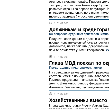
этот рост сказался слабо. Прирост до
зампред Госкомстата Александр Сурино
развития страны за первое полугодие.
в годовом исчислении, но в июне--июле
(помимо зарплаты) у россиян увеличили
//
31.07.2001
Должникам и кредитора
КС попросил судебных приставов немно
Получить свои деньги с должника через
проще. Конституционный суд запретил
должников, не желающих добровольно 
>
чем те возместят убытки кредиторов.
//
31.07.2001
Глава МВД поехал по ок
Представлять начальников главков
На совещании руководителей правоохра
состоявшемся в понедельник Хабаровск
Грызлов представил начальника Главно
дел по Дальневосточному федеральному
Анатолий Золотарев, руководивший ран
//
31.07.2001
Хозяйственники вместо 
Глава администрации Чечни Ахмад Кад