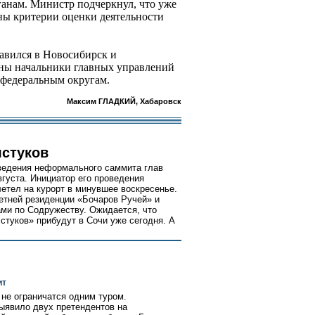
анам. Министр подчеркнул, что уже
ены критерии оценки деятельности
авился в Новосибирск и
лены начальники главных управлений
федеральным округам.
Максим ГЛАДКИЙ, Хабаровск
лстуков
оведения неформального саммита глав
вгуста. Инициатор его проведения
етел на курорт в минувшее воскресенье.
летней резиденции «Бочаров Ручей» и
ами по Содружеству. Ожидается, что
лстуков» прибудут в Сочи уже сегодня. А
ит
 не ограничатся одним туром.
ыявило двух претендентов на