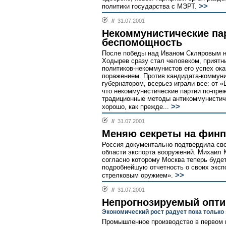
>>
политики государства с МЭРТ.
//
31.07.2001
Некоммунистические па
беспомощность
После победы над Иваном Скляровым н
Ходырев сразу стал человеком, приятн
политиков-некоммунистов его успех о
поражением. Против кандидата-коммуни
губернатором, всерьез играли все: от «
что некоммунистические партии по-пре
традиционные методы антикоммунистиче
>>
хорошо, как прежде...
//
31.07.2001
Меняю секреты на фин
Россия документально подтвердила св
области экспорта вооружений. Михаил 
согласно которому Москва теперь буд
подробнейшую отчетность о своих эксп
>>
стрелковым оружием».
//
31.07.2001
Непрогнозируемый опт
Экономический рост радует пока только
Промышленное производство в первом п