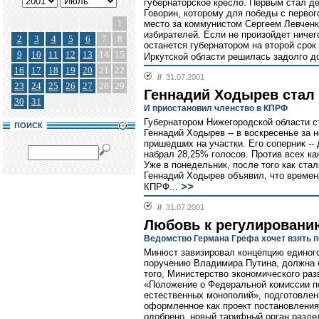
губернаторское кресло. Первым стал д
Говорин, которому для победы с первог
1
место за коммунистом Сергеем Левченк
избирателей. Если не произойдет ничег
2
3
4
5
6
7
8
останется губернатором на второй срок 
9
10
11
12
13
14
15
Иркутской области решилась задолго до
16
17
18
19
20
21
22
//
31.07.2001
23
24
25
26
27
28
29
Геннадий Ходырев стал
30
31
И приостановил членство в КПРФ
Губернатором Нижегородской области 
ПОИСК
Геннадий Ходырев -- в воскресенье за 
пришедших на участки. Его соперник --
набрал 28,25% голосов. Против всех к
Уже в понедельник, после того как ста
Геннадий Ходырев объявил, что времен
>>
КПРФ...
//
31.07.2001
Любовь к регулировани
Ведомство Германа Грефа хочет взять 
Минюст завизировал концепцию единого 
поручению Владимира Путина, должна б
того, Министерство экономического ра
«Положение о Федеральной комиссии п
естественных монополий», подготовлен
оформленное как проект постановления
одобрено, новый тарифный орган разде