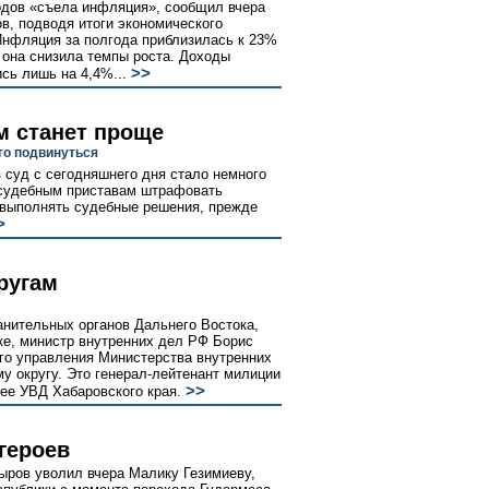
ходов «съела инфляция», сообщил вчера
в, подводя итоги экономического
 Инфляция за полгода приблизилась к 23%
 она снизила темпы роста. Доходы
>>
сь лишь на 4,4%...
м станет проще
го подвинуться
 суд с сегодняшнего дня стало немного
 судебным приставам штрафовать
выполнять судебные решения, прежде
>
ругам
нительных органов Дальнего Востока,
е, министр внутренних дел РФ Борис
го управления Министерства внутренних
 округу. Это генерал-лейтенант милиции
>>
ее УВД Хабаровского края.
героев
ыров уволил вчера Малику Гезимиеву,