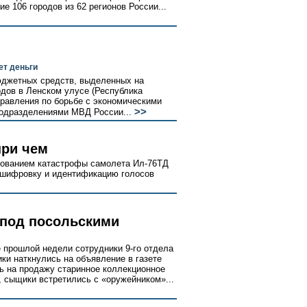
е 106 городов из 62 регионов России...
ет деньги
джетных средств, выделенных на
одов в Ленском улусе (Республика
правления по борьбе с экономическими
>>
подразделениями МВД России...
при чем
ованием катастрофы самолета Ил-76ТД
сшифровку и идентификацию голосов
 под посольскими
е прошлой недели сотрудники 9-го отдела
ки наткнулись на объявление в газете
сь на продажу старинное коллекционное
 сыщики встретились с «оружейником»...