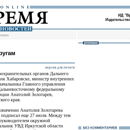
ИД "В
Издательств
/
поиск
ругам
версия для печати
оохранительных органов Дальнего
ник Хабаровске, министр внутренних
начальника Главного управления
Дальневосточному федеральному
лиции Анатолий Золотарев,
кого края.
назначении Анатолия Золотарева
 подписал еще 27 июля. Между тем
о руководителем окружной
чальник УВД Иркутской области
БЕЗ КОМMЕНТАРИЕВ