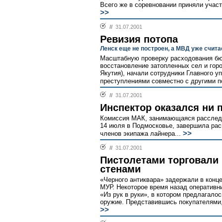
Всего же в соревновании приняли участи
>>
//
31.07.2001
Ревизия потопа
Ленск еще не построен, а МВД уже счита
Масштабную проверку расходования бю
восстановление затопленных сел и гор
Якутия), начали сотрудники Главного у
преступлениями совместно с другими 
//
31.07.2001
Инспектор оказался ни 
Комиссия МАК, занимающаяся расслед
14 июля в Подмосковье, завершила ра
>>
членов экипажа лайнера...
//
31.07.2001
Пистолетами торговали
стенами
«Черного антиквара» задержали в конц
МУР. Некоторое время назад оперативни
«Из рук в руки», в котором предлагало
оружие. Представившись покупателями,
>>