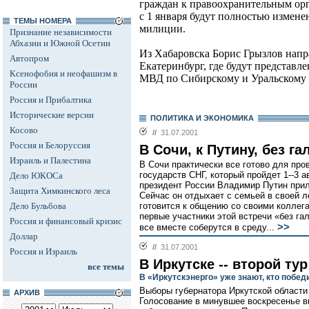
граждан к правоохранительным орг
с 1 января будут полностью измен
ТЕМЫ НОМЕРА
милиции.
Признание независимости
Абхазии и Южной Осетии
Из Хабаровска Борис Грызлов напр
Автопром
Екатеринбург, где будут представ
Ксенофобия и неофашизм в
МВД по Сибирскому и Уральскому 
России
Россия и Прибалтика
Исторические версии
ПОЛИТИКА И ЭКОНОМИКА
Косово
//
31.07.2001
Россия и Белоруссия
В Сочи, к Путину, без га
Израиль и Палестина
В Сочи практически все готово для пр
государств СНГ, который пройдет 1--3 а
Дело ЮКОСа
президент России Владимир Путин прил
Защита Химкинского леса
Сейчас он отдыхает с семьей в своей 
Дело Бульбова
готовится к общению со своими коллег
первые участники этой встречи «без га
Россия и финансовый кризис
>>
все вместе соберутся в среду...
Доллар
//
31.07.2001
Россия и Израиль
В Иркутске -- второй тур
все темы
В «Иркутскэнерго» уже знают, кто побед
Выборы губернатора Иркутской области
АРХИВ
Голосование в минувшее воскресенье в