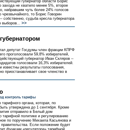
ействующий губернатор области Борис
о захода не хватило менее 5%, второе
о, набравшим чуть более 24% голосов
о чрезвычайного, то Борис Говорин
-- собственно, судьба кресла губернатора
>>
 выборов...
 губернатором
стал депутат Госдумы член фракции КПРФ
него проголосовали 59,8% избирателей,
 действующий губернатор Иван Скляров --
андидатов голосовали 16,3% избирателей.
ли известны результаты голосования,
но приостанавливает свое членство в
ю
под контроль тарифы
тарифного органа, которая, по
ыть утверждена до 1 сентября. Кроме
звития отправило в Белый дом
о тарифной политике и регулированию
ное по поручению Михаила Касьянова и
 правительства. Если положение будет
лит функции «регулятора» тарифной