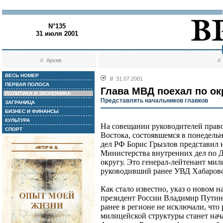
N°135
31 июля 2001
//
Архив
/
ВЕСЬ НОМЕР
//
31.07.2001
ПЕРВАЯ ПОЛОСА
Глава МВД поехал по ок
ПОЛИТИКА И ЭКОНОМИКА
Представлять начальников главков
ЗАГРАНИЦА
БИЗНЕС И ФИНАНСЫ
КУЛЬТУРА
На совещании руководителей прав
СПОРТ
Востока, состоявшемся в понедель
дел РФ Борис Грызлов представил 
Министерства внутренних дел по 
округу. Это генерал-лейтенант ми
руководивший ранее УВД Хабаровс
Как стало известно, указ о новом 
президент России Владимир Путин
ранее в регионе не исключали, чт
милицейской структуры станет на