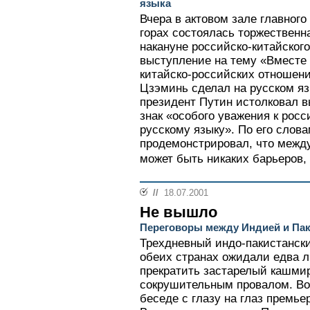
языка
Вчера в актовом зале главног
горах состоялась торжественн
накануне российско-китайского
выступление на тему «Вместе
китайско-российских отношен
Цзэминь сделал на русском яз
президент Путин истолковал в
знак «особого уважения к росс
русскому языку». По его слов
продемонстрировал, что межд
может быть никаких барьеров, 
//
18.07.2001
Не вышло
Переговоры между Индией и Па
Трехдневный индо-пакистанский
обеих странах ожидали едва л
прекратить застарелый кашмир
сокрушительным провалом. Вос
беседе с глазу на глаз премь