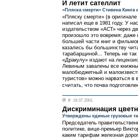
И летит сателлит
«Пляска смерти» Стивена Кинга 
«Пляску смерти» (в оригинале
написал еще в 1981 году. У на
издательством «АСТ» через два
произошло это вовремя: даже 
большей части книг и фильмо
казались бы большинству чит
тарабарщиной... Теперь не так 
«Дракулу» издают на лицензи
Левиным завалены все книжны
малобюджетный и малоизвест
туристов» можно нарваться в 
считать, что почва подготовле
//
18.07.2001
Дискриминация цвет
Утверждены единые грузовые 
Председатель правительствен
политике, вице-премьер Викто
каким тарифам железная дорога