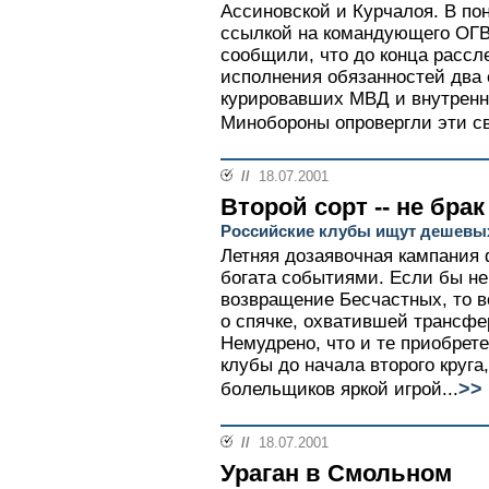
Ассиновской и Курчалоя. В по
ссылкой на командующего ОГ
сообщили, что до конца рассл
исполнения обязанностей два 
курировавших МВД и внутренни
Минобороны опровергли эти св
//
18.07.2001
Второй сорт -- не брак
Российские клубы ищут дешевы
Летняя дозаявочная кампания 
богата событиями. Если бы не
возвращение Бесчастных, то 
о спячке, охватившей трансфе
Немудрено, что и те приобрете
клубы до начала второго круга
>>
болельщиков яркой игрой...
//
18.07.2001
Ураган в Смольном