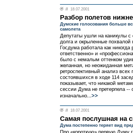
//
18.07.2001
Разбор полетов нижн
Думские голосования больше вс
самолета
Депутаты ушли на каникулы с 
долга и окрыленные похвалой 
Госдума работала как никогда 
ответственно» и «профессиона
было с немалым оттенком уди
желанная, но неожиданная ме
ретроспективный анализ всех г
состоявшихся в ходе 114 засе
показывает, что никакой мет
сессии Дума не претерпела -- 
>>
изначально...
//
18.07.2001
Самая послушная на с
Дума постепенно теряет вид пре
Про «короткую» первую Думу 