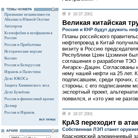
ТЕМЫ НОМЕРА
//
18.07.2001
Признание независимости
Абхазии и Южной Осетии
Великая китайская тр
Автопром
Россия и КНР будут дружить не
Ксенофобия и неофашизм в
Планы российского правительс
России
нефтепровод в Китай получил
Россия и Прибалтика
визиту в Россию председател
Исторические версии
Республики Цзян Цзэминя был
Косово
соглашения о разработке ТЭО
Россия и Белоруссия
Ангарск--Дацин. Согласованы 
Израиль и Палестина
нему нашей нефти на 25 лет. 
Дело ЮКОСа
подписавшем, среди прочих, 
Защита Химкинского леса
стороны, с его подписанием мо
экспортный проект, альтернат
Дело Бульбова
появился, и «это уже не разго
Россия и финансовый кризис
Доллар
Россия и Израиль
//
18.07.2001
все темы
КрАЗ переходит в ата
Собственная ЛЭП станет оружие
АРХИВ
Красноярский алюминиевый за