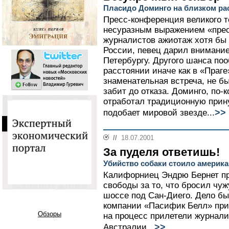
Пласидо Доминго на близком ра
Пресс-конференция великого т
несуразным выражением «прес
журналистов ажиотаж хотя бы 
России, певец дарил внимание
Петербургу. Другого шанса по
расстоянии иначе как в «Праге
знаменательная встреча, не б
забит до отказа. Доминго, по-
отработал традиционную прину
>>
подобает мировой звезде...
//
18.07.2001
За пуделя ответишь!
Убийство собаки стоило америк
Калифорниец Эндрю Бернет пр
свободы за то, что бросил чу
шоссе под Сан-Диего. Дело б
компании «Пасифик Белл» прио
Обзоры
на процесс прилетели журнали
>>
Австралии...