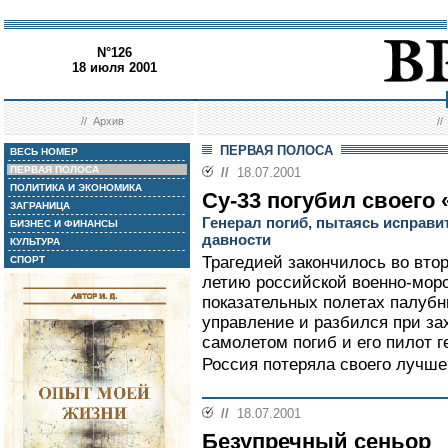
N°126
18 июля 2001
//
Архив
/
ПЕРВАЯ ПОЛОСА
ВЕСЬ НОМЕР
ПЕРВАЯ ПОЛОСА
//
18.07.2001
ПОЛИТИКА И ЭКОНОМИКА
Су-33 погубил своего 
ЗАГРАНИЦА
Генерал погиб, пытаясь исправи
БИЗНЕС И ФИНАНСЫ
давности
КУЛЬТУРА
Трагедией закончилось во вто
СПОРТ
летию российской военно-мор
показательных полетах палубн
управление и разбился при зах
самолетом погиб и его пилот 
Россия потеряла своего лучшег
//
18.07.2001
Безупречный сеньор