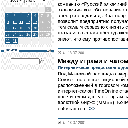
компанию «Русский алюминий»
1
экономическое обоснование с
электропередачи до Красноярс
2
3
4
5
6
7
8
позволит предприятию получа
9
10
11
12
13
14
15
тем самым серьезно снизить с
16
17
18
19
20
21
22
оказались весьма обескуражен
23
24
25
26
27
28
29
знают, что ему противопостави
30
31
ПОИСК
//
18.07.2001
Между играми и чато
Интернет-кафе предоставило до
Под Манежной площадью вчера
Совместно с инвестиционной 
расположенный в торговом ко
интернет-салон TimeOnline ст
посетителям доступ к торгам 
валютной бирже (ММВБ). Конк
>>
собираются...
//
18.07.2001