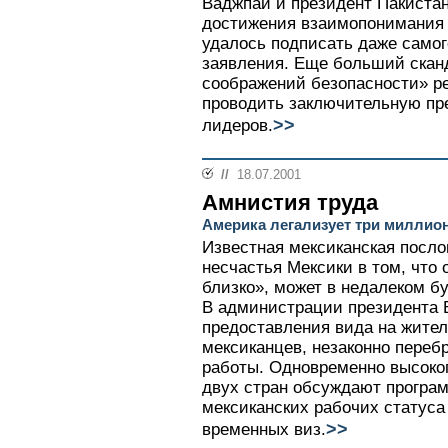
Ваджпаи и президент Пакиста
достижения взаимопонимания 
удалось подписать даже самог
заявления. Еще больший скан
соображений безопасности» р
проводить заключительную пр
>>
лидеров.
//
18.07.2001
Амнистия труда
Америка легализует три миллио
Известная мексиканская посло
несчастья Мексики в том, что 
близко», может в недалеком б
В администрации президента 
предоставления вида на жите
мексиканцев, незаконно пере
работы. Одновременно высоко
двух стран обсуждают програ
мексиканских рабочих статуса
>>
временных виз.