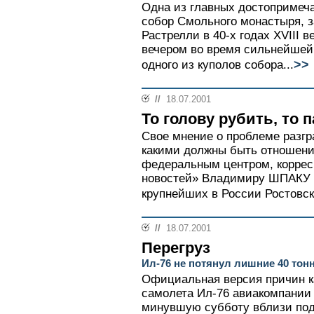
Одна из главных достопримеча
собор Смольного монастыря, 
Растрелли в 40-х годах XVIII в
вечером во время сильнейшей 
>>
одного из куполов собора...
//
18.07.2001
То голову рубить, то 
Свое мнение о проблеме разгр
какими должны быть отношени
федеральным центром, коррес
новостей» Владимиру ШПАКУ в
крупнейших в России Ростовс
//
18.07.2001
Перегруз
Ил-76 не потянул лишние 40 тон
Официальная версия причин к
самолета Ил-76 авиакомпании 
минувшую субботу вблизи под