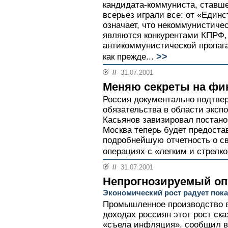
кандидата-коммуниста, ставш
всерьез играли все: от «Единс
означает, что некоммунистиче
являются конкурентами КПРФ,
антикоммунистической пропага
>>
как прежде...
//
31.07.2001
Меняю секреты на ф
Россия документально подтве
обязательства в области эксп
Касьянов завизировал постано
Москва теперь будет предост
подробнейшую отчетность о с
операциях с «легким и стрелк
//
31.07.2001
Непрогнозируемый о
Экономический рост радует пок
Промышленное производство в
доходах россиян этот рост ск
«съела инфляция», сообщил в