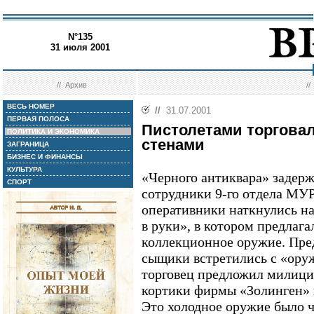
N°135
31 июля 2001
//
Архив
/
ВЕСЬ НОМЕР
//
31.07.2001
ПЕРВАЯ ПОЛОСА
Пистолетами торгова
ПОЛИТИКА И ЭКОНОМИКА
стенами
ЗАГРАНИЦА
БИЗНЕС И ФИНАНСЫ
КУЛЬТУРА
«Черного антиквара» задер
СПОРТ
сотрудники 9-го отдела МУР
оперативники наткнулись на 
в руки», в котором предлаг
коллекционное оружие. Пре
сыщики встретились с «ору
торговец предложил милиц
кортики фирмы «Золинген» в
Это холодное оружие было 