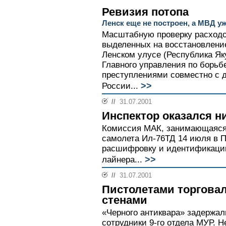
Ревизия потопа
Ленск еще не построен, а МВД уж
Масштабную проверку расходо
выделенных на восстановление
Ленском улусе (Республика Як
Главного управления по борьб
преступлениями совместно с 
>>
России...
//
31.07.2001
Инспектор оказался н
Комиссия МАК, занимающаяся
самолета Ил-76ТД 14 июля в 
расшифровку и идентификацию
>>
лайнера...
//
31.07.2001
Пистолетами торгова
стенами
«Черного антиквара» задержал
сотрудники 9-го отдела МУР. Н