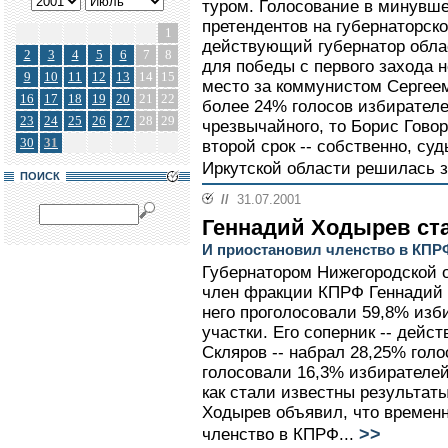
туром. Голосование в минувше
претендентов на губернаторск
1
действующий губернатор обла
2
3
4
5
6
7
8
для победы с первого захода 
9
10
11
12
13
14
15
место за коммунистом Сергее
16
17
18
19
20
21
22
более 24% голосов избирателе
23
24
25
26
27
28
29
чрезвычайного, то Борис Гово
30
31
второй срок -- собственно, су
Иркутской области решилась з
ПОИСК
//
31.07.2001
Геннадий Ходырев ст
И приостановил членство в КПР
Губернатором Нижегородской 
член фракции КПРФ Геннадий Х
него проголосовали 59,8% из
участки. Его соперник -- дей
Скляров -- набрал 28,25% голо
голосовали 16,3% избирателей.
как стали известны результат
Ходырев объявил, что временн
>>
членство в КПРФ...