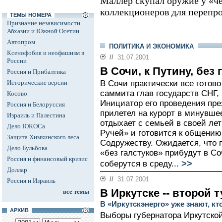
Маллер скупал оружие у «ч
коллекционеров для перепр
ТЕМЫ НОМЕРА
Признание независимости
Абхазии и Южной Осетии
Автопром
ПОЛИТИКА И ЭКОНОМИКА
Ксенофобия и неофашизм в
//
31.07.2001
России
В Сочи, к Путину, без 
Россия и Прибалтика
Исторические версии
В Сочи практически все готов
саммита глав государств СНГ, 
Косово
Инициатор его проведения пр
Россия и Белоруссия
прилетел на курорт в минувше
Израиль и Палестина
отдыхает с семьей в своей ле
Дело ЮКОСа
Ручей» и готовится к общению
Защита Химкинского леса
Содружеству. Ожидается, что 
Дело Бульбова
«без галстуков» прибудут в Со
Россия и финансовый кризис
>>
соберутся в среду...
Доллар
//
31.07.2001
Россия и Израиль
В Иркутске -- второй т
все темы
В «Иркутскэнерго» уже знают, кт
АРХИВ
Выборы губернатора Иркутской