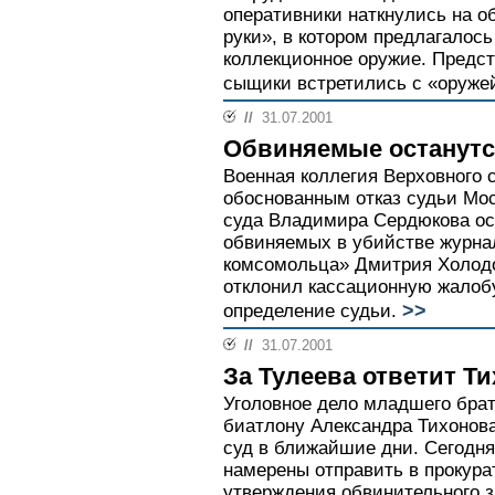
оперативники наткнулись на об
руки», в котором предлагалось
коллекционное оружие. Предс
сыщики встретились с «оружей
//
31.07.2001
Обвиняемые останутс
Военная коллегия Верховного 
обоснованным отказ судьи Мос
суда Владимира Сердюкова ос
обвиняемых в убийстве журна
комсомольца» Дмитрия Холод
отклонил кассационную жалоб
>>
определение судьи.
//
31.07.2001
За Тулеева ответит Т
Уголовное дело младшего бра
биатлону Александра Тихонова
суд в ближайшие дни. Сегодн
намерены отправить в прокур
утверждения обвинительного з