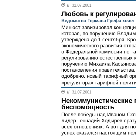
//
31.07.2001
Любовь к регулирова
Ведомство Германа Грефа хочет
Минюст завизировал концепци
которая, по поручению Владим
утверждена до 1 сентября. Кр
экономического развития отп
о Федеральной комиссии по т
регулированию естественных 
поручению Михаила Касьянова
постановления правительства.
одобрено, новый тарифный ор
«регулятора» тарифной полити
//
31.07.2001
Некоммунистические 
беспомощность
После победы над Иваном Скл
лидер Геннадий Ходырев сразу
всех отношениях. А вот для п
успех оказался настоящим по