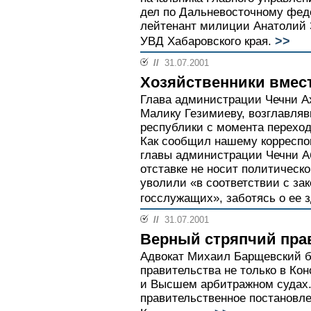
дел по Дальневосточному феде
лейтенант милиции Анатолий 
>>
УВД Хабаровского края.
//
31.07.2001
Хозяйственники вмест
Глава администрации Чечни А
Малику Гезимиеву, возглавля
республики с момента переход
Как сообщил нашему корреспо
главы администрации Чечни А
отставке не носит политическо
уволили «в соответствии с за
госслужащих», заботясь о ее з
//
31.07.2001
Верный стряпчий пра
Адвокат Михаил Барщевский б
правительства не только в Ко
и Высшем арбитражном судах
правительственное постановл