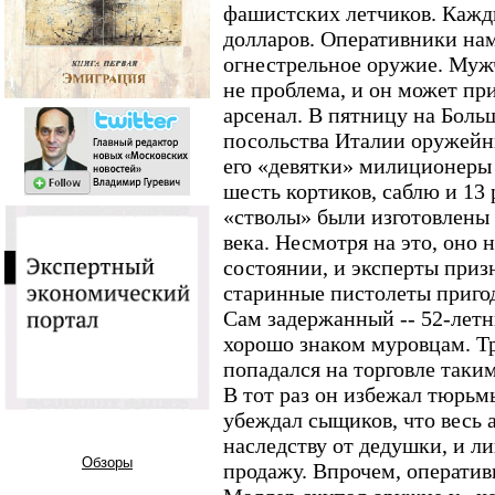
фашистских летчиков. Кажд
долларов. Оперативники нам
огнестрельное оружие. Мужч
не проблема, и он может пр
арсенал. В пятницу на Боль
посольства Италии оружейн
его «девятки» милиционеры
шесть кортиков, саблю и 13
«стволы» были изготовлены 
века. Несмотря на это, оно 
состоянии, и эксперты приз
старинные пистолеты приго
Сам задержанный -- 52-лет
хорошо знаком муровцам. Тр
попадался на торговле так
В тот раз он избежал тюрь
убеждал сыщиков, что весь 
наследству от дедушки, и ли
Обзоры
продажу. Впрочем, оператив