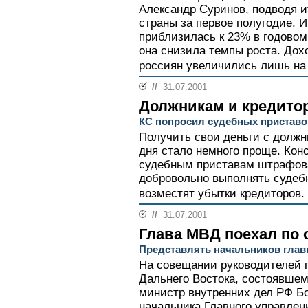
Александр Суринов, подводя и
страны за первое полугодие. 
приблизилась к 23% в годовом
она снизила темпы роста. Дох
россиян увеличились лишь на 
//
31.07.2001
Должникам и кредито
КС попросил судебных приставо
Получить свои деньги с должн
дня стало немного проще. Кон
судебным приставам штрафов
добровольно выполнять судеб
возместят убытки кредиторов.
//
31.07.2001
Глава МВД поехал по 
Представлять начальников глав
На совещании руководителей 
Дальнего Востока, состоявшем
министр внутренних дел РФ Б
начальника Главного управлен