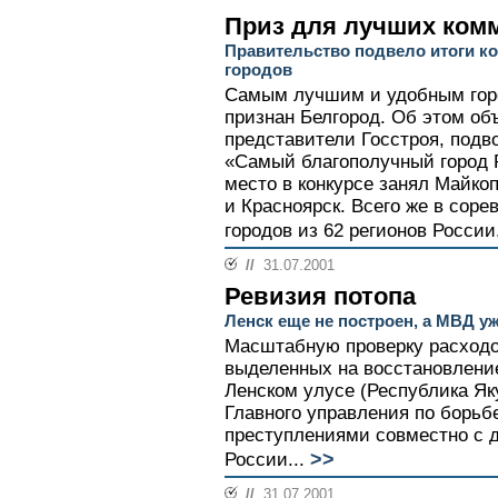
Приз для лучших ком
Правительство подвело итоги ко
городов
Самым лучшим и удобным гор
признан Белгород. Об этом о
представители Госстроя, подво
«Самый благополучный город Р
место в конкурсе занял Майкоп
и Красноярск. Всего же в соре
городов из 62 регионов России.
//
31.07.2001
Ревизия потопа
Ленск еще не построен, а МВД уж
Масштабную проверку расходо
выделенных на восстановление
Ленском улусе (Республика Як
Главного управления по борьб
преступлениями совместно с 
>>
России...
//
31.07.2001