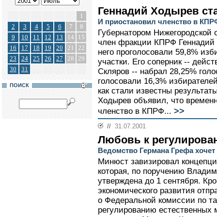
Геннадий Ходырев ст
1
И приостановил членство в КПР
2
3
4
5
6
7
8
Губернатором Нижегородской 
9
10
11
12
13
14
15
член фракции КПРФ Геннадий Х
16
17
18
19
20
21
22
него проголосовали 59,8% из
23
24
25
26
27
28
29
участки. Его соперник -- дей
30
31
Скляров -- набрал 28,25% голо
голосовали 16,3% избирателей.
ПОИСК
как стали известны результат
Ходырев объявил, что временн
>>
членство в КПРФ...
//
31.07.2001
Любовь к регулирова
Ведомство Германа Грефа хочет
Минюст завизировал концепци
которая, по поручению Владим
утверждена до 1 сентября. Кр
экономического развития отп
о Федеральной комиссии по т
регулированию естественных 