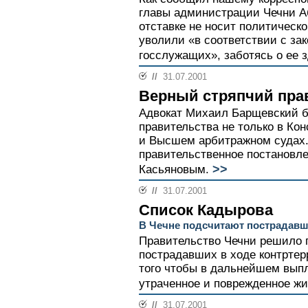
главы администрации Чечни А
отставке не носит политическо
уволили «в соответствии с за
госслужащих», заботясь о ее з
//
31.07.2001
Верный стряпчий пра
Адвокат Михаил Барщевский б
правительства не только в Ко
и Высшем арбитражном судах
правительственное постановл
>>
Касьяновым.
//
31.07.2001
Список Кадырова
В Чечне подсчитают пострадав
Правительство Чечни решило п
пострадавших в ходе контртер
того чтобы в дальнейшем вып
утраченное и поврежденное ж
//
31.07.2001