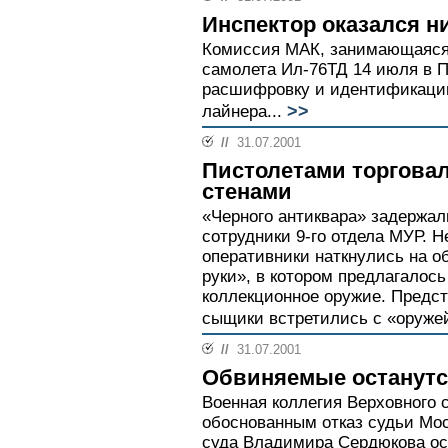
Инспектор оказался н
Комиссия МАК, занимающаяся
самолета Ил-76ТД 14 июля в 
расшифровку и идентификацию
>>
лайнера...
//
31.07.2001
Пистолетами торгова
стенами
«Черного антиквара» задержал
сотрудники 9-го отдела МУР. Н
оперативники наткнулись на об
руки», в котором предлагалось
коллекционное оружие. Предс
сыщики встретились с «оружей
//
31.07.2001
Обвиняемые останутс
Военная коллегия Верховного 
обоснованным отказ судьи Мос
суда Владимира Сердюкова ос