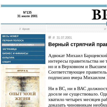
N°135
31 июля 2001
//
Архив
/
ВЕСЬ НОМЕР
//
31.07.2001
ПЕРВАЯ ПОЛОСА
Верный стряпчий пра
ПОЛИТИКА И ЭКОНОМИКА
ЗАГРАНИЦА
БИЗНЕС И ФИНАНСЫ
Адвокат Михаил Барщевский
КУЛЬТУРА
интересы правительства не 
СПОРТ
но и в Верховном и Высшем
Соответствующее правитель
подписано вчера Михаилом 
Ни в ВС, ни в ВАС должност
доселе не существовало. Од
хватило четырех месяцев раб
доказать чиновникам необх