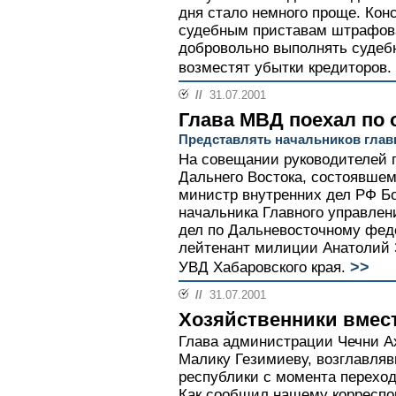
дня стало немного проще. Кон
судебным приставам штрафов
добровольно выполнять судеб
возместят убытки кредиторов.
//
31.07.2001
Глава МВД поехал по 
Представлять начальников глав
На совещании руководителей 
Дальнего Востока, состоявшем
министр внутренних дел РФ Б
начальника Главного управлен
дел по Дальневосточному феде
лейтенант милиции Анатолий 
>>
УВД Хабаровского края.
//
31.07.2001
Хозяйственники вмест
Глава администрации Чечни А
Малику Гезимиеву, возглавля
республики с момента переход
Как сообщил нашему корреспо