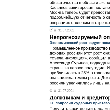
обязательства в области эксп
Касьянов завизировал постано
Москва теперь будет предост
подробнейшую отчетность о с
операциях с «легким и стрелк
//
31.07.2001
Непрогнозируемый о
Экономический рост радует пок
Промышленное производство в
доходах россиян этот рост ск
«съела инфляция», сообщил в
Александр Суринов, подводя и
страны за первое полугодие. 
приблизилась к 23% в годовом
она снизила темпы роста. Дох
россиян увеличились лишь на 
//
31.07.2001
Должникам и кредито
КС попросил судебных приставо
Получить свои деньги с должн