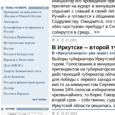
Инициатор его проведения пр
прилетел на курорт в минувше
ТЕМЫ НОМЕРА
отдыхает с семьей в своей ле
Признание независимости
Ручей» и готовится к общению
Абхазии и Южной Осетии
Содружеству. Ожидается, что 
Автопром
«без галстуков» прибудут в Со
Ксенофобия и неофашизм в
>>
России
соберутся в среду...
Россия и Прибалтика
//
31.07.2001
Исторические версии
В Иркутске -- второй т
Косово
В «Иркутскэнерго» уже знают, кт
Россия и Белоруссия
Выборы губернатора Иркутской
Израиль и Палестина
туром. Голосование в минувше
Дело ЮКОСа
претендентов на губернаторск
Защита Химкинского леса
действующий губернатор обла
Дело Бульбова
для победы с первого захода 
Россия и финансовый кризис
место за коммунистом Сергее
Доллар
более 24% голосов избирателе
Россия и Израиль
чрезвычайного, то Борис Гово
все темы
второй срок -- собственно, су
Иркутской области решилась з
АРХИВ
//
31.07.2001