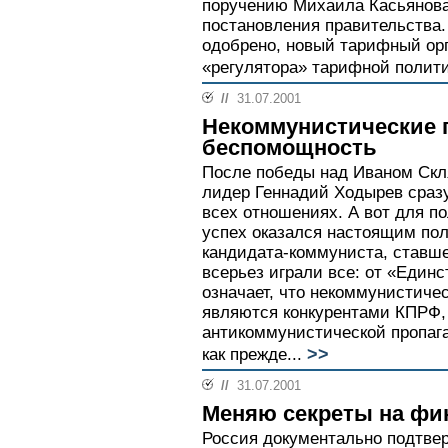
поручению Михаила Касьянова
постановления правительства.
одобрено, новый тарифный ор
«регулятора» тарифной полити
//
31.07.2001
Некоммунистические 
беспомощность
После победы над Иваном Скл
лидер Геннадий Ходырев сразу
всех отношениях. А вот для п
успех оказался настоящим по
кандидата-коммуниста, ставш
всерьез играли все: от «Единс
означает, что некоммунистиче
являются конкурентами КПРФ,
антикоммунистической пропага
>>
как прежде...
//
31.07.2001
Меняю секреты на ф
Россия документально подтве