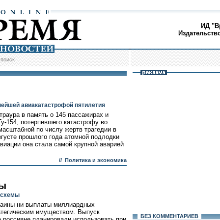
ИД "В
Издательств
/
поиск
пнейшей авиакатастрофой пятилетия
траура в память о 145 пассажирах и
у-154, потерпевшего катастрофу во
масштабной по числу жертв трагедии в
вгусте прошлого года атомной подлодки
виации она стала самой крупной аварией
//
Политика и экономика
мы
 схемы
краины ни выплаты миллиардных
ратегическим имуществом. Выпуск
БЕЗ КОМMЕНТАРИЕВ
е россияне планировали использовать при