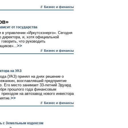
//
Бизнес и финансы
ов»
ависит от государства
и в управлении «Иркутскэнерго». Сегодня
о директора, и, хотя официальной
говорить, что руководить
>>
щиков»...
//
Бизнес и финансы
ктора на УАЗ
ода (УАЗ) принял на днях решение о
Лежанкин, возглавлявший предприятие
ю. Его место занимает 33-летний Эдуард
ября прошлого года финансовым
с приходом на автозавод нового инвестора
>>
иятие.
//
Бизнес и финансы
ть с Земельным кодексом