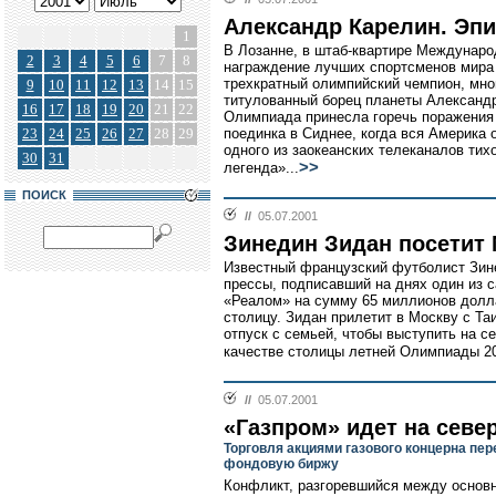
Александр Карелин. Эп
1
В Лозанне, в штаб-квартире Междунаро
2
3
4
5
6
7
8
награждение лучших спортсменов мира
трехкратный олимпийский чемпион, мно
9
10
11
12
13
14
15
титулованный борец планеты Александр
16
17
18
19
20
21
22
Олимпиада принесла горечь поражения 
23
24
25
26
27
28
29
поединка в Сиднее, когда вся Америка 
одного из заокеанских телеканалов тих
30
31
>>
легенда»...
ПОИСК
//
05.07.2001
Зинедин Зидан посетит
Известный французский футболист Зин
прессы, подписавший на днях один из 
«Реалом» на сумму 65 миллионов долла
столицу. Зидан прилетит в Москву с Та
отпуск с семьей, чтобы выступить на 
качестве столицы летней Олимпиады 20
//
05.07.2001
«Газпром» идет на севе
Торговля акциями газового концерна пер
фондовую биржу
Конфликт, разгоревшийся между основн