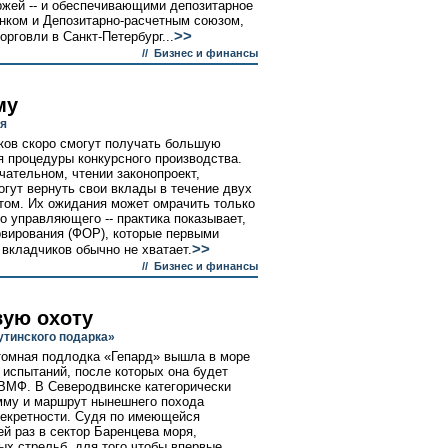
ржей -- и обеспечивающими депозитарное
нком и Депозитарно-расчетным союзом,
>>
орговли в Санкт-Петербург...
//
Бизнес и финансы
му
ся
ков скоро смогут получать большую
я процедуры конкурсного производства.
чательном, чтении законопроект,
гут вернуть свои вклады в течение двух
отом. Их ожидания может омрачить только
о управляющего -- практика показывает,
рвирования (ФОР), которые первыми
>>
 вкладчиков обычно не хватает.
//
Бизнес и финансы
вую охоту
утинского подарка»
томная подлодка «Гепард» вышла в море
 испытаний, после которых она будет
 ВМФ. В Северодвинске категорически
мму и маршрут нынешнего похода
секретности. Судя по имеющейся
й раз в сектор Баренцева моря,
х стрельб, для того чтобы впервые