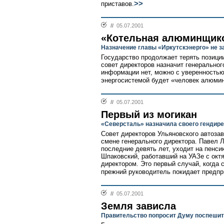
>>
приставов.
//
05.07.2001
«Котельная алюминщик
Назначение главы «Иркутскэнерго» не з
Государство продолжает терять позици
совет директоров назначит генеральног
информации нет, можно с уверенностью 
энергосистемой будет «человек алюмин
//
05.07.2001
Первый из могикан
«Северсталь» назначила своего гендире
Cовет директоров Ульяновского автозав
смене генерального директора. Павел 
последние девять лет, уходит на пенси
Шпаковский, работавший на УАЗе с окт
директором. Это первый случай, когда 
прежний руководитель покидает предпр
//
05.07.2001
Земля зависла
Правительство попросит Думу поспеши