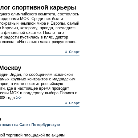
илог спортивной карьеры
дного олимпийского комитета, состоялось
 орденами МОК. Среди них был и
гократный чемпион мира и Европы, самый
 Карелин, которому, правда, последняя
в финальной схватке. После того
от радости пустилась в пляс, диктор
о сказал: «На наших глазах разрушилась
//
Спорт
 Москву
един Зидан, по сообщениям испанской
самых крупных контрактов с мадридским
ров, в июле посетит российскую
ити, где в настоящее время проводит
сессии МОК в поддержку выбора Парижа в
>>
08 года.
//
Спорт
р
етекает на Санкт-Петербургскую
ой торговой площадкой по акциям