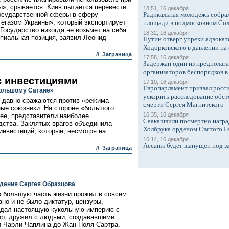
ы», срывается. Киев пытается перевести
18:51, 16 декабря
государственной сферы в сферу
Радикальная молодежь собрал
газом Украины», который экспортирует
площади в подмосковном Со
 Государство никогда не возьмет на себя
18:32, 16 декабря
ипиальная позиция, заявил Леонид
Путин отверг упреки адвокат
Ходорковского в давлении на 
//
Заграница
17:58, 16 декабря
Задержан один из предполаг
организаторов беспорядков 
 инвестициями
17:10, 16 декабря
Европарламент призвал росси
большому Сатане»
ускорить расследование обст
е давно сражаются против «режима
смерти Сергея Магнитского
ные союзники. На стороне «большого
16:35, 16 декабря
ее, представители наиболее
Саакашвили посмертно награ
дства. Заклятых врагов объединила
Холбрука орденом Святого Г
инвестиций, которые, несмотря на
16:14, 16 декабря
Ассанж будет выпущен под з
//
Заграница
ждения Сергея Образцова
но большую часть жизни прожил в совсем
вно и не было диктатур, цензуры,
Создал настоящую кукольную империю с
ир, дружил с людьми, создававшими
 и Чарли Чаплина до Жан-Поля Сартра.