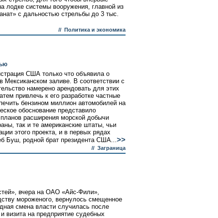
на лодке системы вооружения, главной из
анат» с дальностью стрельбы до 3 тыс.
//
Политика и экономика
мью
страция США только что объявила о
в Мексиканском заливе. В соответствии с
тельство намерено арендовать для этих
затем привлечь к его разработке частные
спечить бензином миллион автомобилей на
ческое обоснование представило
 планов расширения морской добычи
аны, так и те американские штаты, чьи
ции этого проекта, и в первых рядах
>>
еб Буш, родной брат президента США...
//
Заграница
стей», вчера на ОАО «Айс-Фили»,
дству мороженого, вернулось смещенное
дная смена власти случилась после
и визита на предприятие судебных