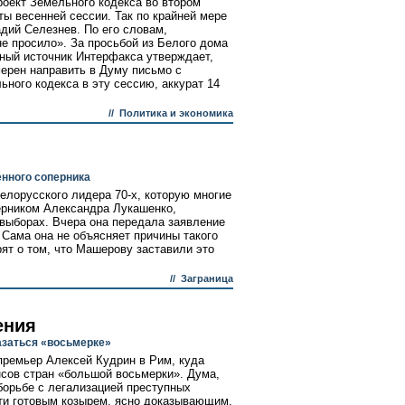
роект Земельного кодекса во втором
ты весенней сессии. Так по крайней мере
дий Селезнев. По его словам,
не просило». За просьбой из Белого дома
нный источник Интерфакса утверждает,
мерен направить в Думу письмо с
ьного кодекса в эту сессию, аккурат 14
//
Политика и экономика
нного соперника
елорусского лидера 70-х, которую многие
рником Александра Лукашенко,
 выборах. Вчера она передала заявление
 Сама она не объясняет причины такого
рят о том, что Машерову заставили это
//
Заграница
ения
азаться «восьмерке»
премьер Алексей Кудрин в Рим, куда
сов стран «большой восьмерки». Дума,
 борьбе с легализацией преступных
ти готовым козырем, ясно доказывающим,