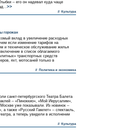
лыбки -- его он надевал куда чаще
>>
д...
//
Культура
ы горожан
сомый вклад в увеличение расходных
чем если изменение тарифов на
ем и техническое обслуживание жилья
о включение в список облагаемого
элитных» транспортных средств
еров, яхт, мотосаней только в
//
Политика и экономика
ли санкт-петербургского Театра Балета
клей -- «Пиноккио», «Мой Иерусалим»,
 Москве уже показывали. Из новинок --
 а также «Русский Гамлет» -- спектакль,
еатра, а теперь увидели в исполнении
//
Культура