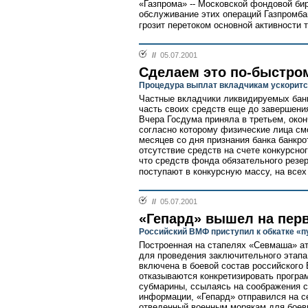
«Газпрома» -- Московской фондовой би
обслуживание этих операций Газпромба
грозит перетоком основной активности т
//
05.07.2001
Сделаем это по-быстро
Процедура выплат вкладчикам ускорит
Частные вкладчики ликвидируемых бан
часть своих средств еще до завершени
Вчера Госдума приняла в третьем, окон
согласно которому физические лица смо
месяцев со дня признания банка банкр
отсутствие средств на счете конкурсног
что средств фонда обязательного резе
поступают в конкурсную массу, на всех
//
05.07.2001
«Гепард» вышел на пер
Российский ВМФ приступил к обкатке «п
Построенная на стапелях «Севмаша» а
для проведения заключительного этапа
включена в боевой состав российского
отказываются конкретизировать програ
субмарины, ссылаясь на соображения 
информации, «Гепард» отправился на се
отведенный военным морякам для боевы