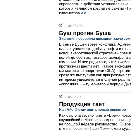
опробовать в действии установленные 
которых являются крылатые ракеты «Гр
>>
километров.
//
05.07.2001
Буш против Буша
Экология поссорила президентскую се
В семье Бушей зреет конфликт. Админи
планах увеличить добычу нефти и газа 
новой энергетической стратегией прави
целей до 600 тыс. гектаров шельфа, а 
компании. И все ради того, чтобы «обе
протяжении шести лет» (такое экономи
министерство энергетики США). Против
сразу же выступили как прибрежные стр
интересы ущемляются в случае реализа
«оппозиции» -- губернатор Флориды Дж
//
05.07.2001
Продукция тает
На «Айс-Фили» опять новый директор
Как стало известно газете «Время ново
крупнейший в Москве завод по произво
на прошлой неделе руководство. Очере
отмены решения Наро-Фоминского суда 