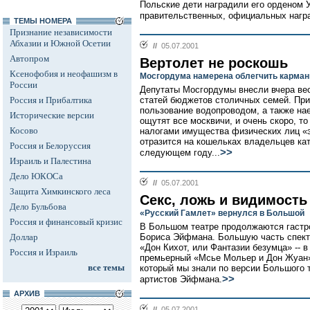
Польские дети наградили его орденом У
правительственных, официальных награ
ТЕМЫ НОМЕРА
Признание независимости
Абхазии и Южной Осетии
//
05.07.2001
Автопром
Вертолет не роскошь
Ксенофобия и неофашизм в
Мосгордума намерена облегчить карман
России
Депутаты Мосгордумы внесли вчера ве
Россия и Прибалтика
статей бюджетов столичных семей. При
пользование водопроводом, а также на
Исторические версии
ощутят все москвичи, и очень скоро, т
Косово
налогами имущества физических лиц «
отразится на кошельках владельцев кат
Россия и Белоруссия
>>
следующем году...
Израиль и Палестина
Дело ЮКОСа
//
05.07.2001
Защита Химкинского леса
Секс, ложь и видимость
Дело Бульбова
«Русский Гамлет» вернулся в Большой
Россия и финансовый кризис
В Большом театре продолжаются гастро
Доллар
Бориса Эйфмана. Большую часть спекта
«Дон Кихот, или Фантазии безумца» -- в
Россия и Израиль
премьерный «Мсье Мольер и Дон Жуан»,
все темы
который мы знали по версии Большого т
>>
артистов Эйфмана.
АРХИВ
//
05.07.2001