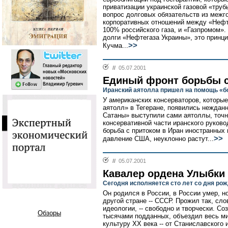
приватизации украинской газовой «труб
вопрос долговых обязательств из меж
корпоративных отношений между «Нефте
100% российского газа, и «Газпромом».
долги «Нефтегаза Украины», это принц
>>
Кучма...
//
05.07.2001
Единый фронт борьбы с
Иранский аятолла пришел на помощь «
У американских консерваторов, которы
аятолл» в Тегеране, появились неждан
Сатаны» выступили сами аятоллы, точн
консервативной части иранского руково
борьба с притоком в Иран иностранных 
>>
давление США, неуклонно растут...
//
05.07.2001
Кавалер ордена Улыбки
Сегодня исполняется сто лет со дня ро
Он родился в России, в России умер, 
другой стране -- СССР. Прожил так, сло
идеологии, -- свободно и творчески. 
Обзоры
тысячами подданных, объездил весь м
культуру XX века -- от Станиславского