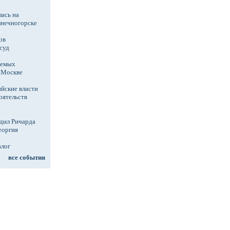
ась на
лнечногорске
ов
суд
аемых
в Москве
йские власти
оятельств
дил Ричарда
еоргия
алог
все события