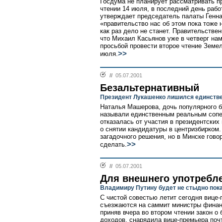
Госдума не планирует рассматривать п
чтении 14 июля, в последний день рабо
утверждает председатель палаты Генна
«правительство нас об этом пока тоже 
как раз дело не станет. Правительстве
что Михаил Касьянов уже в четверг на
просьбой провести второе чтение Земел
>>
июля.
//
05.07.2001
Безальтернативный
Президент Лукашенко лишился единстве
Наталья Машерова, дочь популярного б
называли единственным реальным сопе
отказалась от участия в президентских
о снятии кандидатуры в центризбирком.
загадочного решения, но в Минске гово
>>
сделать.
//
05.07.2001
Для внешнего употребл
Владимиру Путину будет не стыдно пок
С чистой совестью летит сегодня вице-
съезжаются на саммит министры финан
приняв вчера во втором чтении закон о
доходов, снарядила вице-премьера поч