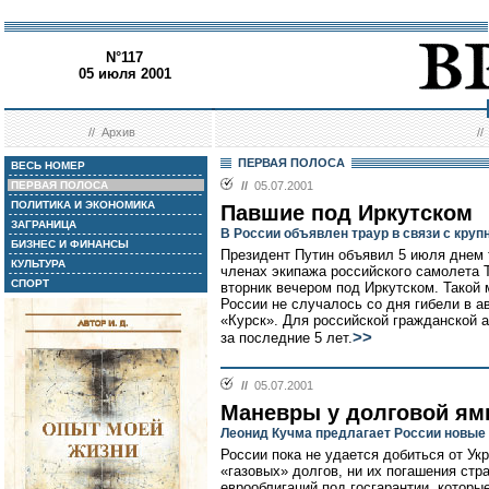
N°117
05 июля 2001
//
Архив
/
ПЕРВАЯ ПОЛОСА
ВЕСЬ НОМЕР
ПЕРВАЯ ПОЛОСА
//
05.07.2001
ПОЛИТИКА И ЭКОНОМИКА
Павшие под Иркутском
ЗАГРАНИЦА
В России объявлен траур в связи с кру
БИЗНЕС И ФИНАНСЫ
Президент Путин объявил 5 июля днем 
КУЛЬТУРА
членах экипажа российского самолета Т
СПОРТ
вторник вечером под Иркутском. Такой 
России не случалось со дня гибели в а
«Курск». Для российской гражданской а
>>
за последние 5 лет.
//
05.07.2001
Маневры у долговой я
Леонид Кучма предлагает России новые
России пока не удается добиться от У
«газовых» долгов, ни их погашения ст
еврооблигаций под госгарантии, которы