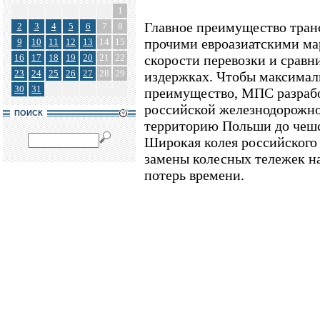
1
Главное преимущество тран
2
3
4
5
6
7
8
прочими евроазиатскими ма
9
10
11
12
13
14
15
16
17
18
19
20
21
22
скорости перевозки и сравн
23
24
25
26
27
28
29
издержках. Чтобы максималь
30
31
преимущество, МПС разрабо
российской железнодорожной
ПОИСК
территорию Польши до чешс
Широкая колея российского 
замены колесных тележек на
потерь времени.