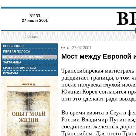
N°133
27 июля 2001
//
Архив
/
ВЕСЬ НОМЕР
//
27.07.2001
ПЕРВАЯ ПОЛОСА
Мост между Европой 
ПОЛИТИКА И ЭКОНОМИКА
ЗАГРАНИЦА
БИЗНЕС И ФИНАНСЫ
Транссибирская магистраль 
КУЛЬТУРА
раздвигает границы, в том 
после полувека глухой изол
Южная Корея согласятся при
они это сделают ради выход
Во время визита в Сеул в фе
России Владимир Путин вы
соединения железных дорог
Транссибом. Для этого Тран