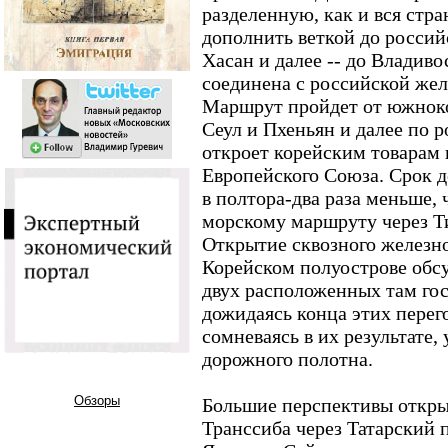
разделенную, как и вся стра
дополнить веткой до россий
Хасан и далее -- до Владивос
соединена с российской же
Маршрут пройдет от южноко
Сеул и Пхеньян и далее по 
откроет корейским товарам 
Европейского Союза. Срок д
в полтора-два раза меньше,
морскому маршруту через Т
Открытие сквозного железн
Корейском полуострове обс
двух расположенных там гос
дожидаясь конца этих перего
сомневаясь в их результате,
дорожного полотна.
Обзоры
Большие перспективы откры
Транссиба через Татарский 