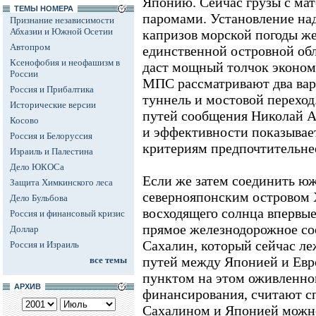
Японию. Сейчас грузы с мат
ТЕМЫ НОМЕРА
паромами. Установление над
Признание независимости
Абхазии и Южной Осетии
капризов морской погоды ж
Автопром
единственной островной обл
Ксенофобия и неофашизм в
даст мощный толчок эконом
России
МПС рассматривают два вар
Россия и Прибалтика
туннель и мостовой переход
Исторические версии
путей сообщения Николай А
Косово
и эффективности показывает
Россия и Белоруссия
критериям предпочтительне
Израиль и Палестина
Дело ЮКОСа
Если же затем соединить ю
Защита Химкинского леса
севернояпонским островом 
Дело Бульбова
восходящего солнца впервые
Россия и финансовый кризис
прямое железнодорожное с
Доллар
Сахалин, который сейчас ле
Россия и Израиль
путей между Японией и Евр
все темы
пунктом на этом оживленно
АРХИВ
финансирования, считают с
Сахалином и Японией можно 