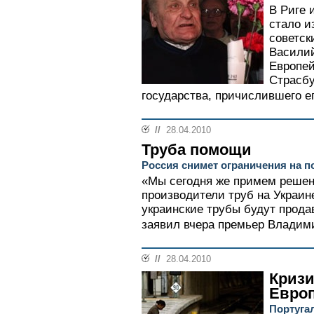
В Риге 
стало и
советск
Василий
Европей
Страсбу
государства, причислившего ег
//
28.04.2010
Труба помощи
Россия снимет ограничения на п
«Мы сегодня же примем решен
производители труб на Украине
украинские трубы будут продав
заявил вчера премьер Владими
//
28.04.2010
Кризи
Евро
Португа