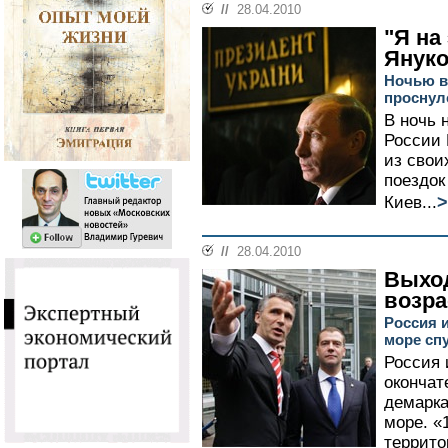
//
28.04.2010
"Я на
Януко
Ночью в
проснул
В ночь 
России
из сво
поездок
>
Киев...
//
28.04.2010
Выход
возра
Россия 
море спу
Россия 
окончат
демарка
море. «
террито