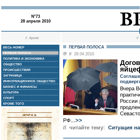
N°73
28 апреля 2010
//
Архив
/
ПЕРВАЯ ПОЛОСА
ВЕСЬ НОМЕР
ПЕРВАЯ ПОЛОСА
//
28.04.2010
ПОЛИТИКА И ЭКОНОМИКА
Дого
ОБЩЕСТВО
яйце
ПРОИСШЕСТВИЯ
Соглаше
ЗАГРАНИЦА
подверг
ИНФОРМАЦИОННОЕ ОБЩЕСТВО
БИЗНЕС И ФИНАНСЫ
Вчера В
КУЛЬТУРА
практич
СПОРТ
России 
КРОМЕ ТОГО
продлен
Севасто
>>
РФ...
// читайте тему:
Ситуация на