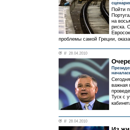
сценари
Пойти п
Португа
на вось
риска. 
Евросою
проблемы самой Греции, оказа
//
28.04.2010
Очере
Президе
началас
Сегодня
важная 
проведе
Туск с 
кабинета
//
28.04.2010
Из ж