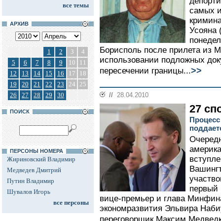
депорти
все темы
самых и
кримина
АРХИВ
Усояна 
понедел
Борисполь после прилета из М
1
2
3
4
использовании подложных док
5
6
7
8
9
10
11
>>
пересечении границы...
12
13
14
15
16
17
18
19
20
21
22
23
24
25
26
27
28
29
30
//
28.04.2010
27 сп
ПОИСК
Процесс
поддает
Очередн
америка
ПЕРСОНЫ НОМЕРА
вступле
Жириновский Владимир
Вашингт
Медведев Дмитрий
участво
Путин Владимир
первый 
Шувалов Игорь
вице-премьер и глава Минфин
все персоны
экономразвития Эльвира Наби
переговорщик Максим Медведко