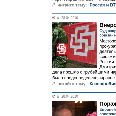
// читайте тему:
Россия и В
//
28.04.2010
Внер
Суд зап
союза» 
Мосгорс
прокура
деятель
союз» и
России.
Дмитри
дела прошло с грубейшими на
было предопределено заранее.
// читайте тему:
Ксенофобия
//
28.04.2010
Пора
Европей
советско