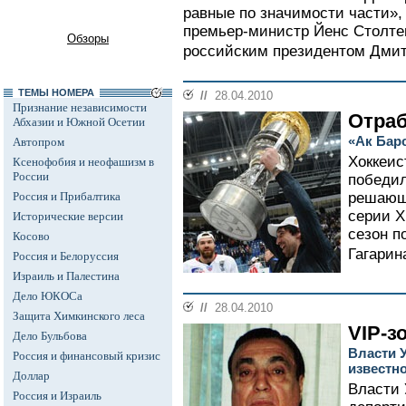
равные по значимости части»,
премьер-министр Йенс Столтен
Обзоры
российским президентом Дмит
ТЕМЫ НОМЕРА
//
28.04.2010
Признание независимости
Отраб
Абхазии и Южной Осетии
«Ак Барс
Автопром
Хоккеис
Ксенофобия и неофашизм в
России
победил
Россия и Прибалтика
решающ
серии Х
Исторические версии
сезон п
Косово
Гагарина
Россия и Белоруссия
Израиль и Палестина
Дело ЮКОСа
//
28.04.2010
Защита Химкинского леса
VIP-з
Дело Бульбова
Власти 
Россия и финансовый кризис
известн
Доллар
Власти 
Россия и Израиль