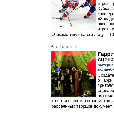
В розыг
Кубка Г
конфере
«Западе
окончан
играть 
«Локомотиву» на его льду -- 1:6
//
06.04.2010
Гарри
сцен
Материа
волшебн
Создате
о Гарри
зрителя
сценари
поттери
кто-то из кинематографистов 
рассеянных творцов документ п