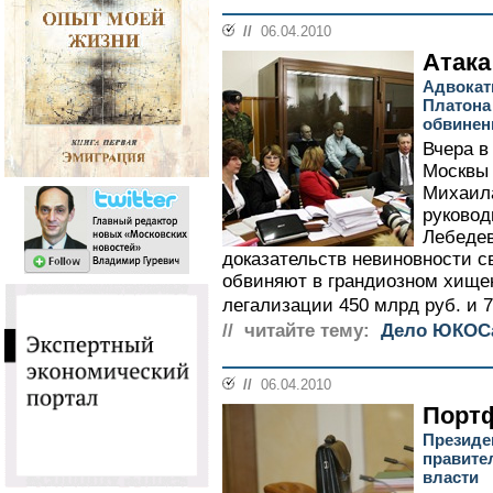
//
06.04.2010
Атак
Адвокат
Платона
обвинен
Вчера в
Москвы
Михаила
руково
Лебедев
доказательств невиновности с
обвиняют в грандиозном хище
легализации 450 млрд руб. и 7
// читайте тему:
Дело ЮКОС
//
06.04.2010
Портф
Президе
правите
власти