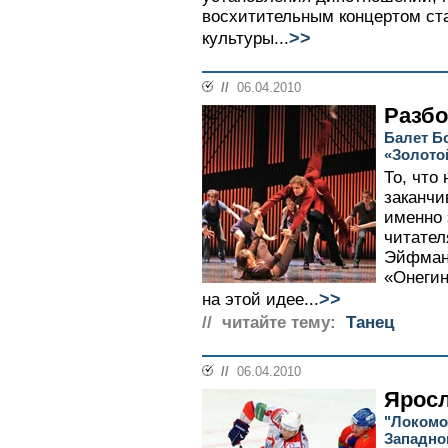
восхитительным концертом ст
>>
культуры...
//
06.04.2010
Разбо
Балет Б
«Золото
То, что
заканчи
именно 
читател
Эйфман,
«Онегин
>>
на этой идее...
// читайте тему:
Танец
//
06.04.2010
Яросл
"Локомо
Западно