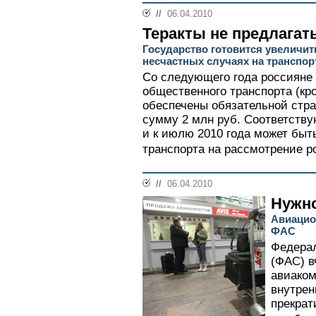
//
06.04.2010
Теракты не предлагат
Государство готовится увеличи
несчастных случаях на транспор
Со следующего года россияне 
общественного транспорта (кро
обеспечены обязательной стра
сумму 2 млн руб. Соответству
и к июлю 2010 года может быт
транспорта на рассмотрение ро
//
06.04.2010
Нужно
Авиацио
ФАС
Федера
(ФАС) в
авиако
внутрен
прекрат