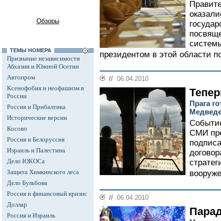
Правите
оказали
Обзоры
государ
посвяще
системы
ТЕМЫ НОМЕРА
президентом в этой области п
Признание независимости
Абхазии и Южной Осетии
Автопром
//
06.04.2010
Ксенофобия и неофашизм в
Тепер
России
Прага го
Россия и Прибалтика
Медведе
Исторические версии
Событие
Косово
СМИ пре
Россия и Белоруссия
подписа
Израиль и Палестина
договор
Дело ЮКОСа
стратег
Защита Химкинского леса
вооруже
Дело Бульбова
Россия и финансовый кризис
//
06.04.2010
Доллар
Пара
Россия и Израиль