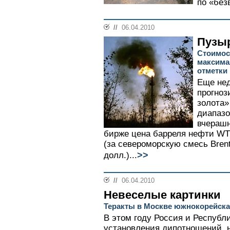
по «без
//
06.04.2010
Пузыр
Стоимос
максима
отметки
Еще нед
прогноз
золота»
диапазо
вчерашн
бирже цена барреля нефти WTI
(за североморскую смесь Brent
>>
долл.)...
//
06.04.2010
Невеселые картинки
Теракты в Москве южнокорейская
В этом году Россия и Республ
установления дипотношений, 