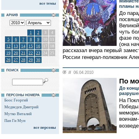
Министе
все темы
планы н
До пара
АРХИВ
посвяще
Великой
чуть бо
1
2
3
4
фазе по
5
6
7
8
9
10
11
(она на
12
13
14
15
16
17
18
рассказал вчера первый заме
19
20
21
22
23
24
25
России генерал-полковник Але
26
27
28
29
30
ПОИСК
//
06.04.2010
По м
До конц
разруше
ПЕРСОНЫ НОМЕРА
На Покл
Боос Георгий
Победы,
Медведев Дмитрий
мемориа
Мутко Виталий
воинам-
Пан Ги Мун
возведе
все персоны