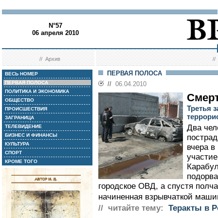
N°57
06 апреля 2010
//
Архив
/
ПЕРВАЯ ПОЛОСА
ВЕСЬ НОМЕР
ПЕРВАЯ ПОЛОСА
//
06.04.2010
ПОЛИТИКА И ЭКОНОМИКА
Смерт
ОБЩЕСТВО
Третья 
ПРОИСШЕСТВИЯ
террори
ЗАГРАНИЦА
Два чел
ТЕЛЕВИДЕНИЕ
БИЗНЕС И ФИНАНСЫ
пострад
КУЛЬТУРА
вчера в
СПОРТ
участие
КРОМЕ ТОГО
Карабул
подорва
городское ОВД, а спустя полча
начиненная взрывчаткой машин
// читайте тему:
Теракты в Р