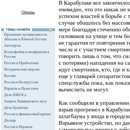
В Карабулаке все закончилос
очевидно, что это никак не
Обзоры
успехом властей в борьбе с
случае обошлось без массов
мере благодаря стечению об
ТЕМЫ НОМЕРА
Признание независимости
силовиков на улице и тем бо
Абхазии и Южной Осетии
не гарантия от повторения т
Автопром
числе и с участием смертни
Ксенофобия и неофашизм в
говорить лишь о том, что си
России
с потерями) нападения на с
Россия и Прибалтика
идут смертники, кто, где и к
Исторические версии
еще у главарей сепаратистов
Косово
спецслужбы пока, как пока
Россия и Белоруссия
Израиль и Палестина
вычислить не могут.
Дело ЮКОСа
Защита Химкинского леса
Как сообщили в управлении
Дело Бульбова
взрыв прогремел в Карабулак
Россия и финансовый кризис
шлагбаума у входа в городск
Доллар
Взрывное устройство, по да
Россия и Израиль
самоподрыва» привел в дейс