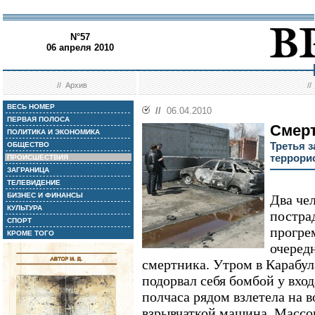
N°57
06 апреля 2010
//
Архив
/
ВЕСЬ НОМЕР
//
06.04.2010
ПЕРВАЯ ПОЛОСА
Смерт
ПОЛИТИКА И ЭКОНОМИКА
Третья 
ОБЩЕСТВО
террори
ПРОИСШЕСТВИЯ
ЗАГРАНИЦА
ТЕЛЕВИДЕНИЕ
БИЗНЕС И ФИНАНСЫ
Два чел
КУЛЬТУРА
пострад
СПОРТ
прогре
КРОМЕ ТОГО
очередн
смертника. Утром в Карабу
подорвал себя бомбой у вход
полчаса рядом взлетела на 
взрывчаткой машина. Массо