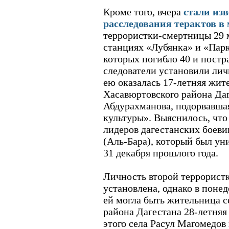
Кроме того, вчера
стали из
расследования терактов в
террористки-смертницы 29 
станциях «Лубянка» и «Парк
которых погибло 40 и постра
следователи установили лич
ею оказалась 17-летняя жит
Хасавюртовского района Да
Абдурахманова, подорвавшая
культуры». Выяснилось, что
лидеров дагестанских боев
(Аль-Бара), который был ун
31 декабря прошлого года.
Личность второй террорист
установлена, однако в понед
ей могла быть жительница с
района Дагестана 28-летня
этого села Расул Магомедов