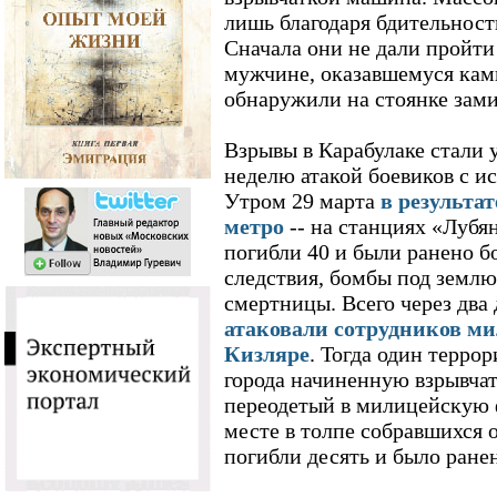
лишь благодаря бдительнос
Сначала они не дали пройт
мужчине, оказавшемуся ками
обнаружили на стоянке зам
Взрывы в Карабулаке стали 
неделю атакой боевиков с и
Утром 29 марта
в результа
метро
-- на станциях «Лубян
погибли 40 и были ранено б
следствия, бомбы под земл
смертницы. Всего через два 
атаковали сотрудников ми
Кизляре
. Тогда один террор
города начиненную взрывчат
переодетый в милицейскую ф
месте в толпе собравшихся 
погибли десять и было ранен