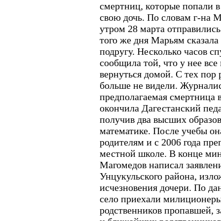
смертниц, которые попали в
свою дочь. По словам г-на М
утром 28 марта отправились
того же дня Марьям сказала 
подругу. Несколько часов сп
сообщила той, что у нее все
вернуться домой. С тех по
больше не видели. Журнали
предполагаемая смертница в
окончила Дагестанский педа
получив два высших образов
математике. После учебы он
родителям и с 2006 года пр
местной школе. В конце ми
Магомедов написал заявлени
Унцукульского района, изло
исчезновения дочери. По да
село приехали милиционеры
родственников пропавшей, з