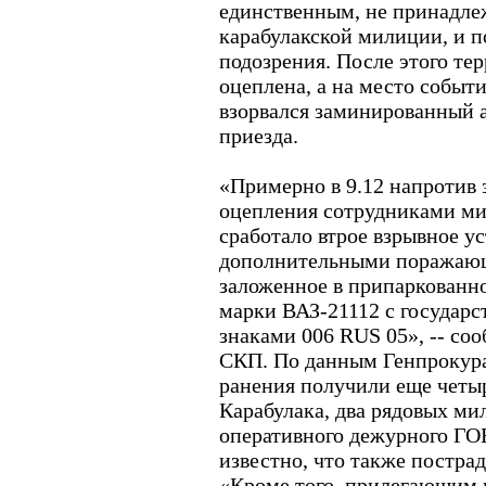
единственным, не принадл
карабулакской милиции, и п
подозрения. После этого те
оцеплена, а на место событ
взорвался заминированный 
приезда.
«Примерно в 9.12 напротив
оцепления сотрудниками м
сработало втрое взрывное у
дополнительными поражаю
заложенное в припаркованно
марки ВАЗ-21112 с государ
знаками 006 RUS 05», -- со
СКП. По данным Генпрокурат
ранения получили еще четыре
Карабулака, два рядовых м
оперативного дежурного ГО
известно, что также постра
«Кроме того, прилегающим 