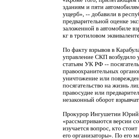
зданиям и пяти автомобиля
ущерб», -- добавили в респ
предварительной оценке эк
заложенной в автомобиле вз
кг в тротиловом эквиваленте
По факту взрывов в Карабул
управление СКП возбудило у
статьям УК РФ -- посягател
правоохранительных органо
уничтожение или поврежде
посягательство на жизнь л
правосудие или предварител
незаконный оборот взрывчат
Прокурор Ингушетии Юрий Т
«рассматриваются версии с
изучается вопрос, кто стоит 
его организаторы». По его 