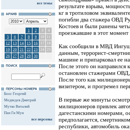
все темы
результате взрыва, мощность
кг в тротиловом эквивалент
АРХИВ
погибли два стажера ОВД Р
Костоев и были ранены чет
1
2
3
4
проезжавшие в этот момент 
5
6
7
8
9
10
11
12
13
14
15
16
17
18
Как сообщили в МВД Ингуш
19
20
21
22
23
24
25
данным, террорист-смертни
26
27
28
29
30
машине и припарковал ее на
После этого он направился к
ПОИСК
остановлен стажерами ОВД,
После того как милиционеры
визитером, и прогремел пер
ПЕРСОНЫ НОМЕРА
Боос Георгий
В первые же минуты осмотр
Медведев Дмитрий
милиционеров привлек авто
Мутко Виталий
дагестанскими номерами, о
Пан Ги Мун
предполагается, смертнико
все персоны
республики, автомобиль ока