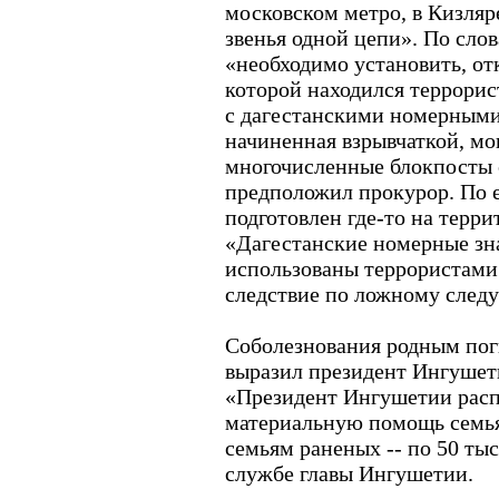
московском метро, в Кизляре
звенья одной цепи». По слов
«необходимо установить, от
которой находился террори
с дагестанскими номерными 
начиненная взрывчаткой, мо
многочисленные блокпосты с
предположил прокурор. По 
подготовлен где-то на терр
«Дагестанские номерные зна
использованы террористами 
следствие по ложному следу»
Соболезнования родным пог
выразил президент Ингушет
«Президент Ингушетии расп
материальную помощь семья
семьям раненых -- по 50 тыс.
службе главы Ингушетии.