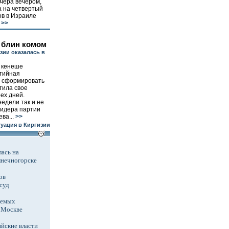
вчера вечером,
а на четвертый
в в Израиле
>>
 блин комом
зии оказалась в
у кенеше
ртийная
ц сформировать
тила свое
ех дней.
едели так и не
лидера партии
ва...
>>
уация в Киргизии
ась на
лнечногорске
ов
суд
аемых
в Москве
йские власти