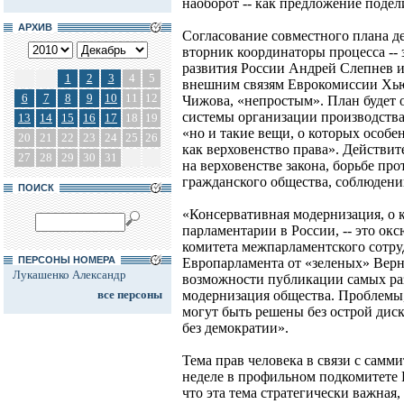
наоборот -- как предложение подел
АРХИВ
Согласование совместного плана де
вторник координаторы процесса --
развития России Андрей Слепнев и
1
2
3
4
5
внешним связям Еврокомиссии Хью
6
7
8
9
10
11
12
Чижова, «непростым». План будет 
системы организации производства
13
14
15
16
17
18
19
«но и такие вещи, о которых особе
20
21
22
23
24
25
26
как верховенство права». Действит
27
28
29
30
31
на верховенстве закона, борьбе п
гражданского общества, соблюдени
ПОИСК
«Консервативная модернизация, о 
парламентарии в России, -- это окс
комитета межпарламентского сотру
ПЕРСОНЫ НОМЕРА
Европарламента от «зеленых» Верн
Лукашенко Александр
возможности публикации самых ра
все персоны
модернизация общества. Проблемы,
могут быть решены без острой дис
без демократии».
Тема прав человека в связи с сам
неделе в профильном подкомитете 
что эта тема стратегически важная,