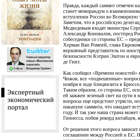
Правда, каждый саммит отмечен как
станет меморандум о взаимопоним
вступлении России во Всемирную 
Заметим, что в российскую делега
Медведевым входят министры Серг
Александр Коновалов, постпред Р
собеседники со стороны ЕС -- пред
Херман Ван Ромпей, глава Евроком
верховный представитель по инос
безопасности Кэтрин Эштон и евро
де Гюхт.
Как сообщил «Времени новостей» 
Чижов, все «подвешенные» вопрос
ноября в ходе блицвизита в Брюсс
Таким образом, со стороны ЕС, осн
ей зажжен зеленый свет на пути в 
вопросы еще предстоит утрясти, но
накануне саммита, что ожидает вс
году. И так уже наша страна может
Гиннесса, побив рекорд китайцев, 
От решения этого вопроса зависит 
соглашении между Россией и ЕС. Не