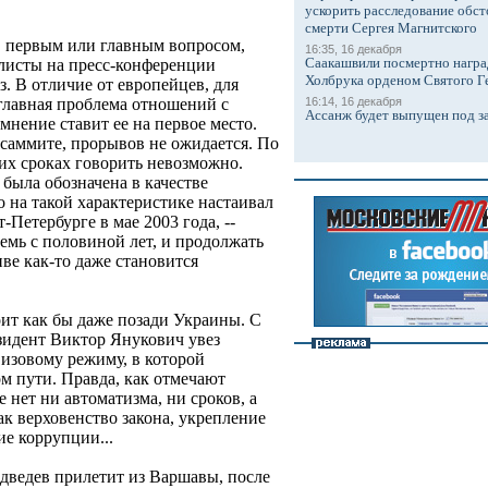
ускорить расследование обст
смерти Сергея Магнитского
, первым или главным вопросом,
16:35, 16 декабря
Саакашвили посмертно награ
листы на пресс-конференции
Холбрука орденом Святого Г
з. В отличие от европейцев, для
16:14, 16 декабря
главная проблема отношений с
Ассанж будет выпущен под з
мнение ставит ее на первое место.
а саммите, прорывов не ожидается. По
их сроках говорить невозможно.
была обозначена в качестве
 на такой характеристике настаивал
-Петербурге в мае 2003 года, --
семь с половиной лет, и продолжать
ве как-то даже становится
оит как бы даже позади Украины. С
зидент Виктор Янукович увез
изовому режиму, в которой
м пути. Правда, как отмечают
 нет ни автоматизма, ни сроков, а
ак верховенство закона, укрепление
е коррупции...
дведев прилетит из Варшавы, после