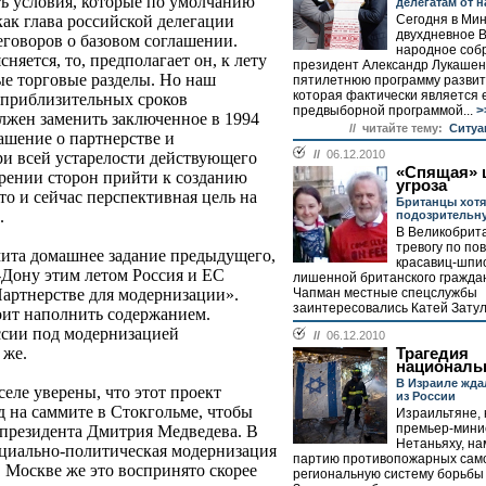
ь условия, которые по умолчанию
делегатам от 
Сегодня в Мин
ак глава российской делегации
двухдневное 
еговоров о базовом соглашении.
народное соб
яется, то, предполагает он, к лету
президент Александр Лукашен
ые торговые разделы. Но наш
пятилетнюю программу развит
которая фактически является 
е приблизительных сроков
предвыборной программой...
>
лжен заменить заключенное в 1994
// читайте тему:
Ситуа
ашение о партнерстве и
//
06.12.2010
ри всей устарелости действующего
«Спящая» 
ерении сторон прийти к созданию
угроза
о и сейчас перспективная цель на
Британцы хотя
.
подозрительн
В Великобрит
тревогу по по
мита домашнее задание предыдущего,
красавиц-шпио
-Дону этим летом Россия и ЕС
лишенной британского гражда
Чапман местные спецслужбы
Партнерстве для модернизации».
заинтересовались Катей Затул
ит наполнить содержанием.
оссии под модернизацией
//
06.12.2010
 же.
Трагедия
националь
В Израиле жда
еле уверены, что этот проект
из России
 на саммите в Стокгольме, чтобы
Израильтяне, 
премьер-мини
президента Дмитрия Медведева. В
Нетаньяху, на
оциально-политическая модернизация
партию противопожарных само
 Москве же это воспринято скорее
региональную систему борьбы