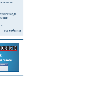
оятельств
дил Ричарда
еоргия
алог
все события