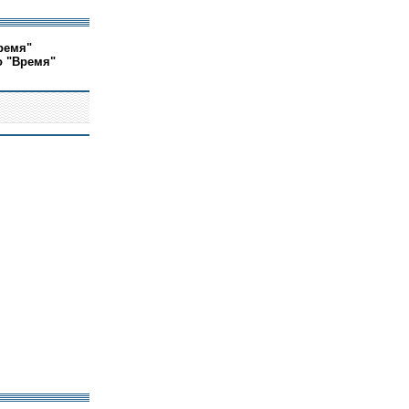
ремя"
о "Время"