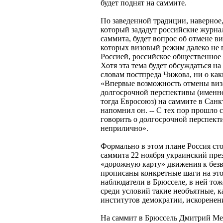
будет поднят на саммите.
По заведенной традиции, наверное
который зададут российские журна
саммита, будет вопрос об отмене ви
которых визовый режим далеко не 
Россией, российское общественное 
Хотя эта тема будет обсуждаться н
словам постпреда Чижова, ни о как
«Впервые возможность отмены виз 
долгосрочной перспективы (именно
тогда Евросоюз) на саммите в Санкт
напомнил он. -- С тех пор прошло 
говорить о долгосрочной перспекти
неприлично».
Формально в этом плане Россия ст
саммита 22 ноября украинский пре
«дорожную карту» движения к безв
прописаны конкретные шаги на это
наблюдатели в Брюсселе, в ней тоже
среди условий такие необъятные, к
институтов демократии, искоренени
На саммит в Брюссель Дмитрий Ме