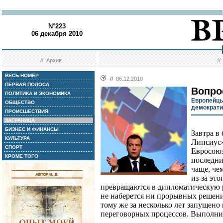
N°223
06 декабря 2010
//
Архив
/
ВЕСЬ НОМЕР
//
06.12.2010
ПЕРВАЯ ПОЛОСА
Вопро
ПОЛИТИКА И ЭКОНОМИКА
Европейцы
ОБЩЕСТВО
демократи
ПРОИСШЕСТВИЯ
ЗАГРАНИЦА
БИЗНЕС И ФИНАНСЫ
Завтра в
КУЛЬТУРА
Липсиус»
СПОРТ
Евросоюз
КРОМЕ ТОГО
последни
чаще, че
из-за эт
превращаются в дипломатическую р
не наберется ни прорывных решени
тому же за несколько лет запущено
переговорных процессов. Выполни