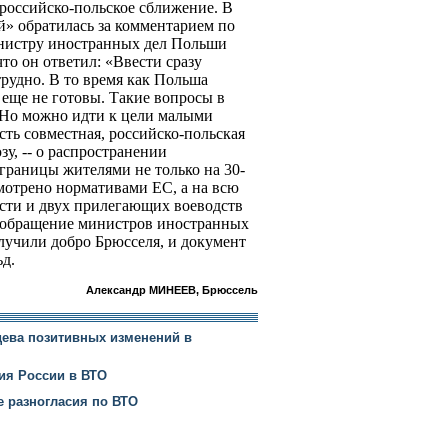
 российско-польское сближение. В
ей» обратилась за комментарием по
нистру иностранных дел Польши
то он ответил: «Ввести сразу
рудно. В то время как Польша
 еще не готовы. Такие вопросы в
 Но можно идти к цели малыми
сть совместная, российско-польская
у, -- о распространении
границы жителями не только на 30-
смотрено нормативами ЕС, а на всю
сти и двух прилегающих воеводств
 обращение министров иностранных
лучили добро Брюсселя, и документ
ьд.
Александр МИНЕЕВ, Брюссель
дева позитивных изменений в
ия России в ВТО
 разногласия по ВТО