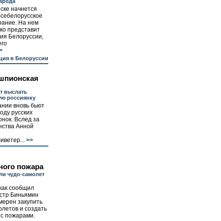
народа
ске начнется
Всебелорусское
рание. На нем
ко представит
ия Белоруссии,
его
>
ция в Белоруссии
шпионская
т выслать
ую россиянку
ании вновь бьют
воду русских
нок. Вслед за
нства Анной
иветер...
>>
ного пожара
ли чудо-самолет
как сообщил
стр Биньямин
мерен закупить
летов и создать
 с пожарами.