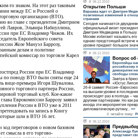
//
06.12.2010
им-то знаком. На этот раз таковым
Открытие Польши
ании между ЕС и Россией о
Варшава ждет от Дмитрия Медв
позитивных изменений в отно
торговую организацию (ВТО).
странами
цию во главе с президентом Дмитрием
Сегодня начинается двухднев
ей Лавров, Эльвира Набиуллина,
официальный визит президент
Дмитрия Медведева в Польшу.
оссии при ЕС Владимир Чижов. Их
Москве избегают называть ег
седатель Европейского совета
однако предстоящей встрече 
иссии Жозе Мануэл Баррозу,
уровне придают большое значе
транным делам и политике
//
06.12.2010
пейский комиссар по торговле Карел
Вопрос об 
Европейцы на
российскому п
демократия не
постпред России при ЕС Владимир
свободы слов
ы по поводу ВТО были сняты еще 24
Завтра в брюс
ель вице-премьера Игоря Шувалова.
«Юстус Липси
26-й саммит Россия--Евросоюз.
овного торгового партнера России,
на высшем уровне в последни
мировой торговый клуб. Кое-какие
происходят раз в полгода -- ча
 глава Еврокомиссии Баррозу заявил
другими партнерами. Но как ра
иногда эти мероприятия прев
тупления России в ВТО уже в 2011
дипломатическую рутину...
>>
 претендовать на запись в Книгу
// читайте тему:
Р
которые шли в ВТО 16 лет.
//
06.12.2010
Предвыбор
и ход переговоров о новом базовом
Александр Лу
т смысла в его торгово-
представит св