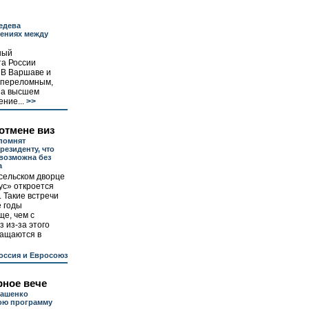
едева
шениях между
ный
а России
 В Варшаве и
о переломным,
на высшем
ние...
>>
отмене виз
помнят
резиденту, что
возможна без
а
сельском дворце
ус» откроется
 Такие встречи
е годы
ще, чем с
з из-за этого
ращаются в
оссия и Евросоюз
ное вече
кашенко
ою программу