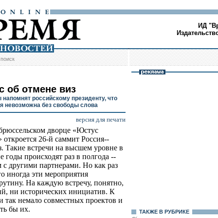
ИД "В
Издательств
/
поиск
с об отмене виз
 напомнят российскому президенту, что
я невозможна без свободы слова
версия для печати
 брюссельском дворце «Юстус
 откроется 26-й саммит Россия--
. Такие встречи на высшем уровне в
е годы происходят раз в полгода --
м с другими партнерами. Но как раз
ого иногда эти мероприятия
утину. На каждую встречу, понятно,
й, ни исторических инициатив. К
 и так немало совместных проектов и
ть бы их.
ТАКЖЕ В РУБРИКЕ