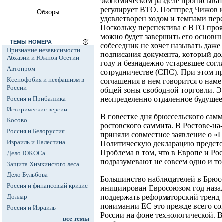
экономическом разделе прописыват
регулирует ВТО. Постпред Чижов к
Обзоры
удовлетворен ходом и темпами пер
Поскольку перспектива с ВТО проясн
можно будет завершить его основн
ТЕМЫ НОМЕРА
собеседник не хочет называть даж
Признание независимости
подписания документа, который до
Абхазии и Южной Осетии
году и безнадежно устаревшее согл
Автопром
сотрудничестве (СПС). При этом п
Ксенофобия и неофашизм в
соглашения в нем говорится о нам
России
общей зоны свободной торговли. Эт
Россия и Прибалтика
неопределенно отдаленное будущее
Исторические версии
В повестке дня брюссельского сам
Косово
ростовского саммита. В Ростове-на
Россия и Белоруссия
приняли совместное заявление о «
Израиль и Палестина
Политическую декларацию предсто
Проблема в том, что в Европе и Р
Дело ЮКОСа
подразумевают не совсем одно и то
Защита Химкинского леса
Дело Бульбова
Большинство наблюдателей в Брюсс
Россия и финансовый кризис
инициирован Евросоюзом год назад
Доллар
поддержать реформаторский тренд 
понимании ЕС это прежде всего с
Россия и Израиль
России на фоне технологической. В
все темы