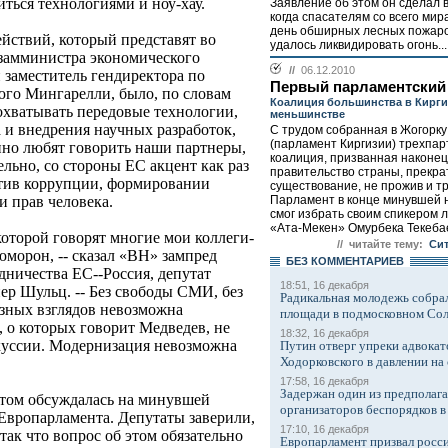
иться технологиями и ноу-хау.
Заявление об этом он сделал 
когда спасателям со всего мир
день обширных лесных пожаро
йствий, который представят во
удалось ликвидировать огонь...
 замминистра экономического
//
06.12.2010
 заместитель гендиректора по
Первый парламентский
го Мингарелли, было, по словам
Коалиция большинства в Кирги
охватывать передовые технологии,
меньшинстве
 и внедрения научных разработок,
С трудом собранная в Жогорк
(парламент Киргизии) трехпа
нно любят говорить наши партнеры,
коалиция, призванная наконе
ельно, со стороны ЕС акцент как раз
правительство страны, прекра
ротив коррупции, формировании
существование, не прожив и тр
Парламент в конце минувшей н
и прав человека.
смог избрать своим спикером 
«Ата-Мекен» Омурбека Текебае
которой говорят многие мои коллеги-
// читайте тему:
Cит
юморон, -- сказал «ВН» зампред
БЕЗ КОМMЕНТАРИЕВ
дничества ЕС--Россия, депутат
18:51, 16 декабря
ер Шульц. -- Без свободы СМИ, без
Радикальная молодежь собрал
зных взглядов невозможна
площади в подмосковном Со
 о которых говорит Медведев, не
18:32, 16 декабря
куссии. Модернизация невозможна
Путин отверг упреки адвокат
Ходорковского в давлении на 
17:58, 16 декабря
Задержан один из предполаг
митом обсуждалась на минувшей
организаторов беспорядков 
Европарламента. Депутаты заверили,
17:10, 16 декабря
 так что вопрос об этом обязательно
Европарламент призвал росси