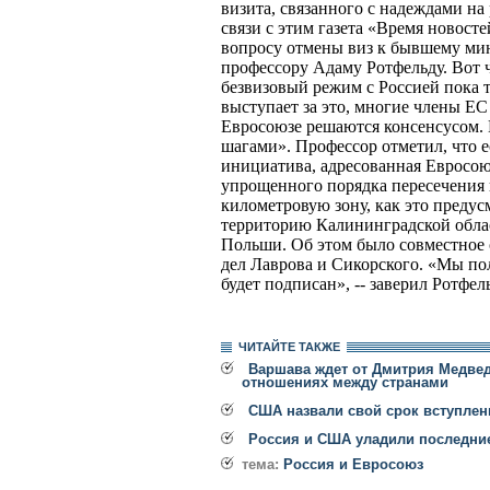
визита, связанного с надеждами на
связи с этим газета «Время новост
вопросу отмены виз к бывшему ми
профессору Адаму Ротфельду. Вот ч
безвизовый режим с Россией пока т
выступает за это, многие члены ЕС
Евросоюзе решаются консенсусом.
шагами». Профессор отметил, что е
инициатива, адресованная Евросоюз
упрощенного порядка пересечения 
километровую зону, как это преду
территорию Калининградской обла
Польши. Об этом было совместное
дел Лаврова и Сикорского. «Мы по
будет подписан», -- заверил Ротфел
ЧИТАЙТЕ ТАКЖЕ
Варшава ждет от Дмитрия Медве
отношениях между странами
США назвали свой срок вступлен
Россия и США уладили последние
тема:
Россия и Евросоюз