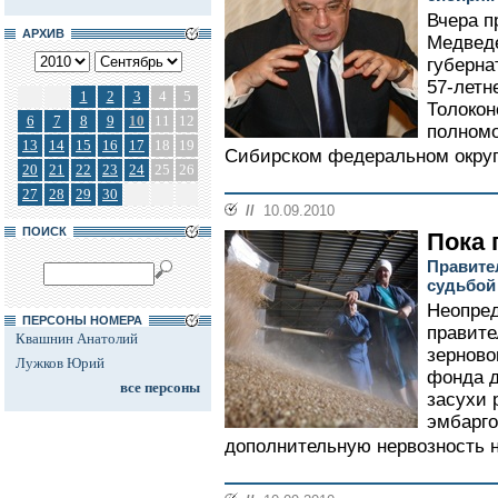
Вчера п
АРХИВ
Медвед
губерна
57-летн
1
2
3
4
5
Толокон
6
7
8
9
10
11
12
полном
13
14
15
16
17
18
19
Сибирском федеральном округе
20
21
22
23
24
25
26
27
28
29
30
//
10.09.2010
ПОИСК
Пока 
Правите
судьбой
Неопред
ПЕРСОНЫ НОМЕРА
правите
Квашнин Анатолий
зерново
Лужков Юрий
фонда 
все персоны
засухи 
эмбарго
дополнительную нервозность н