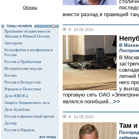
столичн
последс
Обзоры
внести разлад в правящий тан
ТЕМЫ НОМЕРА
//
10.09.2010
Признание независимости
Абхазии и Южной Осетии
Непуб
Автопром
В Москв
Ксенофобия и неофашизм в
Леспром
России
В Москв
Россия и Прибалтика
застрел
Исторические версии
совладе
Косово
летний 
него пр
Россия и Белоруссия
у выход
Израиль и Палестина
торговую сеть ОАО «Электрони
Дело ЮКОСа
>>
являлся погибший...
Защита Химкинского леса
Дело Бульбова
Россия и финансовый кризис
//
10.09.2010
Доллар
Там и
Россия и Израиль
Полпред
все темы
сибиряк