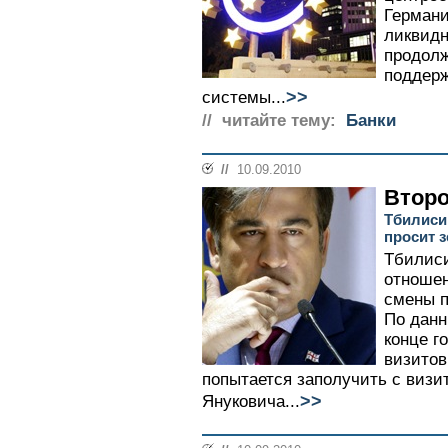
Германи
ликвидн
продолж
поддерж
>>
системы...
// читайте тему:
Банки
//
10.09.2010
Второ
Тбилиси
просит з
Тбилиси
отношен
смены п
По данн
конце г
визитов
попытается заполучить с визи
>>
Януковича...