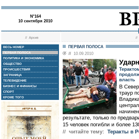
N°164
10 сентября 2010
//
Архив
/
ПЕРВАЯ ПОЛОСА
ВЕСЬ НОМЕР
ПЕРВАЯ ПОЛОСА
//
10.09.2010
ПОЛИТИКА И ЭКОНОМИКА
Ударн
ОБЩЕСТВО
Теракто
ПРОИСШЕСТВИЯ
продолж
ЗАГРАНИЦА
власть
ТЕЛЕВИДЕНИЕ
В Север
БИЗНЕС И ФИНАНСЫ
СПОРТ
траур п
КРОМЕ ТОГО
Владика
централ
начинен
результате, только по предва
15 человек погибли и более 13
// читайте тему:
Теракты в Р