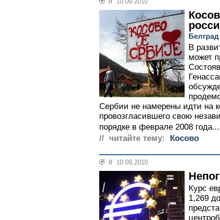
//
10.09.2010
Косов
росс
Белград
В разви
может п
Состояв
Генасс
обсужде
продемо
Сербии не намерены идти на к
провозгласившего свою незав
порядке в феврале 2008 года...
// читайте тему:
Косово
//
10.09.2010
Непо
Курс ев
1,269 д
предста
центроб