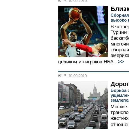
//
10.09.2010
Близк
Сборная
высоко 
В четве
Турции 
баскетб
многоч
сборная
америка
>>
целиком из игроков НБА...
//
10.09.2010
Дорог
Борьба 
ущемлен
землепо
Москве 
транспо
жестких
отношен