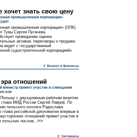
е хочет знать свою цену
енная промышленная корпорация»
аудит
нная промышленная корпорация» (ОПК)
от Тувы Сергея Пугачева
йствует проведению оценки
тельных активов, переговоры о продаже
на ведет с государственной
нной судостроительной корпорацией»
>
//
Бизнес и финансы
 эра отношений
й министр примет участие в совещании
послов
 Польшу с двухдневным рабочим визитом
 глава МИД России Сергей Лавров. По
ию польского коллеги Радослава
о глава российской дипломатии впервые в
двусторонних отношений примет участие в
>>
 польских послов...
//
Заграница