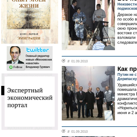
Неизвестн
подмоско
Дерзкое н
по особо 
совершили
окно прон
востоке с
взломали 
следовате
//
01.09.2010
Как п
Путин не 
Дерипаску
Удавшийся
помешала 
министра 
драматиче
конфликто
«Норильск
июня и 2 а
//
01.09.2010