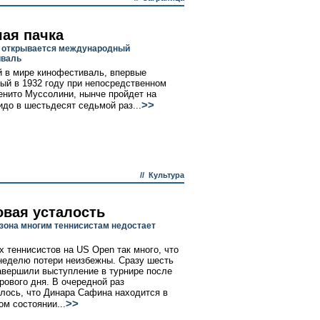
ая пачка
 открывается международный
иваль
 в мире кинофестиваль, впервые
ый в 1932 году при непосредственном
енито Муссолини, нынче пройдет на
>>
идо в шестьдесят седьмой раз...
//
Культура
овая усталость
езона многим теннисистам недостает
х теннисистов на US Open так много, что
неделю потери неизбежны. Сразу шесть
авершили выступление в турнире после
грового дня. В очередной раз
лось, что Динара Сафина находится в
>>
ом состоянии...