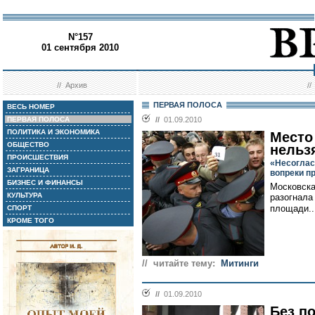
N°157
01 сентября 2010
//
Архив
/
ПЕРВАЯ ПОЛОСА
ВЕСЬ НОМЕР
ПЕРВАЯ ПОЛОСА
//
01.09.2010
ПОЛИТИКА И ЭКОНОМИКА
Место
ОБЩЕСТВО
нельз
ПРОИСШЕСТВИЯ
«Несогла
ЗАГРАНИЦА
вопреки п
БИЗНЕС И ФИНАНСЫ
Московска
КУЛЬТУРА
разогнала
площади..
СПОРТ
КРОМЕ ТОГО
// читайте тему:
Митинги
//
01.09.2010
Без п