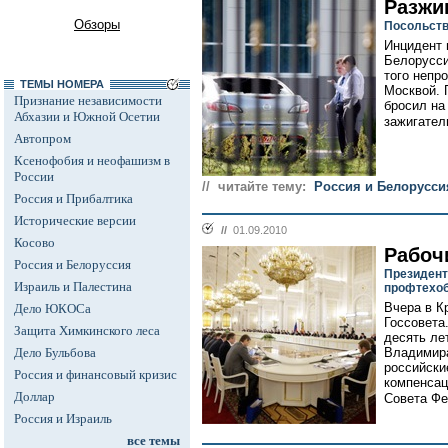
Разжи
Обзоры
Посольств
Инцидент 
Белорусси
того непр
ТЕМЫ НОМЕРА
Москвой. 
Признание независимости
бросил на
Абхазии и Южной Осетии
зажигател
Автопром
Ксенофобия и неофашизм в
России
// читайте тему:
Россия и Белорусси
Россия и Прибалтика
Исторические версии
//
01.09.2010
Косово
Рабоч
Россия и Белоруссия
Президент
Израиль и Палестина
профтехоб
Вчера в К
Дело ЮКОСа
Госсовета
Защита Химкинского леса
десять лет
Дело Бульбова
Владимира
российски
Россия и финансовый кризис
компенсац
Доллар
Совета Фе
Россия и Израиль
все темы