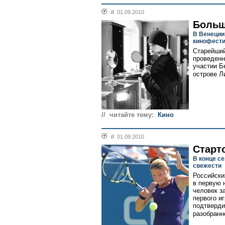
//
01.09.2010
Больш
В Венеции
кинофест
Старейший
проведенн
участии Б
острове Л
// читайте тему:
Кино
//
01.09.2010
Старт
В конце с
свежести
Российски
в первую 
человек з
первого и
подтверди
разобранн