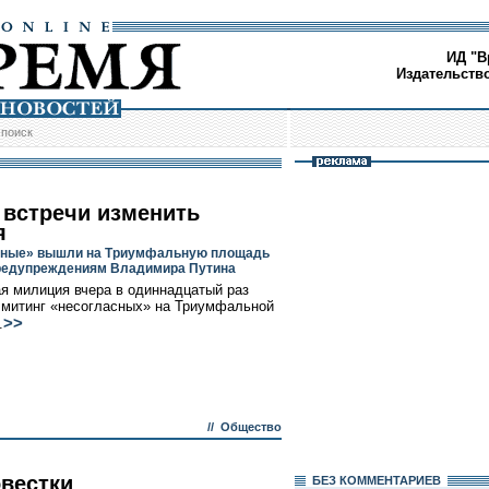
ИД "В
Издательств
/
поиск
 встречи изменить
я
сные» вышли на Триумфальную площадь
редупреждениям Владимира Путина
я милиция вчера в одиннадцатый раз
 митинг «несогласных» на Триумфальной
>>
.
//
Общество
овестки
БЕЗ КОМMЕНТАРИЕВ