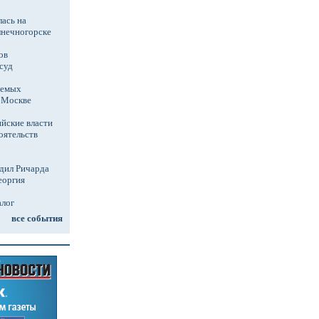
ась на
лнечногорске
ов
суд
аемых
в Москве
йские власти
оятельств
дил Ричарда
еоргия
алог
все события