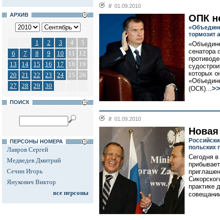
//
01.09.2010
АРХИВ
ОПК н
«Объедин
тормозит 
1
2
3
4
5
«Объедине
сенатора 
6
7
8
9
10
11
12
противоде
13
14
15
16
17
18
19
судострои
которых о
20
21
22
23
24
25
26
«Объедине
27
28
29
30
>
(ОСК)...
ПОИСК
//
01.09.2010
Новая
Российски
ПЕРСОНЫ НОМЕРА
польских 
Лавров Сергей
Сегодня в
Медведев Дмитрий
прибывает
Сечин Игорь
приглашен
Сикорског
Янукович Виктор
практике 
все персоны
совещании