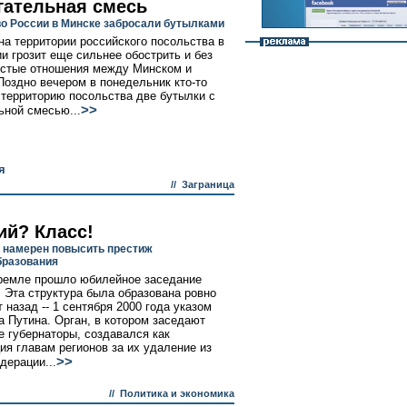
гательная смесь
о России в Минске забросали бутылками
на территории российского посольства в
и грозит еще сильнее обострить и без
остые отношения между Минском и
Поздно вечером в понедельник кто-то
 территорию посольства две бутылки с
>>
ьной смесью...
я
//
Заграница
ий? Класс!
 намерен повысить престиж
разования
ремле прошло юбилейное заседание
. Эта структура была образована ровно
 назад -- 1 сентября 2000 года указом
 Путина. Орган, в котором заседают
е губернаторы, создавался как
ия главам регионов за их удаление из
>>
дерации...
//
Политика и экономика