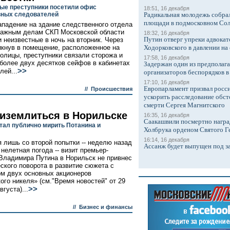
ые преступники посетили офис
18:51, 16 декабря
вных следователей
Радикальная молодежь собрал
площади в подмосковном Со
ападение на здание следственного отдела
важным делам СКП Московской области
18:32, 16 декабря
Путин отверг упреки адвокат
 неизвестные в ночь на вторник. Через
икнув в помещение, расположенное на
Ходорковского в давлении на 
толицы, преступники связали сторожа и
17:58, 16 декабря
более двух десятков сейфов в кабинетах
Задержан один из предполаг
>>
лей...
организаторов беспорядков 
17:10, 16 декабря
Европарламент призвал росси
//
Происшествия
ускорить расследование обст
смерти Сергея Магнитского
риземлиться в Норильске
16:35, 16 декабря
Саакашвили посмертно награ
стал публично мирить Потанина и
Холбрука орденом Святого Г
16:14, 16 декабря
 лишь со второй попытки -- неделю назад
Ассанж будет выпущен под з
нелетная погода -- визит премьер-
Владимира Путина в Норильск не привнес
ского поворота в развитие сюжета с
м двух основных акционеров
ого никеля» (см."Время новостей" от 29
>>
вгуста)...
//
Бизнес и финансы