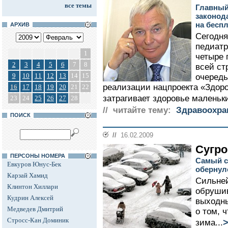
все темы
Главный
законод
на бесп
АРХИВ
Сегодня
педиатр
1
четыре 
2
3
4
5
6
7
8
всей ст
9
10
11
12
13
14
15
очередь
реализации нацпроекта «Здоро
16
17
18
19
20
21
22
затрагивает здоровье маленьки
23
24
25
26
27
28
// читайте тему:
Здравоохра
ПОИСК
//
16.02.2009
Сугро
ПЕРСОНЫ НОМЕРА
Самый с
Евкуров Юнус-Бек
обернул
Карзай Хамид
Сильней
Клинтон Хиллари
обруши
Кудрин Алексей
выходн
Медведев Дмитрий
о том, 
Стросс-Кан Доминик
зима...