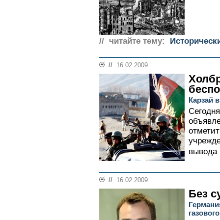
// читайте тему:
Историческ
//
16.02.2009
Холбр
беспо
Карзай 
Сегодня
объявле
отметит
учрежде
вывода 
//
16.02.2009
Без с
Германи
газового