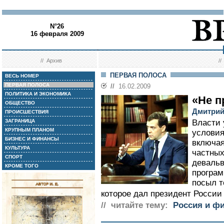
N°26
16 февраля 2009
//
Архив
/
ПЕРВАЯ ПОЛОСА
ВЕСЬ НОМЕР
ПЕРВАЯ ПОЛОСА
//
16.02.2009
ПОЛИТИКА И ЭКОНОМИКА
«Не п
ОБЩЕСТВО
Дмитрий
ПРОИСШЕСТВИЯ
ЗАГРАНИЦА
Власти 
КРУПНЫМ ПЛАНОМ
условия
БИЗНЕС И ФИНАНСЫ
включая
КУЛЬТУРА
частных
СПОРТ
девальв
КРОМЕ ТОГО
програм
посыл т
которое дал президент России
// читайте тему:
Россия и ф