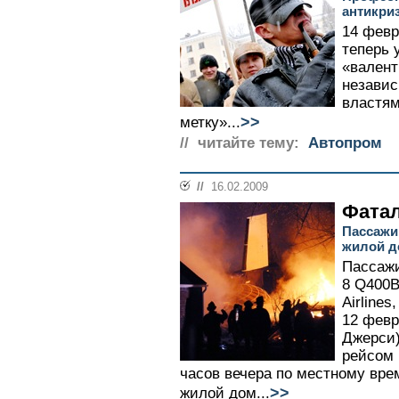
антикри
14 февра
теперь 
«валент
незави
властям
>>
метку»...
// читайте тему:
Автопром
//
16.02.2009
Фата
Пассажи
жилой д
Пассажи
8 Q400В
Airline
12 февр
Джерси)
рейсом 
часов вечера по местному вре
>>
жилой дом...