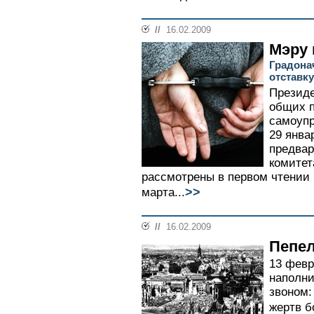
//
16.02.2009
Мэру
Градона
отставку
Президе
общих п
самоупр
29 янва
предвар
комитет
рассмотрены в первом чтении 
>>
марта...
//
16.02.2009
Пепел
13 февр
наполни
звоном:
жертв б