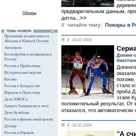
деревян
предварительным данным, про
Обзоры
>>
дотла...
// читайте тему:
Пожары в Р
ТЕМЫ НОМЕРА
Признание независимости
//
16.02.2009
Абхазии и Южной Осетии
Сериа
Автопром
Ксенофобия и неофашизм в
Допинг-
России
биатлон
Россия и Прибалтика
Допинго
Исторические версии
оказали
похоже,
Косово
стало и
Россия и Белоруссия
проба Д
Израиль и Палестина
этапе К
Дело ЮКОСа
положительный результат. От 
Защита Химкинского леса
отказался, что автоматически 
Дело Бульбова
Россия и финансовый кризис
//
16.02.2009
Доллар
"А сч
Россия и Израиль