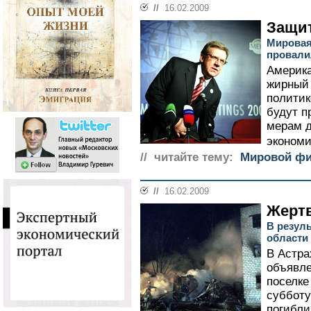
//
16.02.2009
Защит
Мировая
провали
Америка
жирный 
политик
будут п
мерам д
экономик
// читайте тему:
Мировой фи
//
16.02.2009
Жерт
В резуль
области
В Астра
объявле
поселке
субботу
погибли