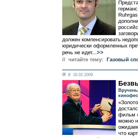
Предста
германс
Ruhrgas
дополни
российс
заговор
должен компенсировать недопо
юридически оформленных прет
>>
речь не идет...
// читайте тему:
Газовый спо
//
16.02.2009
Безв
Вручены
кинофес
«Золото
досталс
фильм «
можно н
ожидае
что кар