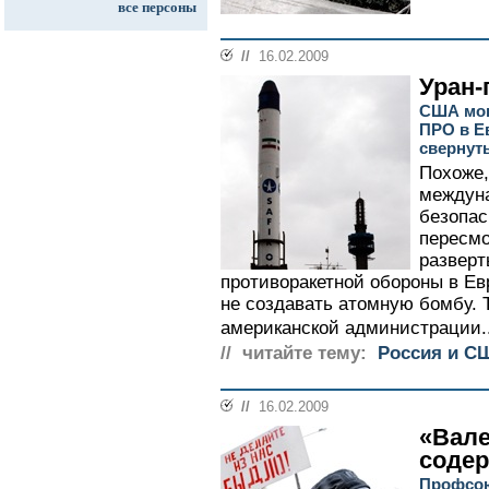
все персоны
//
16.02.2009
Уран-
США мог
ПРО в Е
свернут
Похоже,
междуна
безопа
пересмо
развер
противоракетной обороны в Ев
не создавать атомную бомбу. 
американской администрации..
// читайте тему:
Россия и С
//
16.02.2009
«Вале
соде
Профсою