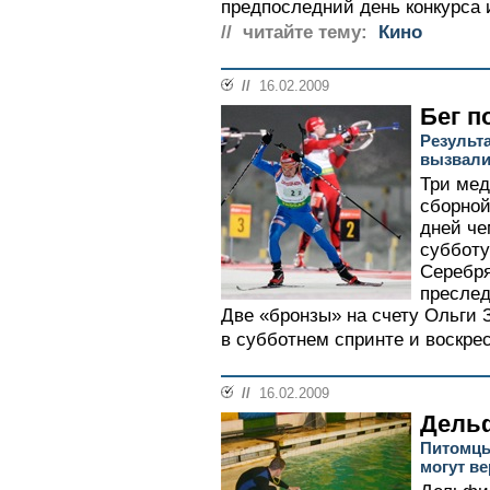
предпоследний день конкурса и
// читайте тему:
Кино
//
16.02.2009
Бег п
Результ
вызвали
Три мед
сборной
дней че
субботу
Серебря
преслед
Две «бронзы» на счету Ольги 
в субботнем спринте и воскрес
//
16.02.2009
Дель
Питомцы
могут ве