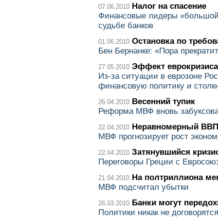
Налог на спасение
07.06.2010
Финансовые лидеры «большой 
судьбе банков
Остановка по требо
01.06.2010
Бен Бернанке: «Пора прекрати
Эффект еврокризиса
27.05.2010
Из-за ситуации в еврозоне Ро
финансовую политику и столкн
Весенний тупик
26.04.2010
Реформа МВФ вновь забуксов
Неравномерный ВВ
22.04.2010
МВФ прогнозирует рост эконом
Затянувшийся кризи
22.04.2010
Переговоры Греции с Евросою
На полтриллиона ме
21.04.2010
МВФ подсчитал убытки
Банки могут передох
26.03.2010
Политики никак не договорятся