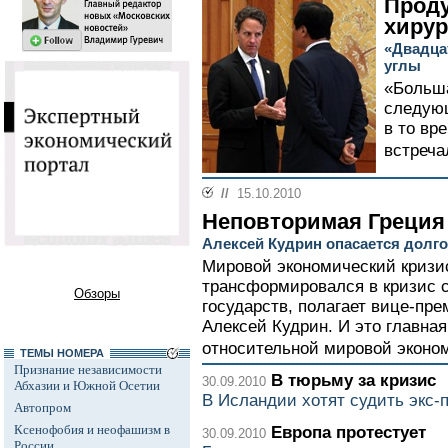
Проду
хирур
«Двадца
углы
«Больша
следующ
в то вр
встреча
//
15.10.2010
Неповторимая Греция
Алексей Кудрин опасается долго
Мировой экономический кризи
трансформировался в кризис 
Обзоры
государств, полагает вице-пр
Алексей Кудрин. И это главна
относительной мировой эконом
ТЕМЫ НОМЕРА
Признание независимости
В тюрьму за кризис
30.09.2010
Абхазии и Южной Осетии
В Исландии хотят судить экс-
Автопром
Ксенофобия и неофашизм в
Европа протестует
30.09.2010
России