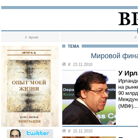
//
Архив
/
ТЕМА
Мировой фина
//
23.11.2010
У Ирл
Ирланди
на рынк
90 млрд
Междун
(МВФ)...
//
15.11.2010