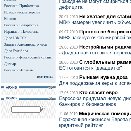
Граждане не могут смириться
Россия и Прибалтика
дефицита
Исторические версии
Не хватает для стаб
20.07.2010
Косово
МВФ намерен увеличить объем
Россия и Белоруссия
Прогноз не без риск
Израиль и Палестина
09.07.2010
МВФ накинул очков мировой э
Дело ЮКОСа
Защита Химкинского леса
Нестройными рядам
29.06.2010
Дело Бульбова
«Двадцатка» готовится перех
Россия и финансовый кризис
С глобальным разм
18.06.2010
Доллар
ЕС готовится к "двадцатке"
Россия и Израиль
все темы
Рынкам нужна доза
17.06.2010
Для поддержания веры в испа
АРХИВ
Кто спасет евро
17.06.2010
Евросоюз придумал новую дис
ПОИСК
банкиров и бизнесменов
Мифическая помощь
11.06.2010
Пораженная кризисом Европа 
кредитный рейтинг