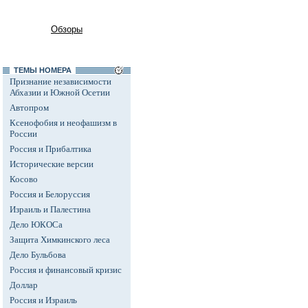
Обзоры
ТЕМЫ НОМЕРА
Признание независимости
Абхазии и Южной Осетии
Автопром
Ксенофобия и неофашизм в
России
Россия и Прибалтика
Исторические версии
Косово
Россия и Белоруссия
Израиль и Палестина
Дело ЮКОСа
Защита Химкинского леса
Дело Бульбова
Россия и финансовый кризис
Доллар
Россия и Израиль