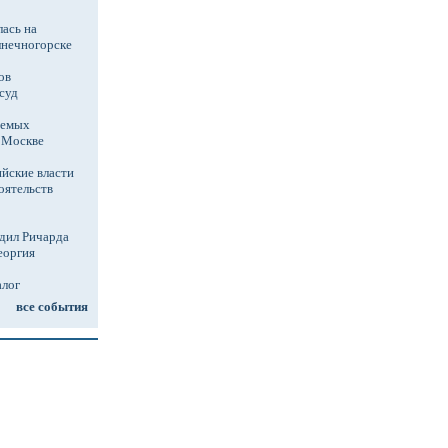
ась на
лнечногорске
ов
суд
аемых
в Москве
йские власти
оятельств
дил Ричарда
еоргия
алог
все события