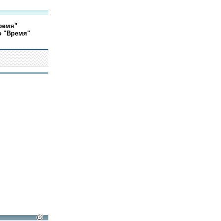
ремя"
о "Время"