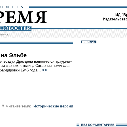
ИД "В
Издательств
/
поиск
 на Эльбе
я воздух Дрездена наполнился траурным
ым звоном: столица Саксонии поминала
>>
бардировки 1945 года...
// читайте тему:
Исторические версии
БЕЗ КОМMЕНТАРИЕВ