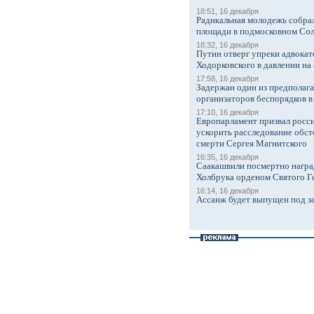
18:51, 16 декабря
Радикальная молодежь собрал
площади в подмосковном Со
18:32, 16 декабря
Путин отверг упреки адвокат
Ходорковского в давлении на 
17:58, 16 декабря
Задержан один из предполаг
организаторов беспорядков 
17:10, 16 декабря
Европарламент призвал росси
ускорить расследование обст
смерти Сергея Магнитского
16:35, 16 декабря
Саакашвили посмертно награ
Холбрука орденом Святого Г
16:14, 16 декабря
Ассанж будет выпущен под з