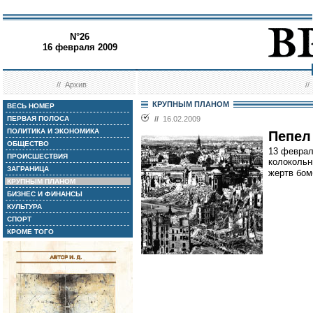
N°26
16 февраля 2009
//
Архив
/
КРУПНЫМ ПЛАНОМ
ВЕСЬ НОМЕР
ПЕРВАЯ ПОЛОСА
//
16.02.2009
ПОЛИТИКА И ЭКОНОМИКА
Пепел
ОБЩЕСТВО
13 феврал
ПРОИСШЕСТВИЯ
колокольн
ЗАГРАНИЦА
жертв бом
КРУПНЫМ ПЛАНОМ
БИЗНЕС И ФИНАНСЫ
КУЛЬТУРА
СПОРТ
КРОМЕ ТОГО