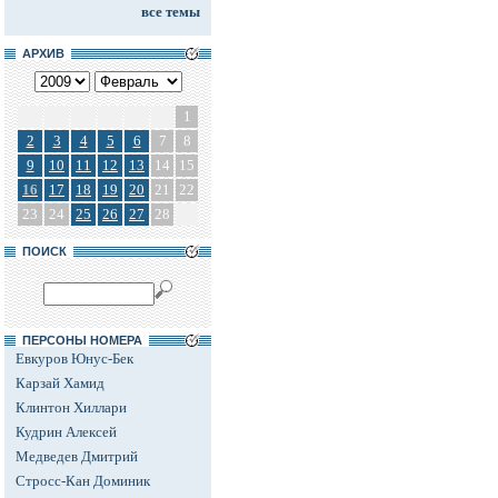
все темы
АРХИВ
1
2
3
4
5
6
7
8
9
10
11
12
13
14
15
16
17
18
19
20
21
22
23
24
25
26
27
28
ПОИСК
ПЕРСОНЫ НОМЕРА
Евкуров Юнус-Бек
Карзай Хамид
Клинтон Хиллари
Кудрин Алексей
Медведев Дмитрий
Стросс-Кан Доминик