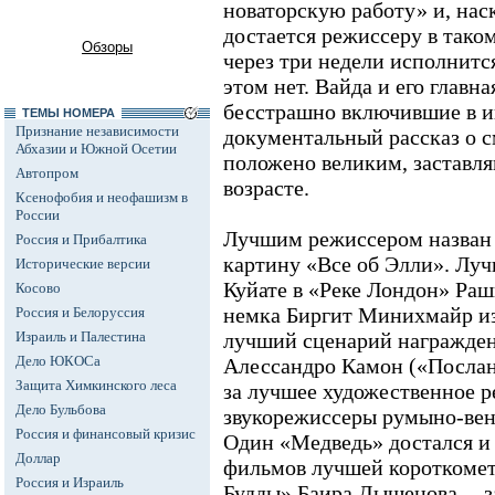
новаторскую работу» и, нас
достается режиссеру в таком
Обзоры
через три недели исполнитс
этом нет. Вайда и его главн
бесстрашно включившие в и
ТЕМЫ НОМЕРА
Признание независимости
документальный рассказ о с
Абхазии и Южной Осетии
положено великим, заставля
Автопром
возрасте.
Ксенофобия и неофашизм в
России
Лучшим режиссером назван 
Россия и Прибалтика
картину «Все об Элли». Луч
Исторические версии
Куйате в «Реке Лондон» Раш
Косово
немка Биргит Минихмайр из
Россия и Белоруссия
Израиль и Палестина
лучший сценарий награжде
Дело ЮКОСа
Алессандро Камон («Послан
Защита Химкинского леса
за лучшее художественное 
Дело Бульбова
звукорежиссеры румыно-вен
Россия и финансовый кризис
Один «Медведь» достался и 
Доллар
фильмов лучшей короткомет
Россия и Израиль
Будды» Баира Дышенова -- з