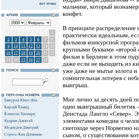
все темы
мальчике, который вознамер
конфет.
АРХИВ
В принципе распределение 
1
практически идеальным, ес
2
3
4
5
6
7
8
фильмов конкурсной програ
9
10
11
12
13
14
15
крупными буквами «второй 
16
17
18
19
20
21
22
фильм в Берлине в этом году
23
24
25
26
27
28
даже если не выходить из ки
уже даже не мытье золота и 
ПОИСК
сомнительная лотерея с не
выигрыш.
ПЕРСОНЫ НОМЕРА
Мне лично за десять дней п
Евкуров Юнус-Бек
один выигрышный билетик -
Карзай Хамид
Денстада Лангло «Север». Э
Клинтон Хиллари
элементами комедии о челов
Кудрин Алексей
снегоходе через Норвегию н
Медведев Дмитрий
сыном, о существовании кот
Стросс-Кан Доминик