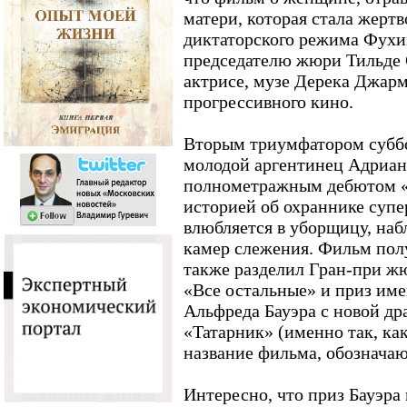
матери, которая стала жертв
диктаторского режима Фухим
председателю жюри Тильде 
актрисе, музе Дерека Джар
прогрессивного кино.
Вторым триумфатором субб
молодой аргентинец Адриан
полнометражным дебютом «
историей об охраннике супе
влюбляется в уборщицу, наб
камер слежения. Фильм полу
также разделил Гран-при ж
«Все остальные» и приз име
Альфреда Бауэра с новой д
«Татарник» (именно так, ка
название фильма, обозначаю
Интересно, что приз Бауэра 