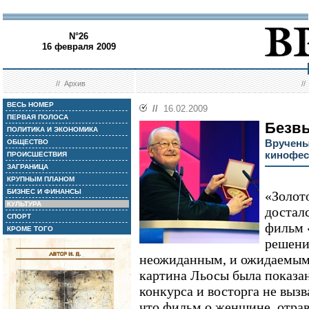
N°26
16 февраля 2009
//
Архив
/
ВЕСЬ НОМЕР
//
16.02.2009
ПЕРВАЯ ПОЛОСА
Безв
ПОЛИТИКА И ЭКОНОМИКА
Вручены
ОБЩЕСТВО
кинофес
ПРОИСШЕСТВИЯ
ЗАГРАНИЦА
КРУПНЫМ ПЛАНОМ
БИЗНЕС И ФИНАНСЫ
«Золот
КУЛЬТУРА
достал
СПОРТ
фильм 
КРОМЕ ТОГО
решени
неожиданным, и ожидаемым
картина Льосы была показа
конкурса и восторга не выз
что фильм о женщине, отра