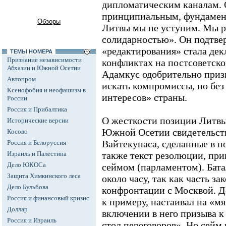
дипломатическим каналам. 
принципиальным, фундамен
Обзоры
Литвы мы не уступим. Мы р
солидарностью». Он подтве
«редактирования» стала де
ТЕМЫ НОМЕРА
Признание независимости
конфликтах на постсоветско
Абхазии и Южной Осетии
Адамкус одобрительно приз
Автопром
искать компромиссы, но бе
Ксенофобия и неофашизм в
интересов» страны.
России
Россия и Прибалтика
О жесткости позиции Литвы
Исторические версии
Южной Осетии свидетельств
Косово
Вайтекунаса, сделанные в п
Россия и Белоруссия
Израиль и Палестина
также текст резолюции, при
Дело ЮКОСа
сеймом (парламентом). Бата
Защита Химкинского леса
около часу, так как часть з
Дело Бульбова
конфронтации с Москвой. Д
Россия и финансовый кризис
к примеру, настаивал на «мя
Доллар
включении в него призыва к 
Россия и Израиль
стол переговоров». Но сейм