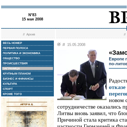
N°83
15 мая 2008
//
Архив
/
ВЕСЬ НОМЕР
//
15.05.2008
ПЕРВАЯ ПОЛОСА
«Замо
ПОЛИТИКА И ЭКОНОМИКА
Европе 
ОБЩЕСТВО
по-лито
ПРОИСШЕСТВИЯ
ЗАГРАНИЦА
КРУПНЫМ ПЛАНОМ
БИЗНЕС И ФИНАНСЫ
Радос
КУЛЬТУРА
отказе
СПОРТ
перего
КРОМЕ ТОГО
новом 
сотрудничестве оказались
Литвы вновь заявил, что бло
Причиной стала критика ст
частности Германией и Фра