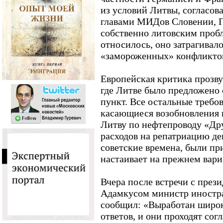
из условий Литвы, согласова
главами МИДов Словении, 
собственно литовским пробл
относилось, оно затрагивал
«замороженных» конфликтов
Европейская критика прозву
где Литве было предложено 
пункт. Все остальные требов
касающиеся возобновления 
Литву по нефтепроводу «Др
расходов на репатриацию д
советские времена, были пр
настаивает на прежнем вари
Вчера после встречи с пре
Адамкусом министр иностра
сообщил: «Выработан широк
ответов, и они проходят сог