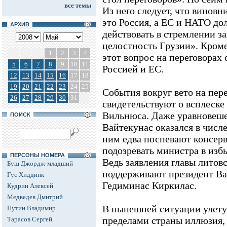
все темы
Из него следует, что виновн
это Россия, а ЕС и НАТО д
АРХИВ
действовать в стремлении 
целостность Грузии». Кроме
1
2
3
4
этот вопрос на переговорах
5
6
7
8
9
10
11
Россией и ЕС.
12
13
14
15
16
17
18
19
20
21
22
23
24
25
События вокруг вето на пер
26
27
28
29
30
31
свидетельствуют о всплеск
Вильнюса. Даже уравновеш
ПОИСК
Вайтекунас оказался в числе
ним едва поспевают консерв
подозревать министра в изб
ПЕРСОНЫ НОМЕРА
Ведь заявления главы литов
Буш Джордж-младший
поддерживают президент Ва
Гус Хиддинк
Гедиминас Киркилас.
Кудрин Алексей
Медведев Дмитрий
В нынешней ситуации улету
Путин Владимир
пределами страны иллюзия, 
Тарасов Сергей