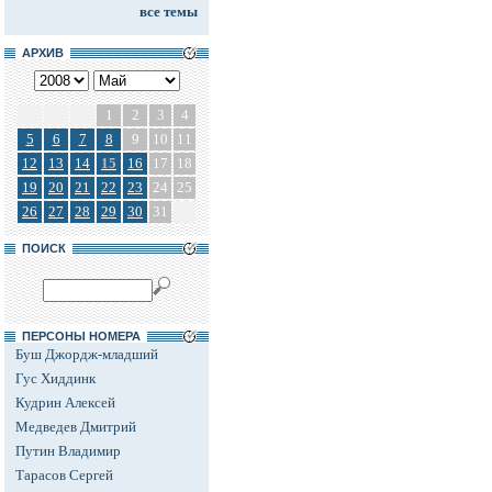
все темы
АРХИВ
1
2
3
4
5
6
7
8
9
10
11
12
13
14
15
16
17
18
19
20
21
22
23
24
25
26
27
28
29
30
31
ПОИСК
ПЕРСОНЫ НОМЕРА
Буш Джордж-младший
Гус Хиддинк
Кудрин Алексей
Медведев Дмитрий
Путин Владимир
Тарасов Сергей