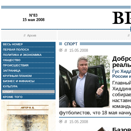
N°83
15 мая 2008
//
Архив
/
СПОРТ
ВЕСЬ НОМЕР
ПЕРВАЯ ПОЛОСА
//
15.05.2008
ПОЛИТИКА И ЭКОНОМИКА
Добро
ОБЩЕСТВО
реал
ПРОИСШЕСТВИЯ
Гус Хид
ЗАГРАНИЦА
России и
КРУПНЫМ ПЛАНОМ
БИЗНЕС И ФИНАНСЫ
Главный
КУЛЬТУРА
Хиддинк
СПОРТ
собирае
КРОМЕ ТОГО
наставн
команд
футболистов, что 18 мая начну
//
15.05.2008
Базо