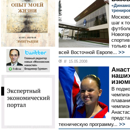
«Динамо
трениро
Московс
шаг к т
футболь
Новогор
спортив
только 
>>
всей Восточной Европе...
//
15.05.2008
Анаст
наших
изюм
В подмо
чемпион
плавани
чемпион
Анастас
предста
>>
техническую программу...