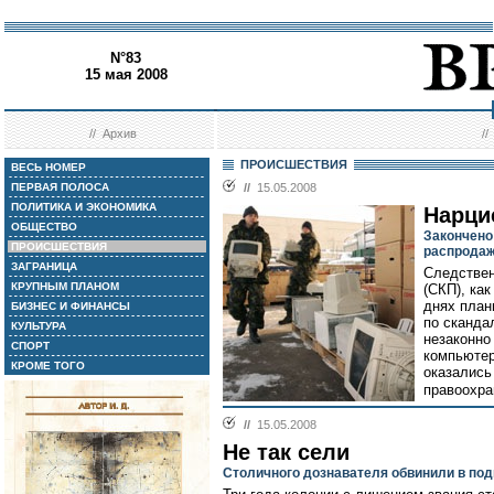
N°83
15 мая 2008
//
Архив
/
ПРОИСШЕСТВИЯ
ВЕСЬ НОМЕР
ПЕРВАЯ ПОЛОСА
//
15.05.2008
ПОЛИТИКА И ЭКОНОМИКА
Нарци
ОБЩЕСТВО
Закончено
ПРОИСШЕСТВИЯ
распродаж
ЗАГРАНИЦА
Следствен
КРУПНЫМ ПЛАНОМ
(СКП), ка
днях план
БИЗНЕС И ФИНАНСЫ
по сканда
КУЛЬТУРА
незаконно
СПОРТ
компьютер
КРОМЕ ТОГО
оказались
правоохра
//
15.05.2008
Не так сели
Столичного дознавателя обвинили в по