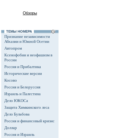
Обзоры
ТЕМЫ НОМЕРА
Признание независимости
Абхазии и Южной Осетии
Автопром
Ксенофобия и неофашизм в
России
Россия и Прибалтика
Исторические версии
Косово
Россия и Белоруссия
Израиль и Палестина
Дело ЮКОСа
Защита Химкинского леса
Дело Бульбова
Россия и финансовый кризис
Доллар
Россия и Израиль