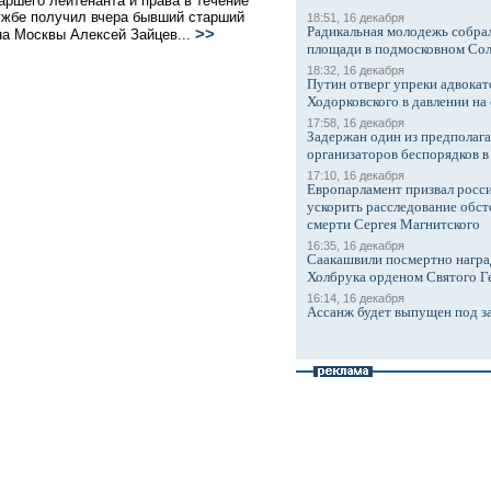
аршего лейтенанта и права в течение
ужбе получил вчера бывший старший
18:51, 16 декабря
Радикальная молодежь собрал
>>
на Москвы Алексей Зайцев...
площади в подмосковном Со
18:32, 16 декабря
Путин отверг упреки адвокат
Ходорковского в давлении на 
17:58, 16 декабря
Задержан один из предполаг
организаторов беспорядков 
17:10, 16 декабря
Европарламент призвал росси
ускорить расследование обст
смерти Сергея Магнитского
16:35, 16 декабря
Саакашвили посмертно награ
Холбрука орденом Святого Г
16:14, 16 декабря
Ассанж будет выпущен под з