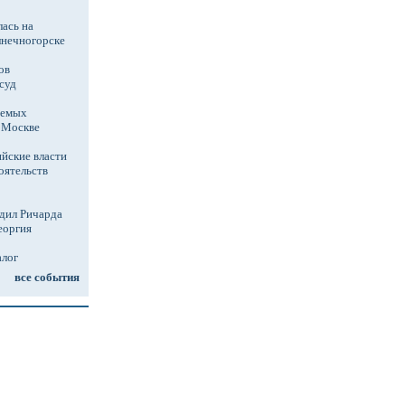
ась на
лнечногорске
ов
суд
аемых
в Москве
йские власти
оятельств
дил Ричарда
еоргия
алог
все события