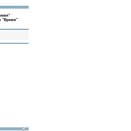
ремя"
о "Время"