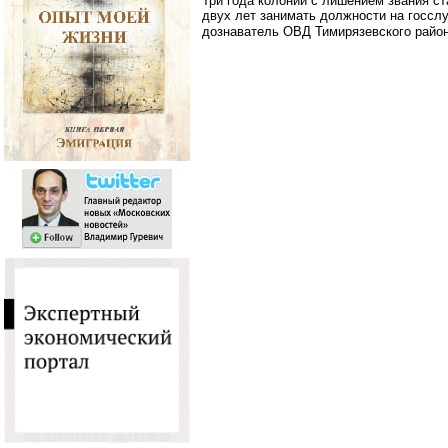
Три года колонии с лишением звания ст
двух лет занимать должности на госсл
дознаватель ОВД Тимирязевского райо