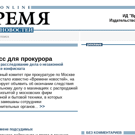
ИД "В
Издательств
/
поиск
сс для прокурора
 расследование дела о незаконной
е конфиската
ный комитет при прокуратуре по Москве
к стало известно «Времени новостей», на
ирует объявить об окончании следствия
льному делу о махинациях с распродажей
 изъятой у московских фирм
ной и бытовой техники, в которых
 замешаны сотрудники
>>
нительных органов...
дмене подсудимых
БЕЗ КОМMЕНТАРИЕВ