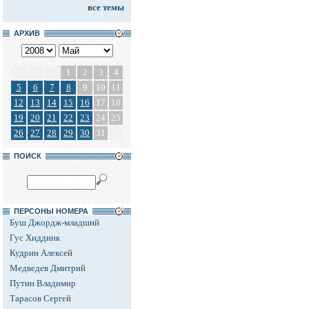
все темы
АРХИВ
1
2
3
4
5
6
7
8
9
10
11
12
13
14
15
16
17
18
19
20
21
22
23
24
25
26
27
28
29
30
31
ПОИСК
ПЕРСОНЫ НОМЕРА
Буш Джордж-младший
Гус Хиддинк
Кудрин Алексей
Медведев Дмитрий
Путин Владимир
Тарасов Сергей