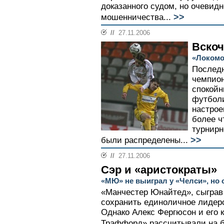
доказанного судом, но очевид
>>
мошенничества...
//
27.11.2006
Вскоч
«Локомо
Последн
чемпион
спокойн
футболи
настрое
более ч
турнирн
>>
были распределены...
//
27.11.2006
Сэр и «аристократы»
«МЮ» не выиграл у «Челси», но
«Манчестер Юнайтед», сыграв 
сохранить единоличное лидерс
Однако Алекс Фергюсон и его 
Траффорд» рассчитывали на б