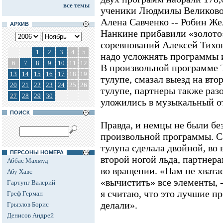
все темы
ученики Людмилы Великово
Алена Савченко -- Робин Же
АРХИВ
Нанкине прибавили «золото
соревнований Алексей Тихон
1
2
3
4
5
надо усложнять программы и
6
7
8
9
10
11
12
В произвольной программе 
13
14
15
16
17
18
19
тулупе, смазал выезд на вт
20
21
22
23
24
25
26
тулупе, партнеры также раз
27
28
29
30
уложились в музыкальный о
ПОИСК
Правда, и немцы не были бе
произвольной программы. С
тулупа сделала двойной, во
ПЕРСОНЫ НОМЕРА
второй ногой льда, партне
Аббас Махмуд
во вращении. «Нам не хвата
Абу Хавс
«вычистить» все элементы, -
Гартунг Валерий
я считаю, что это лучшие п
Греф Герман
делали».
Грызлов Борис
Денисов Андрей