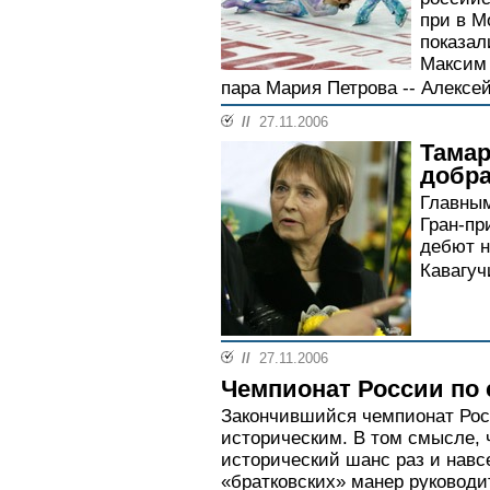
при в М
показал
Максим 
пара Мария Петрова -- Алексей
//
27.11.2006
Тамар
добра
Главным
Гран-пр
дебют 
Кавагуч
//
27.11.2006
Чемпионат России по
Закончившийся чемпионат Рос
историческим. В том смысле, 
исторический шанс раз и навс
«братковских» манер руководит