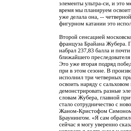
элементы ультра-си, и это 
время мы планируем освоит
уже делала она, -- четверн
фигурном катании это испо
Второй сенсацией московско
француза Брайана Жубера. 
набрал 237,83 балла и почти
ближайшего преследователя
Это уже вторая подряд побе
при в этом сезоне. В произ
исполнил три четверных пры
освоить наряду с сальховом
демонстрировать разные эле
словам Жубера, главной пр
стало сотрудничество с нов
Жаном-Кристофом Симоном 
Браунингом. «Я сам обратил
сейчас я могу уверенно сказа