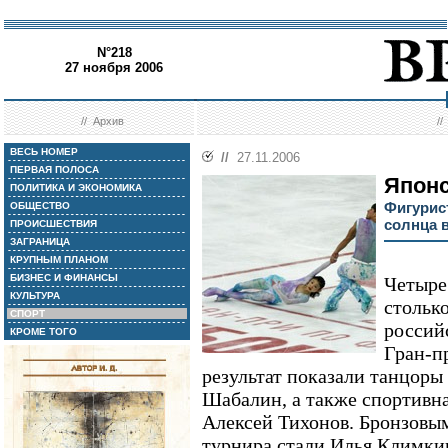
N°218
27 ноября 2006
//
Архив
/
ВЕСЬ НОМЕР
//
27.11.2006
ПЕРВАЯ ПОЛОСА
Японс
ПОЛИТИКА И ЭКОНОМИКА
Фигурис
ОБЩЕСТВО
солнца 
ПРОИСШЕСТВИЯ
ЗАГРАНИЦА
КРУПНЫМ ПЛАНОМ
БИЗНЕС И ФИНАНСЫ
Четыре
КУЛЬТУРА
столько
СПОРТ
россий
КРОМЕ ТОГО
Гран-п
результат показали танцор
Шабалин, а также спортивна
Алексей Тихонов. Бронзовы
турнира стали Илья Климки