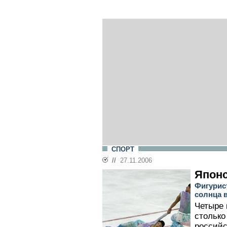
СПОРТ
//
27.11.2006
Японс
Фигурис
солнца 
Четыре 
столько
российс