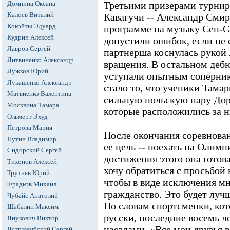
Домнина Оксана
Третьими призерами турнир
Калоев Виталий
Кавагучи -- Александр Смир
Кокойты Эдуард
программе на музыку Сен-С
Кудрин Алексей
допустили ошибок, если не 
Лавров Сергей
партнерша коснулась рукой 
Литвиненко Александр
вращения. В остальном деб
Лужков Юрий
уступали опытным соперни
Лукашенко Александр
стало то, что ученики Там
Матвиенко Валентина
сильную польскую пару До
Москвина Тамара
которые расположились за 
Ольмерт Эхуд
Петрова Мария
После окончания соревнован
Путин Владимир
ее цель -- поехать на Олимп
Сидорский Сергей
достижения этого она готов
Тихонов Алексей
хочу обратиться с просьбой
Трутнев Юрий
чтобы в виде исключения м
Фрадков Михаил
гражданство. Это будет лучш
Чубайс Анатолий
По словам спортсменки, кот
Шабалин Максим
русски, последние восемь л
Янукович Виктор
наездами. «Все мои друзья 
Ястржембский Сергей