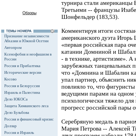
турнира стали американцы Б
Третьими -- французы Изабе
Обзоры
Шонфельдер (183,53).
Комментируя итоги состязан
ТЕМЫ НОМЕРА
Признание независимости
американского дуэта Игорь 
Абхазии и Южной Осетии
«первая российская пара оче
Автопром
катании Домниной и Шабали
Ксенофобия и неофашизм в
- в технике, артистизме». А
России
зарубежных танцевальных п
Россия и Прибалтика
что «Домнина и Шабалин ка
Исторические версии
упал партнер, объяснить ни
Косово
повлияло то, что фигуристы 
Россия и Белоруссия
Израиль и Палестина
ведущими парами на одном у
Дело ЮКОСа
психологически тяжело для
Защита Химкинского леса
прогресс российской пары о
Дело Бульбова
Россия и финансовый кризис
Серебряную медаль в парном
Доллар
Мария Петрова -- Алексей Т
Россия и Израиль
двух программ набрали 178,0