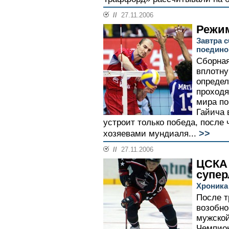
//
27.11.2006
Режи
Завтра 
поедино
Сборная
вплотну
опреде
проходя
мира по
Гайича 
устроит только победа, после 
>>
хозяевами мундиаля...
//
27.11.2006
ЦСКА 
супер
Хроника
После т
возобно
мужской
Чемпио