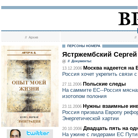
//
Архив
/
ПЕРСОНЫ НОМЕРА
Ястржембский Сергей
// Документы:
Москва надеется на 
13.12.2006
Россия хочет укрепить связи 
Польские следы
27.11.2006
На саммите ЕС--Россия мясна
изотопом полония
Нужны взаимные инв
23.11.2006
Россия призвала Европу рефо
Энергетической хартии
Двадцать пять на од
20.10.2006
На ужине с лидерами ЕС Путин