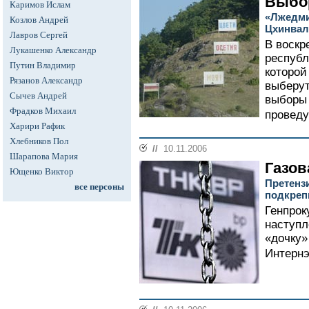
Выбо
Каримов Ислам
«Лжедми
Козлов Андрей
Цхинвал
Лавров Сергей
В воскр
Лукашенко Александр
республ
Путин Владимир
которой
Рязанов Александр
выберут
Сычев Андрей
выборы 
Фрадков Михаил
проведу
Харири Рафик
Хлебников Пол
//
10.11.2006
Шарапова Мария
Газов
Ющенко Виктор
Претенз
все персоны
подкреп
Генпрок
наступ
«дочку»
Интернэ