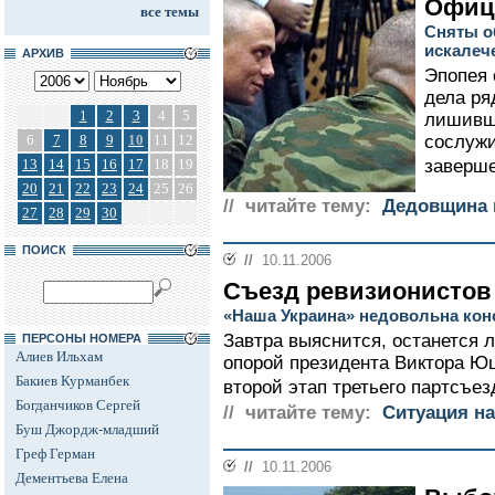
Офиц
все темы
Сняты о
искалеч
АРХИВ
Эпопея 
дела ря
1
2
3
4
5
лишивше
6
7
8
9
10
11
12
сослужи
13
14
15
16
17
18
19
заверше
20
21
22
23
24
25
26
// читайте тему:
Дедовщина 
27
28
29
30
ПОИСК
//
10.11.2006
Съезд ревизионистов
«Наша Украина» недовольна ко
Завтра выяснится, останется 
ПЕРСОНЫ НОМЕРА
Алиев Ильхам
опорой президента Виктора Ющ
Бакиев Курманбек
второй этап третьего партсъезд
Богданчиков Сергей
// читайте тему:
Ситуация на
Буш Джордж-младший
Греф Герман
//
10.11.2006
Дементьева Елена