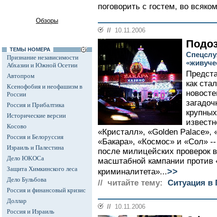
поговорить с гостем, во всяком
Обзоры
//
10.11.2006
Подоз
ТЕМЫ НОМЕРА
Спецслу
Признание независимости
«живуче
Абхазии и Южной Осетии
Предста
Автопром
как ста
Ксенофобия и неофашизм в
новосте
России
загадоч
Россия и Прибалтика
крупных
Исторические версии
известн
Косово
«Кристалл», «Golden Palace», 
Россия и Белоруссия
«Бакара», «Космос» и «Сол» -
Израиль и Палестина
после милицейских проверок 
Дело ЮКОСа
масштабной кампании против 
Защита Химкинского леса
>>
криминалитета»...
Дело Бульбова
// читайте тему:
Ситуация в 
Россия и финансовый кризис
Доллар
//
10.11.2006
Россия и Израиль