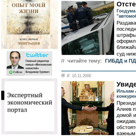
Отсте
Госдума
"автомо
Раздава
последн
штрафы
оформле
ближайш
суд ниж
// читайте тему:
ГИБДД и П
//
10.11.2006
Увиде
Ильхам 
конкуре
Презид
Алиев п
домой и
ожидавш
обстоят
важным 