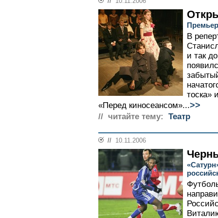
//
10.11.2006
Откр
Премьер
В репер
Станисл
и так д
появилс
забытый
начатог
тоска» 
>>
«Перед киносеансом»...
// читайте тему:
Театр
//
10.11.2006
Черны
«Сатурн
российс
Футболь
направи
Российс
Виталию