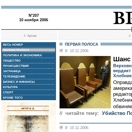
N°207
10 ноября 2006
//
Архив
/
ПЕРВАЯ ПОЛОСА
ВЕСЬ НОМЕР
ПЕРВАЯ ПОЛОСА
//
10.11.2006
ПОЛИТИКА И ЭКОНОМИКА
Шанс 
ОБЩЕСТВО
Верховн
ПРОИСШЕСТВИЯ
вердикт
ЗАГРАНИЦА
Хлебник
ТЕЛЕВИДЕНИЕ
Оправда
БИЗНЕС И ФИНАНСЫ
КУЛЬТУРА
америка
СПОРТ
редакто
КРОМЕ ТОГО
Хлебник
обвиняе
// читайте тему:
Убийство П
//
10.11.2006