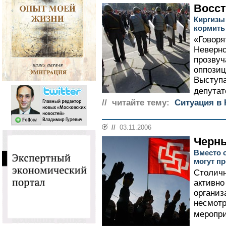
Восс
Киргизы
кормить
«Говоря
Неверно
прозвуч
оппозиц
Выступа
депутат
// читайте тему:
Cитуация в 
//
03.11.2006
Черн
Вместо 
могут пр
Столичн
активно
организ
несмотр
меропри