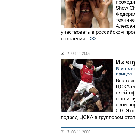
проходя
Show Ch
Федерал
техниче
Алексан
участвовать в российском про
>>
поколения...
//
03.11.2006
Из «п
В матче
прицел
Выстояв
ЦСКА ещ
плей-оф
всю игр
свои во
0:0. Эт
подряд ЦСКА в групповом этап
//
03.11.2006