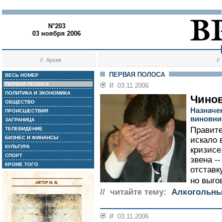
N°203
03 ноября 2006
//
Архив
/
ПЕРВАЯ ПОЛОСА
ВЕСЬ НОМЕР
ПЕРВАЯ ПОЛОСА
//
03.11.2006
ПОЛИТИКА И ЭКОНОМИКА
Чинов
ОБЩЕСТВО
Назначе
ПРОИСШЕСТВИЯ
виновни
ЗАГРАНИЦА
Правите
ТЕЛЕВИДЕНИЕ
БИЗНЕС И ФИНАНСЫ
искало 
КУЛЬТУРА
кризисе
СПОРТ
звена -
КРОМЕ ТОГО
отставк
но выго
// читайте тему:
Алкогольны
//
03.11.2006