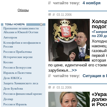
// читайте тему:
4 ноября
Обзоры
//
03.11.2006
Холод
ТЕМЫ НОМЕРА
подо
Признание независимости
«Газпро
Абхазии и Южной Осетии
по 230 
Автопром
Холодна
Ксенофобия и неофашизм в
наконец
России
газовый
Россия и Прибалтика
первой 
Исторические версии
которая
Косово
по цене, идентичной его стоим
Россия и Белоруссия
>>
зарубежья...
Израиль и Палестина
// читайте тему:
Ситуация в 
Дело ЮКОСа
Защита Химкинского леса
//
03.11.2006
Дело Бульбова
«Укра
Россия и финансовый кризис
долж
Доллар
и Рос
Россия и Израиль