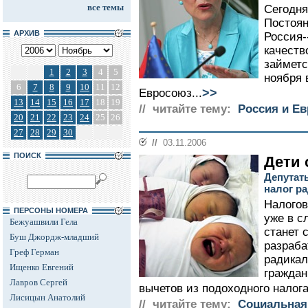
все темы
Сегодня
Постоян
АРХИВ
Россия-
качеств
займетс
1
2
3
4
5
ноября 
6
7
8
9
10
11
12
>>
Евросоюз...
13
14
15
16
17
18
19
// читайте тему:
Россия и Е
20
21
22
23
24
25
26
27
28
29
30
//
03.11.2006
ПОИСК
Дети 
Депутат
налог р
Налогов
ПЕРСОНЫ НОМЕРА
уже в с
Бежуашвили Гела
станет 
Буш Джордж-младший
разраба
Греф Герман
радика
Ищенко Евгений
граждан
Лавров Сергей
вычетов из подоходного налога.
Лисицын Анатолий
// читайте тему:
Социальная