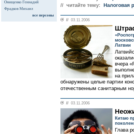
Онищенко Геннадий
// читайте тему:
Налоговая 
Фрадков Михаил
все персоны
//
03.11.2006
Штра
«Роспот
московс
Латвии
Латвий
оказали
вчера «
выполне
на прил
обнаружены целые партии кон
отечественным санитарным но
//
03.11.2006
Неож
Китаю п
поколен
Глава р