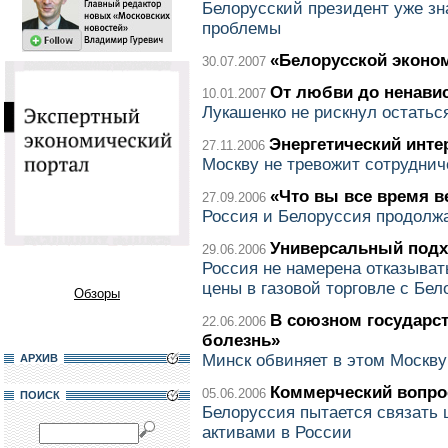
Белорусский президент уже зн
проблемы
«Белорусской эконо
30.07.2007
От любви до ненавис
10.01.2007
Лукашенко не рискнул остаться
Энергетический инте
27.11.2006
Москву не тревожит сотруднич
«Что вы все время в
27.09.2006
Россия и Белоруссия продолжа
Универсальный под
29.06.2006
Россия не намерена отказыват
цены в газовой торговле с Бе
Обзоры
В союзном государст
22.06.2006
болезнь»
Минск обвиняет в этом Москву
АРХИВ
Коммерческий вопро
05.06.2006
ПОИСК
Белоруссия пытается связать
активами в России