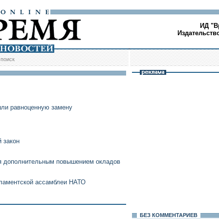
ИД "В
Издательств
/
поиск
шли равноценную замену
 закон
я дополнительным повышением окладов
ламентской ассамблеи НАТО
БЕЗ КОМMЕНТАРИЕВ