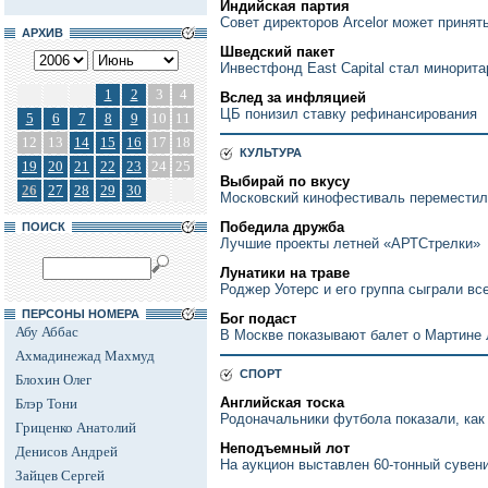
Индийская партия
Совет директоров Arcelor может приня
АРХИВ
Шведский пакет
Инвестфонд East Capital стал минорита
1
2
3
4
Вслед за инфляцией
ЦБ понизил ставку рефинансирования
5
6
7
8
9
10
11
12
13
14
15
16
17
18
КУЛЬТУРА
19
20
21
22
23
24
25
Выбирай по вкусу
26
27
28
29
30
Московский кинофестиваль переместилс
Победила дружба
ПОИСК
Лучшие проекты летней «АРТСтрелки»
Лунатики на траве
Роджер Уотерс и его группа сыграли все
ПЕРСОНЫ НОМЕРА
Бог подаст
Абу Аббас
В Москве показывают балет о Мартине
Ахмадинежад Махмуд
СПОРТ
Блохин Олег
Английская тоска
Блэр Тони
Родоначальники футбола показали, как
Гриценко Анатолий
Неподъемный лот
Денисов Андрей
На аукцион выставлен 60-тонный сувен
Зайцев Сергей