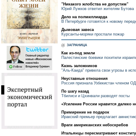
"Никакого жлобства не допустим"
Юрий Лужков ответил жителям Бутова
Дело на полмиллиарда
В Петербурге готовятся к новому перед
Дымовая завеса
Курсанты-моряки проспали пожар
ЗАГРАНИЦА
Как из-под земли
Палестинские боевики похитили израил
Казнь заложников
"Аль-Каида" привела свои угрозы в исп
Неуставные отношения
Россия признала Узбекистан членом О
По шагу назад
Тбилиси и Цхинвали разводят посты
«Усиление России нравится далеко н
Примирение не подарок
Иракский премьер предлагает амнистию
Враги американских небоскребов
Итальянцы пересматривают констит