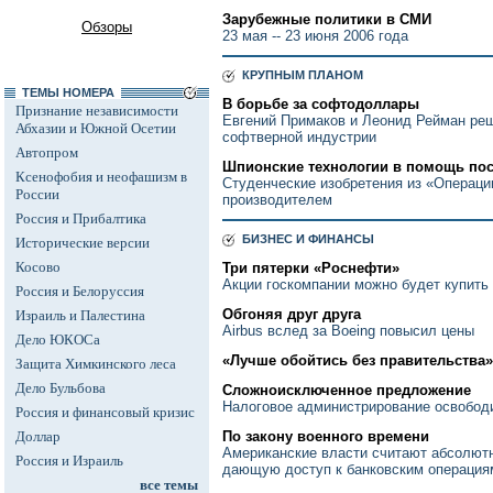
Зарубежные политики в СМИ
Обзоры
23 мая -- 23 июня 2006 года
КРУПНЫМ ПЛАНОМ
ТЕМЫ НОМЕРА
В борьбе за софтодоллары
Признание независимости
Евгений Примаков и Леонид Рейман ре
Абхазии и Южной Осетии
софтверной индустрии
Автопром
Шпионские технологии в помощь по
Ксенофобия и неофашизм в
Студенческие изобретения из «Операц
России
производителем
Россия и Прибалтика
БИЗНЕС И ФИНАНСЫ
Исторические версии
Косово
Три пятерки «Роснефти»
Акции госкомпании можно будет купить
Россия и Белоруссия
Обгоняя друг друга
Израиль и Палестина
Airbus вслед за Boeing повысил цены
Дело ЮКОСа
«Лучше обойтись без правительства»
Защита Химкинского леса
Дело Бульбова
Сложноисключенное предложение
Налоговое администрирование освобод
Россия и финансовый кризис
Доллар
По закону военного времени
Американские власти считают абсолютн
Россия и Израиль
дающую доступ к банковским операция
все темы