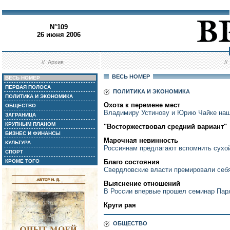
N°109
26 июня 2006
//
Архив
/
ВЕСЬ НОМЕР
ВЕСЬ НОМЕР
ПЕРВАЯ ПОЛОСА
ПОЛИТИКА И ЭКОНОМИКА
ПОЛИТИКА И ЭКОНОМИКА
Охота к перемене мест
ОБЩЕСТВО
Владимиру Устинову и Юрию Чайке на
ЗАГРАНИЦА
КРУПНЫМ ПЛАНОМ
"Восторжествовал средний вариант"
БИЗНЕС И ФИНАНСЫ
Марочная невинность
КУЛЬТУРА
Россиянам предлагают вспомнить сухой
СПОРТ
КРОМЕ ТОГО
Благо состояния
Свердловские власти премировали себ
Выяснение отношений
В России впервые прошел семинар Пар
Круги рая
ОБЩЕСТВО