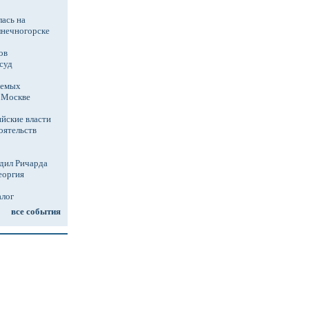
ась на
лнечногорске
ов
суд
аемых
в Москве
йские власти
оятельств
дил Ричарда
еоргия
алог
все события