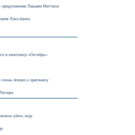
ть предложение Лакшми Миттала
рием Локо-банка
я в кинотеатр «Октябрь»
 очень близко к оригиналу
 Лютере
 можно убить игру
ир