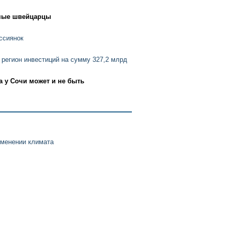
емые швейцарцы
ссиянок
 регион инвестиций на сумму 327,2 млрд
а у Сочи может и не быть
зменении климата