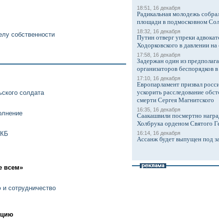
18:51, 16 декабря
Радикальная молодежь собрал
площади в подмосковном Со
18:32, 16 декабря
елу собственности
Путин отверг упреки адвокат
Ходорковского в давлении на 
17:58, 16 декабря
Задержан один из предполаг
организаторов беспорядков 
17:10, 16 декабря
Европарламент призвал росси
ускорить расследование обст
ьского солдата
смерти Сергея Магнитского
16:35, 16 декабря
олнение
Саакашвили посмертно награ
Холбрука орденом Святого Г
ДКБ
16:14, 16 декабря
Ассанж будет выпущен под з
е всем»
 и сотрудничество
уцию