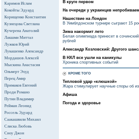
В круге первом
Каримов Ислам
Кокойты Эдуард
На очереди у украинцев непробива
Корищенко Константин
Нашествие на Лондон
В Уимблдонском турнире сыграют 15 ро
Кузнецова Светлана
Кучерена Анатолий
Зима накормит лето
Белая олимпиада принесет в сочинский
Лакшми Миттал
рублей
Лужков Юрий
Александр Козловский: Другого шанс
Лукашенко Александр
В НХЛ все ушли на каникулы
Мордашов Алексей
Хроника спортивных событий
Мыскина Анастасия
Ольмерт Эхуд
КРОМЕ ТОГО
Перец Амир
Тепловой удар «клюшкой»
Примаков Евгений
Жара стимулирует научные споры об и
Проди Романо
Афиша
Путин Владимир
Погода и здоровье
Рейман Леонид
Россель Эдуард
Саакашвили Михаил
Слиска Любовь
Сноу Джон