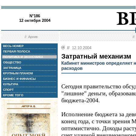
N°186
12 октября 2004
//
Архив
/
ВЕСЬ НОМЕР
//
12.10.2004
ПЕРВАЯ ПОЛОСА
Затратный механизм
ПОЛИТИКА И ЭКОНОМИКА
Кабинет министров определяет
ОБЩЕСТВО
расходов
ЗАГРАНИЦА
КРУПНЫМ ПЛАНОМ
БИЗНЕС И ФИНАНСЫ
КУЛЬТУРА
Сегодня правительство обсу
СПОРТ
"лишние" деньги, образовав
КРОМЕ ТОГО
бюджета-2004.
Исполнение бюджета за девя
конец года, с точки зрения
оптимистично. Доходы растут
счет удачной внешнеэконом