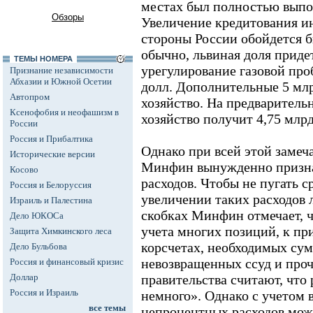
местах был полностью выпо
Обзоры
Увеличение кредитования и
стороны России обойдется б
обычно, львиная доля приде
ТЕМЫ НОМЕРА
урегулирование газовой про
Признание независимости
Абхазии и Южной Осетии
долл. Дополнительные 5 млр
Автопром
хозяйство. На предваритель
Ксенофобия и неофашизм в
хозяйство получит 4,75 млрд
России
Россия и Прибалтика
Однако при всей этой замеч
Исторические версии
Минфин вынужденно призна
Косово
расходов. Чтобы не пугать с
Россия и Белоруссия
увеличении таких расходов л
Израиль и Палестина
скобках Минфин отмечает, ч
Дело ЮКОСа
учета многих позиций, к пр
Защита Химкинского леса
корсчетах, необходимых су
Дело Бульбова
невозвращенных ссуд и проч
Россия и финансовый кризис
Доллар
правительства считают, что р
Россия и Израиль
немного». Однако с учетом в
все темы
непроцентных расходов може