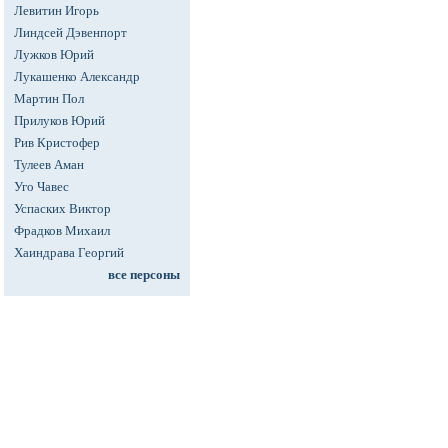
Левитин Игорь
Линдсей Дэвенпорт
Лужков Юрий
Лукашенко Александр
Мартин Пол
Прилуков Юрий
Рив Кристофер
Тулеев Аман
Уго Чавес
Успаских Виктор
Фрадков Михаил
Хаиндрава Георгий
все персоны