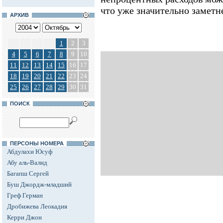
что уже значительно заметн
АРХИВ
1
2
3
4
5
6
7
8
9
10
11
12
13
14
15
16
17
18
19
20
21
22
23
24
25
26
27
28
29
30
31
ПОИСК
ПЕРСОНЫ НОМЕРА
Абдулахи Юсуф
Абу аль-Валид
Багапш Сергей
Буш Джордж-младший
Греф Герман
Дробижева Леокадия
Керри Джон