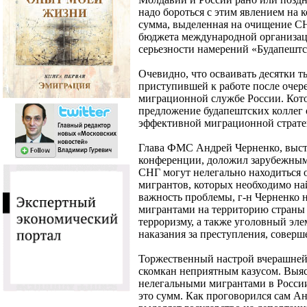
надо бороться с этим явлением на к
сумма, выделенная на очищение СН
бюджета международной организаци
серьезности намерений «Будапештс
Очевидно, что осваивать десятки т
приступившей к работе после очер
миграционной службе России. Котор
предложение будапештских коллег 
эффективной миграционной страте
Глава ФМС Андрей Черненко, выс
конференции, доложил зарубежным 
СНГ могут нелегально находиться 
мигрантов, которых необходимо на
важность проблемы, г-н Черненко н
мигрантами на территорию страны
терроризму, а также уголовный эле
наказания за преступления, соверш
Торжественный настрой вчерашней
скомкан неприятным казусом. Выяс
нелегальными мигрантами в России
это сумм. Как проговорился сам Ан