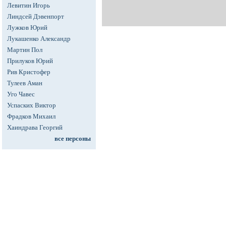
Левитин Игорь
Линдсей Дэвенпорт
Лужков Юрий
Лукашенко Александр
Мартин Пол
Прилуков Юрий
Рив Кристофер
Тулеев Аман
Уго Чавес
Успаских Виктор
Фрадков Михаил
Хаиндрава Георгий
все персоны