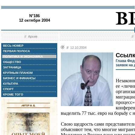
N°186
12 октября 2004
//
Архив
/
ВЕСЬ НОМЕР
//
12.10.2004
ПЕРВАЯ ПОЛОСА
Ссылк
ПОЛИТИКА И ЭКОНОМИКА
Глава Фед
ОБЩЕСТВО
заявок на
ЗАГРАНИЦА
КРУПНЫМ ПЛАНОМ
БИЗНЕС И ФИНАНСЫ
Незаконн
КУЛЬТУРА
ее «личн
СПОРТ
организа
КРОМЕ ТОГО
миграцие
процесс»
конферен
выделить 77 тыс. евро на борьбу с 
Свою щедрость сами представители
объясняют тем, что многие мигран
Молдавии и России рано или поздн