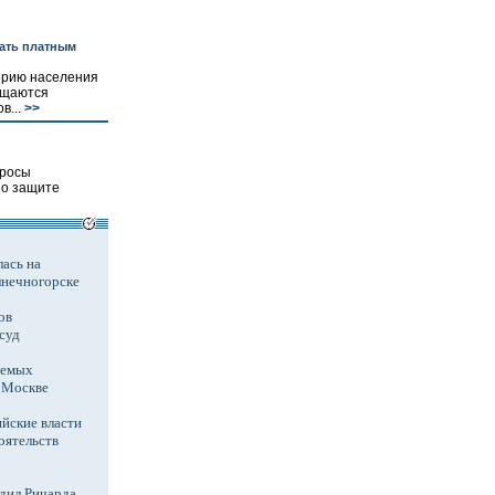
тать платным
орию населения
ащаются
в...
>>
просы
по защите
ась на
лнечногорске
ов
суд
аемых
в Москве
йские власти
оятельств
дил Ричарда