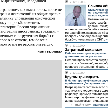
, Кыргызстаном, Молдавией.
//
12.10.2004
Ссылка об
транство», как выяснилось, вовсе не
Глава Федера
миграционной
стран и исключений из общих правил.
заявок на деп
альнику управления консульской
Незаконная ми
му в просьбе отменить
перестала бы
делом». Межд
ерритории России украинских
организация по борьбе с неза
гистрации иностранных граждан, --
миграцией под названием «Бу
ственным инструментом борьбы с
процесс» пообещала выделить 
борьбу с нелегалами в СНГ...
>
рос о ее отмене, тем более в
ном этапе не рассматривается».
//
12.10.2004
Затратный механизм
Ирина БЕЛАШЕВА
Кабинет министров определяет
дополнительных расходов
Сегодня правительство обсуди
потратить "лишние" деньги, о
процессе исполнения бюджета-
//
12.10.2004
Кругом тринадцать
В Министерстве финансов слу
прибавление. Департаментов
Вчера правительство внесло 
технические коррективы в ад
реформу. Премьер Михаил Фр
Министерству финансов увели
департаментов до тринадцати.
// читайте тему:
Администр