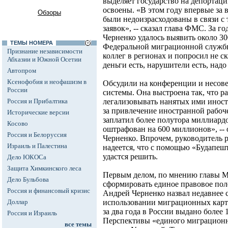
выделяет государство на депортац
освоены. «В этом году впервые за 
Обзоры
были недоизрасходованы в связи с 
заявок», -- сказал глава ФМС. За г
Черненко удалось выявить около 3
ТЕМЫ НОМЕРА
Федеральной миграционной службы
Признание независимости
коллег в регионах и попросил не с
Абхазии и Южной Осетии
деньги есть, нарушители есть, надо
Автопром
Ксенофобия и неофашизм в
Обсудили на конференции и несов
России
системы. Она выстроена так, что р
Россия и Прибалтика
легализовывать нанятых ими инос
за привлечение иностранной рабоч
Исторические версии
заплатил более полутора миллиард
Косово
оштрафован на 600 миллионов», --
Россия и Белоруссия
Черненко. Впрочем, руководитель 
Израиль и Палестина
надеется, что с помощью «Будапеш
удастся решить.
Дело ЮКОСа
Защита Химкинского леса
Первым делом, по мнению главы М
Дело Бульбова
сформировать единое правовое пол
Россия и финансовый кризис
Андрей Черненко назвал недавнее 
Доллар
использовании миграционных карт
за два года в России выдано более
Россия и Израиль
Перспективы «единого миграционн
все темы