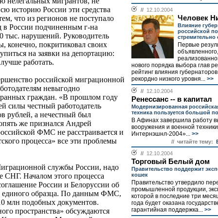
ию нелегальных мигрантов, не
всю историю России эти средства
//
12.10.2004
Человек Н
тем, что из регионов не поступало
Влияние губер
од в России подчиненным г-на
российской по
00 тыс. нарушений. Руководитель
стремительно 
, конечно, покритиковал своих
Первые резул
объявленного,
купиться на заявки на депортацию:
реализованног
 лучше работать.
нового порядка выбора глав ре
рейтинг влияния губернаторов
рекордно низкого уровня...
>>
ершенство российской миграционной
аботодателям невыгодно
//
12.10.2004
транных граждан. «В прошлом году
Ренессанс -- в капитал
ей силы честный работодатель
Модернизированная российска
техника пользуется большой п
ов рублей, а нечестный был
В Афинах завершила работу в
 опять же признался Андрей
вооружения и военной техник
российской ФМС не расстраивается и
Интернэшнл-2004»...
>>
тского процесса» все эти проблемы
// читайте тему:
//
12.10.2004
Торговый Белый дом
играционной службы России, надо
Правительство поддержит экспо
кошек
е СНГ. Началом этого процесса
Правительство утвердило пер
соглашение России и Белоруссии об
промышленной продукции, эк
 единого образца. По данным ФМС,
которой в последние три меся
 10 млн подобных документов.
года будет оказана государст
гарантийная поддержка...
>>
ого пространства» обсуждаются