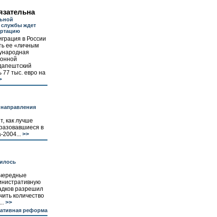
язательна
льной
 службы ждет
ортацию
грация в России
ть ее «личным
ународная
конной
дапештский
77 тыс. евро на
>
 направления
т, как лучше
бразовавшиеся в
2004...
>>
чилось
очередные
министративную
адков разрешил
чить количество
..
>>
ативная реформа