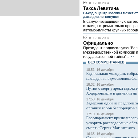
//
12.10.2004
Такса Левитина
Въезд в центр Москвы может с
даже для легковушек
В самую незащищенную катег
столицы стремительно превр
автомобилисты крупных городо
//
12.10.2004
Официально
Президент подписал указ "Во
Межведомственной комиссии 
государственной тайны"...
>>
БЕЗ КОМMЕНТАРИЕВ
18:51, 16 декабря
Радикальная молодежь собрал
площади в подмосковном Со
18:32, 16 декабря
Путин отверг упреки адвокат
Ходорковского в давлении на 
17:58, 16 декабря
Задержан один из предполаг
организаторов беспорядков 
17:10, 16 декабря
Европарламент призвал росси
ускорить расследование обст
смерти Сергея Магнитского
16:35, 16 декабря
Саакашвили посмертно награ