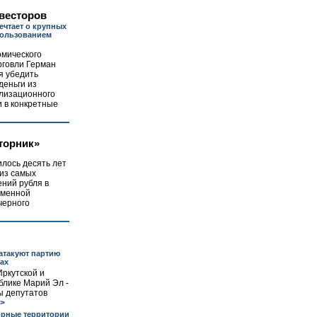
весторов
ечтает о крупных
пользованием
омического
рговли Герман
я убедить
деньги из
илизационного
 в конкретные
торник»
лось десять лет
 из самых
ний рубля в
еменной
«черного
атакуют партию
ах
Иркутской и
блике Марий Эл -
ы депутатов
>
рные территории