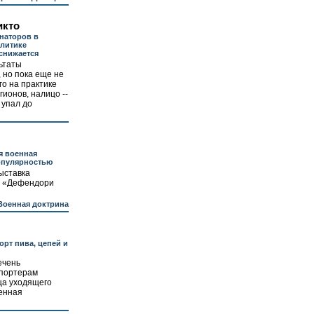
икто
наторов в
литике
снижается
ьтаты
 но пока еще не
о на практике
гионов, налицо --
 упал до
я военная
опулярностью
ыставка
и «Дефендори
Военная доктрина
рт пива, цепей и
ечень
спортерам
ца уходящего
венная