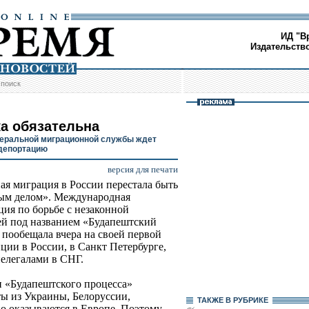
ИД "В
Издательств
/
поиск
а обязательна
еральной миграционной службы ждет
 депортацию
версия для печати
ая миграция в России перестала быть
ым делом». Международная
ция по борьбе с незаконной
й под названием «Будапештский
 пообещала вчера на своей первой
ции в России, в Санкт Петербурге,
нелегалами в СНГ.
 «Будапештского процесса»
ты из Украины, Белоруссии,
ТАКЖЕ В РУБРИКЕ
о оказываются в Европе. Поэтому