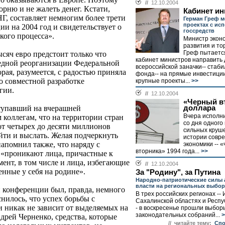
//
12.10.2004
орню и не жалеть денег. Кстати,
Кабинет ин
Г, составляет немногим более трети
Герман Греф м
проектах с ис
и на 2004 год и свидетельствует о
госсредств
кого процесса».
Министр экон
развития и то
Греф пытаетс
ысяч евро предстоит только что
кабинет министров направить 
едной реорганизации Федеральной
всероссийской заначки-- стаб
ая, разумеется, с радостью приняла
фонда-- на прямые инвестиции
о совместной разработке
крупные проекты...
>>
гии.
//
12.10.2004
«Черный в
доллара
тупавший на вчерашней
Вчера исполни
коллегам, что на территории стран
со дня одного
от четырех до десяти миллионов
сильных круше
йти и выслать. Желая подчеркнуть
истории совр
апомнил также, что наряду с
экономики -- 
вторника» 1994 года...
>>
 «проникают лица, причастные к
мент, в том числе и лица, избегающие
//
12.10.2004
енные у себя на родине».
За "Родину", за Путина
Народно-патриотические силы 
власти на региональных выбор
 конференции был, правда, немного
В трех российских регионах -- 
нилось, что успех борьбы с
Сахалинской областях и Респу
 никак не зависит от выделяемых на
- в воскресенье прошли выбор
законодательных собраний...
>
дрей Черненко, средства, которые
// читайте тему:
Спо