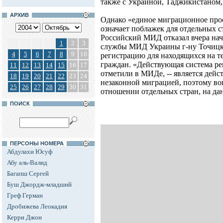
также с Украиной, Таджикистаном
АРХИВ
Однако «единое миграционное прос
означает поблажек для отдельных 
Российский МИД отказал вчера нач
1
2
3
службы МИД Украины г-ну Точицко
4
5
6
7
8
9
10
регистрацию для находящихся на т
граждан. «Действующая система ре
11
12
13
14
15
16
17
отметили в МИДе, -- является дей
18
19
20
21
22
23
24
незаконной миграцией, поэтому воп
25
26
27
28
29
30
31
отношении отдельных стран, на дан
ПОИСК
ПЕРСОНЫ НОМЕРА
Абдулахи Юсуф
Абу аль-Валид
Багапш Сергей
Буш Джордж-младший
Греф Герман
Дробижева Леокадия
Керри Джон