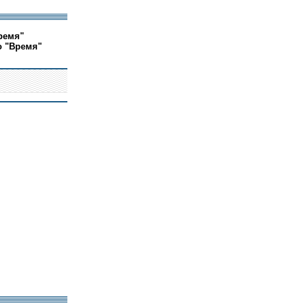
ремя"
о "Время"