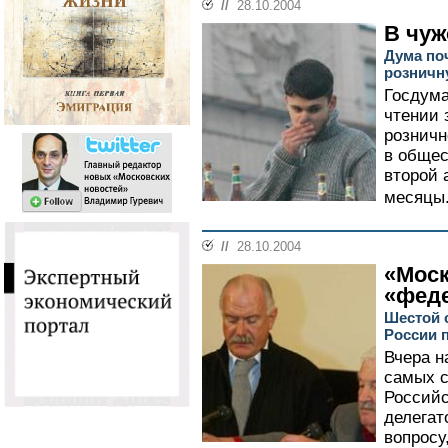
//
28.10.2004
В чуж
Дума по
розничн
Госдума
чтении 
розничн
в общес
второй 
месяцы.
//
28.10.2004
«Моск
«фед
Шестой 
России 
Вчера н
самых с
Российс
делегат
вопросу