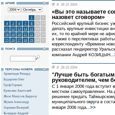
АРХИВ
//
28.10.2004
«Вы это называете со
назовет сговором»
1
2
3
Российский крупный бизнес уж
4
5
6
7
8
9
10
делать крупные инвестиции вн
11
12
13
14
15
16
17
их, то по крайней мере не афи
18
19
20
21
22
23
24
а также о перспективах работ
25
26
27
28
29
30
31
корреспонденту «Времени но
рассказал гендиректор Уральс
ПОИСК
компании Андрей КОЗИЦЫН...
//
28.10.2004
ПЕРСОНЫ НОМЕРА
"Лучше быть богаты
Армитидж Ричард
руководителем, чем 
Бударгин Олег
Греф Герман
С 1 января 2006 года вступит
Ермолин Анатолий
местном самоуправлении. На 
Жозе Мануэль Баррозу
решение придать Таймырскому
муниципального округа в соста
Жуков Александр
>>
января 2006 года...
Зорькин Валерий
Козицын Андрей