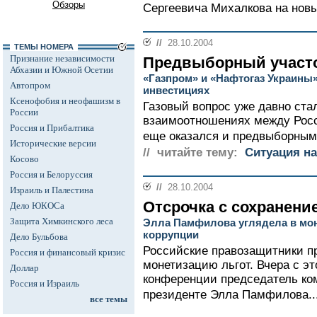
Обзоры
Сергеевича Михалкова на новый
//
28.10.2004
ТЕМЫ НОМЕРА
Признание независимости
Предвыборный участ
Абхазии и Южной Осетии
«Газпром» и «Нафтогаз Украины
Автопром
инвестициях
Ксенофобия и неофашизм в
Газовый вопрос уже давно ста
России
взаимоотношениях между Росси
Россия и Прибалтика
еще оказался и предвыборным.
Исторические версии
// читайте тему:
Ситуация на
Косово
Россия и Белоруссия
//
28.10.2004
Израиль и Палестина
Отсрочка с сохранени
Дело ЮКОСа
Защита Химкинского леса
Элла Памфилова углядела в мон
коррупции
Дело Бульбова
Российские правозащитники пр
Россия и финансовый кризис
монетизацию льгот. Вчера с э
Доллар
конференции председатель ко
Россия и Израиль
президенте Элла Памфилова..
все темы