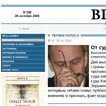
N°198
28 октября 2004
//
Архив
/
ПЕРВАЯ ПОЛОСА
ВЕСЬ НОМЕР
ПЕРВАЯ ПОЛОСА
//
28.10.2004
ПОЛИТИКА И ЭКОНОМИКА
От су
ЗАГРАНИЦА
Коллеги
КРУПНЫМ ПЛАНОМ
ответить
БИЗНЕС И ФИНАНСЫ
Две вы
КУЛЬТУРА
СПОРТ
страны 
КРОМЕ ТОГО
противо
суда на
суда Ко
Зорькин
интервью «Известиям» публич
мнением и признать факт мздо