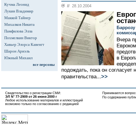
Кучма Леонид
//
28.10.2004
Лукин Владимир
Евро
Маккой Тайнер
оста
Михалков Никита
Баррозу
Памфилова Элла
комисса
Похмелкин Виктор
Вчера п
Хавьер Элорса Кавенгт
Евроко
Шарон Ариэль
предотв
в Европ
Южный Михаил
евродеп
все персоны
подождать, пока он согласует 
>>
правительства...
Свидетельство о регистрации СМИ:
Принимаются вопросы
ЭЛ N° 77-2909 от 26 июня 2000 г
По содержанию публ
Любое использование материалов и иллюстраций
возможно только по согласованию с редакцией