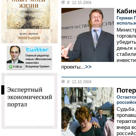
//
12.10.2004
Кабин
Герман Г
использ
Министр
торговл
убедить
деньги 
стабили
инвести
>>
проекты...
//
12.10.2004
Потер
Остаетс
российс
Судьба 
пропавш
теракто
вчера в
российс