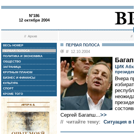
N°186
12 октября 2004
//
Архив
/
ПЕРВАЯ ПОЛОСА
ВЕСЬ НОМЕР
ПЕРВАЯ ПОЛОСА
//
12.10.2004
ПОЛИТИКА И ЭКОНОМИКА
Багап
ОБЩЕСТВО
ЦИК Абх
ЗАГРАНИЦА
президе
КРУПНЫМ ПЛАНОМ
Вчера п
БИЗНЕС И ФИНАНСЫ
КУЛЬТУРА
избират
СПОРТ
республ
КРОМЕ ТОГО
неожида
президе
состояв
>>
Сергей Багапш...
// читайте тему:
Ситуация в 