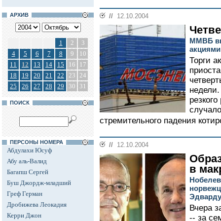
АРХИВ
//
12.10.2004
Четв
ММВБ вн
1
2
3
акциями
4
5
6
7
8
9
10
Торги а
11
12
13
14
15
16
17
приоста
18
19
20
21
22
23
24
четверт
25
26
27
28
29
30
31
недели.
резкого 
ПОИСК
случало
стремительного падения котиро
ПЕРСОНЫ НОМЕРА
//
12.10.2004
Абдулахи Юсуф
Образ
Абу аль-Валид
в мак
Багапш Сергей
Нобелев
Буш Джордж-младший
норвежц
Греф Герман
Эдварду
Дробижева Леокадия
Вчера з
Керри Джон
-- за с