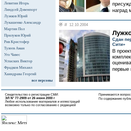
Левитин Игорь
присуж
Линдсей Дэвенпорт
наград м
Лужков Юрий
Лукашенко Александр
//
12.10.2004
Мартин Пол
Лужк
Прилуков Юрий
Сдан пе
Рив Кристофер
Сити»
Тулеев Аман
В проек
Уго Чавес
комплек
Успаских Виктор
оценива
Фрадков Михаил
первые 
Хаиндрава Георгий
все персоны
Свидетельство о регистрации СМИ:
Принимаются вопросы
ЭЛ N° 77-2909 от 26 июня 2000 г
По содержанию публ
Любое использование материалов и иллюстраций
возможно только по согласованию с редакцией