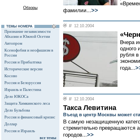
«Времен
Обзоры
>>
фамилии...
//
12.10.2004
ТЕМЫ НОМЕРА
Признание независимости
«Черн
Абхазии и Южной Осетии
Вчера и
Автопром
одного 
Ксенофобия и неофашизм в
рубля в
России
экономи
Россия и Прибалтика
>
года...
Исторические версии
Косово
Россия и Белоруссия
Израиль и Палестина
Дело ЮКОСа
//
12.10.2004
Защита Химкинского леса
Такса Левитина
Дело Бульбова
Въезд в центр Москвы может ст
Россия и финансовый кризис
В самую незащищенную катег
Доллар
стремительно превращаются 
Россия и Израиль
>>
городов...
все темы