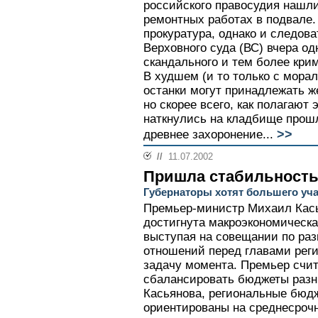
российского правосудия нашл
ремонтных работах в подвале.
прокуратура, однако и следова
Верховного суда (ВС) вчера од
скандального и тем более кри
В худшем (и то только с морал
останки могут принадлежать ж
но скорее всего, как полагают
наткнулись на кладбище прошл
>>
древнее захоронение...
//
11.07.2002
Пришла стабильность
Губернаторы хотят большего уч
Премьер-министр Михаил Касья
достигнута макроэкономическа
выступая на совещании по р
отношений перед главами реги
задачу момента. Премьер счит
сбалансировать бюджеты разн
Касьянова, региональные бюд
ориентированы на среднесроч