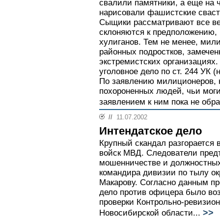
свалили памятники, а еще на 
нарисовали фашистские сваст
Сыщики рассматривают все ве
склоняются к предположению, 
хулиганов. Тем не менее, ми
районных подростков, замечен
экстремистских организациях
уголовное дело по ст. 244 УК 
По заявлению милиционеров, н
похороненных людей, чьи мог
заявлением к ним пока не обр
//
11.07.2002
Интендатское дело
Крупный скандал разгорается 
войск МВД. Следователи пред
мошенничестве и должностных
командира дивизии по тылу ок
Макарову. Согласно данным п
дело против офицера было во
проверки Контрольно-ревизио
>>
Новосибирской области...