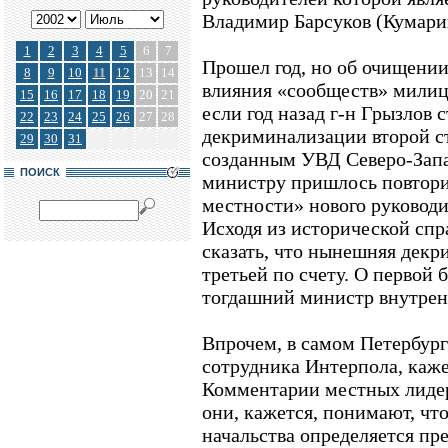
Владимир Барсуков (Кумари
1
2
3
4
5
6
7
Прошел год, но об очищении
8
9
10
11
12
13
14
влияния «сообществ» милиц
15
16
17
18
19
20
21
если год назад г-н Грызлов 
22
23
24
25
26
27
28
декриминализации второй с
29
30
31
созданным УВД Северо-Запад
ПОИСК
министру пришлось повтори
местности» нового руковод
Исходя из исторической спр
сказать, что нынешняя декр
третьей по счету. О первой 
тогдашний министр внутрен
Впрочем, в самом Петербург
сотрудника Интерпола, каже
Комментарии местных лидер
они, кажется, понимают, чт
начальства определяется пр