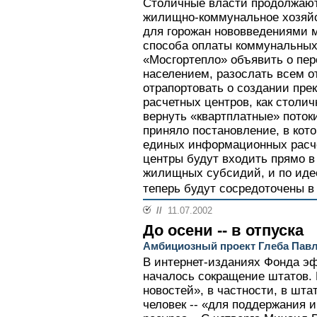
Столичные власти продолжаю
жилищно-коммунальное хозяйс
для горожан нововведениями 
способа оплаты коммунальных 
«Мосгортепло» объявить о пер
населением, разослать всем о
отрапортовать о создании пр
расчетных центров, как столи
вернуть «квартплатные» поток
приняло постановление, в кот
единых информационных расче
центры будут входить прямо в
жилищных субсидий, и по иде
теперь будут сосредоточены в 
//
11.07.2002
До осени -- в отпуска
Амбициозный проект Глеба Павл
В интернет-изданиях Фонда э
началось сокращение штатов.
новостей», в частности, в шта
человек -- «для поддержания