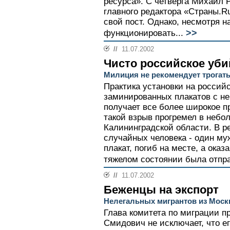
ресурса». С четверга Михаил 
главного редактора «Страны.Ru
свой пост. Однако, несмотря на
>>
функционировать...
//
11.07.2002
Чисто российское уби
Милиция не рекомендует трогать
Практика установки на россий
заминированных плакатов с н
получает все более широкое п
такой взрыв прогремел в небо
Калининградской области. В р
случайных человека - один м
плакат, погиб на месте, а ока
тяжелом состоянии была отпра
//
11.07.2002
Беженцы на экспорт
Нелегальных мигрантов из Мос
Глава комитета по миграции п
Смидович не исключает, что е