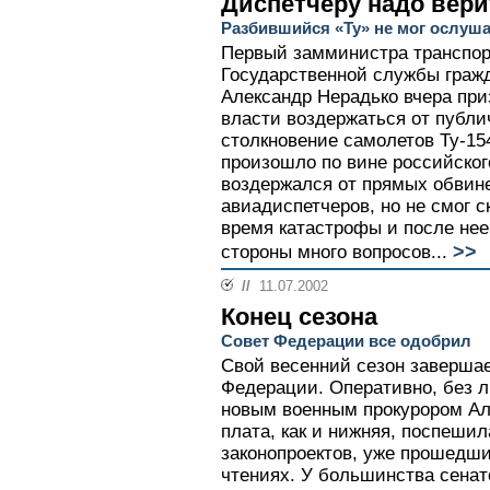
Диспетчеру надо вери
Разбившийся «Ту» не мог ослуш
Первый замминистра транспор
Государственной службы граж
Александр Нерадько вчера пр
власти воздержаться от публи
столкновение самолетов Ту-154
произошло по вине российског
воздержался от прямых обвин
авиадиспетчеров, но не смог с
время катастрофы и после нее
>>
стороны много вопросов...
//
11.07.2002
Конец сезона
Совет Федерации все одобрил
Свой весенний сезон завершае
Федерации. Оперативно, без л
новым военным прокурором Ал
плата, как и нижняя, поспешил
законопроектов, уже прошедши
чтениях. У большинства сенато