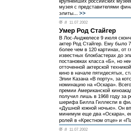
крупнейших российских музее
музея с представителями фи
>>
элиты...
//
11.07.2002
Умер Род Стайгер
В Лос-Анджелесе 9 июля скон
актер Род Стайгер. Ему было 7
более чем в 120 картинах, от 
известных блокбастерах до эп
постановках класса «Б», но н
отточенной актерской техникой
кино в начале пятидесятых, 
Элии Казана «В порту», за ко
номинацию на «Оскара». Всего
премии Американской киноакад
получил лишь в 1968 году за р
шерифа Билла Гиллеспи в фи
«Душной южной ночью». Он впо
минимум еще два «Оскара», ес
ролей в «Крестном отце» и «Па
//
11.07.2002