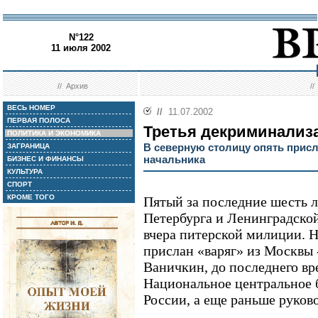
N°122
11 июля 2002
//
Архив
/
ВЕСЬ НОМЕР
//
11.07.2002
ПЕРВАЯ ПОЛОСА
Третья декриминализ
ПОЛИТИКА И ЭКОНОМИКА
В северную столицу опять прис
ЗАГРАНИЦА
начальника
БИЗНЕС И ФИНАНСЫ
КУЛЬТУРА
СПОРТ
КРОМЕ ТОГО
Пятый за последние шесть 
Петербурга и Ленинградской
вчера питерской милиции. Н
прислан «варяг» из Москвы 
Ваничкин, до последнего в
Национальное центральное 
России, а еще раньше рук