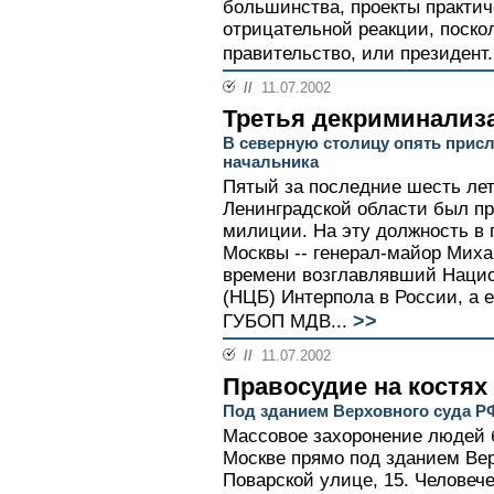
большинства, проекты практи
отрицательной реакции, поскол
правительство, или президент.
//
11.07.2002
Третья декриминализ
В северную столицу опять прис
начальника
Пятый за последние шесть ле
Ленинградской области был пр
милиции. На эту должность в 
Москвы -- генерал-майор Миха
времени возглавлявший Нацио
(НЦБ) Интерпола в России, а
>>
ГУБОП МДВ...
//
11.07.2002
Правосудие на костях
Под зданием Верховного суда Р
Массовое захоронение людей 
Москве прямо под зданием Вер
Поварской улице, 15. Человече