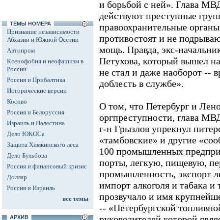
и борьбой с ней». Глава МВД
действуют преступные груп
ТЕМЫ НОМЕРА
правоохранительные органы
Признание независимости
противостоят и не подрыва
Абхазии и Южной Осетии
мощь. Правда, экс-начальн
Автопром
Петухова, который вышел на
Ксенофобия и неофашизм в
России
не стал и даже наоборот -- 
Россия и Прибалтика
доблесть в службе».
Исторические версии
Косово
О том, что Петербург и Лен
Россия и Белоруссия
оргпреступности, глава МВД 
Израиль и Палестина
г-н Грызлов упрекнул питер
Дело ЮКОСа
«тамбовские» и другие «со
Защита Химкинского леса
100 промышленных предприя
Дело Бульбова
порты, легкую, пищевую, 
Россия и финансовый кризис
промышленность, экспорт л
Доллар
импорт алкоголя и табака и т
Россия и Израиль
прозвучало и имя крупнейше
все темы
-- «Петербургской топливно
руководителей которой явля
АРХИВ