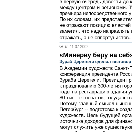
в первую очередь довести до 
между центром и регионами. Т
премьера непосредственного у
По их словам, их представите
не отражают позицию властей 
заметил, что надо направлять 
отражать, а не оппортунистов..
//
11.07.2002
«Минерву беру на себ
Зураб Церетели сделал выговор
В Академии художеств Санкт-П
конференция президента Росс
Зураба Церетели. Президент р
к празднованию 300-летия гор
годы на реставрацию здания у
80 тыс. экспонатов, государст
Потому главный смысл нынешн
Петербург -- подготовка к со
художеств. Цель будущей орга
источника доходов для финан
могут служить уже существу