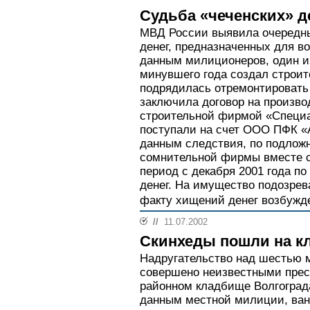
Судьба «чеченских» д
МВД России выявила очередн
денег, предназначенных для в
данным милиционеров, один и
минувшего года создал строит
подрядилась отремонтировать 
заключила договор на произво
строительной фирмой «Специа
поступали на счет ООО ПФК «А
данным следствия, по подлож
сомнительной фирмы вместе с
период с декабря 2001 года п
денег. На имущество подозрев
факту хищений денег возбужде
//
11.07.2002
Скинхеды пошли на к
Надругательство над шестью
совершено неизвестными прест
районном кладбище Волгограда
данным местной милиции, ван