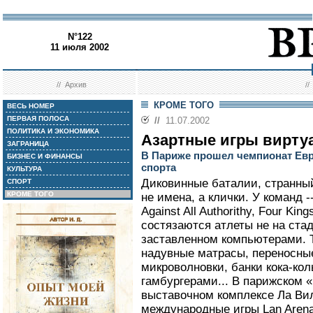
N°122
11 июля 2002
//
Архив
/
КРОМЕ ТОГО
ВЕСЬ НОМЕР
ПЕРВАЯ ПОЛОСА
//
11.07.2002
ПОЛИТИКА И ЭКОНОМИКА
Азартные игры вирту
ЗАГРАНИЦА
В Париже прошел чемпионат Ев
БИЗНЕС И ФИНАНСЫ
спорта
КУЛЬТУРА
Диковинные баталии, странный 
СПОРТ
КРОМЕ ТОГО
не имена, а клички. У команд 
Against All Authorithy, Four King
состязаются атлеты не на стад
заставленном компьютерами. Т
надувные матрасы, переносны
микроволновки, банки кока-кол
гамбургерами... В парижском «
выставочном комплексе Ла Вил
международные игры Lan Aren