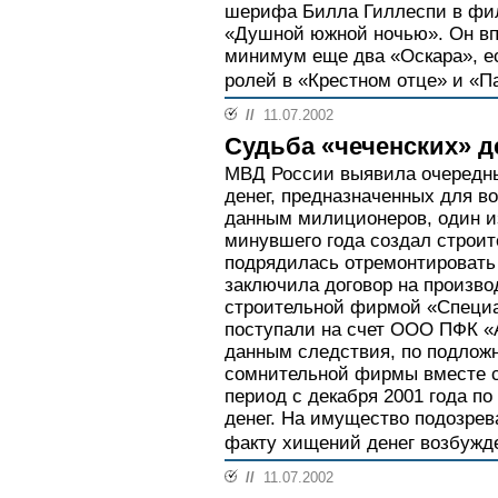
шерифа Билла Гиллеспи в фи
«Душной южной ночью». Он впо
минимум еще два «Оскара», ес
ролей в «Крестном отце» и «Па
//
11.07.2002
Судьба «чеченских» д
МВД России выявила очередн
денег, предназначенных для в
данным милиционеров, один и
минувшего года создал строит
подрядилась отремонтировать 
заключила договор на произво
строительной фирмой «Специа
поступали на счет ООО ПФК «А
данным следствия, по подлож
сомнительной фирмы вместе с
период с декабря 2001 года п
денег. На имущество подозрев
факту хищений денег возбужде
//
11.07.2002