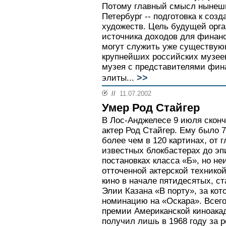
Потому главный смысл нынешн
Петербург -- подготовка к со
художеств. Цель будущей орга
источника доходов для финан
могут служить уже существу
крупнейших российских музее
музея с представителями фи
>>
элиты...
//
11.07.2002
Умер Род Стайгер
В Лос-Анджелесе 9 июля скон
актер Род Стайгер. Ему было 7
более чем в 120 картинах, от 
известных блокбастерах до эп
постановках класса «Б», но н
отточенной актерской техникой
кино в начале пятидесятых, 
Элии Казана «В порту», за ко
номинацию на «Оскара». Всего
премии Американской киноакад
получил лишь в 1968 году за р