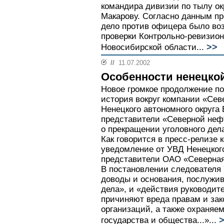
командира дивизии по тылу ок
Макарову. Согласно данным п
дело против офицера было во
проверки Контрольно-ревизио
>>
Новосибирской области...
//
11.07.2002
Особенности ненецко
Новое громкое продолжение по
история вокруг компании «Сев
Ненецкого автономного округа
представители «Северной неф
о прекращении уголовного дел
Как говорится в пресс-релизе
уведомление от УВД Ненецкого
представители ОАО «Северная
В постановлении следователя 
доводы и основания, послужи
дела», и «действия руководи
причиняют вреда правам и за
организаций, а также охраняе
>
государства и общества...»...