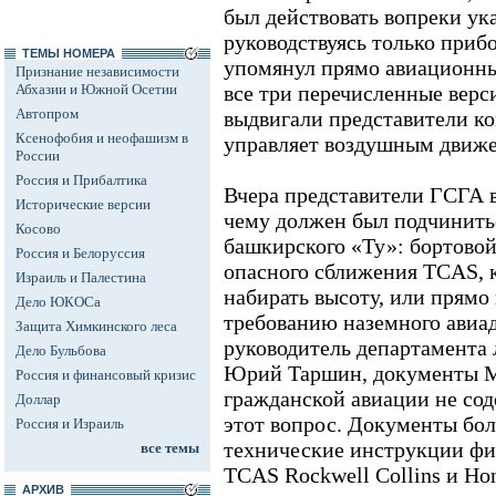
был действовать вопреки ук
руководствуясь только приб
ТЕМЫ НОМЕРА
упомянул прямо авиационны
Признание независимости
Абхазии и Южной Осетии
все три перечисленные верс
Автопром
выдвигали представители ко
Ксенофобия и неофашизм в
управляет воздушным движе
России
Россия и Прибалтика
Вчера представители ГСГА в
Исторические версии
чему должен был подчинитьс
Косово
башкирского «Ту»: бортово
Россия и Белоруссия
опасного сближения TCAS, 
Израиль и Палестина
набирать высоту, или прям
Дело ЮКОСа
требованию наземного авиад
Защита Химкинского леса
руководитель департамента
Дело Бульбова
Юрий Таршин, документы М
Россия и финансовый кризис
гражданской авиации не сод
Доллар
этот вопрос. Документы бол
Россия и Израиль
технические инструкции фир
все темы
TCAS Rockwell Collins и Ho
АРХИВ