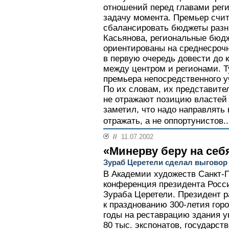
отношений перед главами реги
задачу момента. Премьер счит
сбалансировать бюджеты разн
Касьянова, региональные бюд
ориентированы на среднесроч
в первую очередь довести до 
между центром и регионами. Т
премьера непосредственного у
По их словам, их представите
не отражают позицию властей 
заметил, что надо направлять 
отражать, а не оппортунистов..
//
11.07.2002
«Минерву беру на себ
Зураб Церетели сделал выговор
В Академии художеств Санкт-П
конференция президента Росс
Зураба Церетели. Президент р
к празднованию 300-летия гор
годы на реставрацию здания у
80 тыс. экспонатов, государст