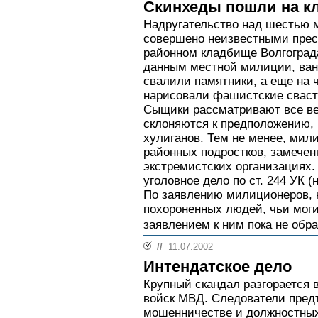
Скинхеды пошли на к
Надругательство над шестью
совершено неизвестными прест
районном кладбище Волгограда
данным местной милиции, ван
свалили памятники, а еще на 
нарисовали фашистские сваст
Сыщики рассматривают все ве
склоняются к предположению, 
хулиганов. Тем не менее, ми
районных подростков, замечен
экстремистских организациях
уголовное дело по ст. 244 УК 
По заявлению милиционеров, н
похороненных людей, чьи мог
заявлением к ним пока не обр
//
11.07.2002
Интендатское дело
Крупный скандал разгорается 
войск МВД. Следователи пред
мошенничестве и должностных