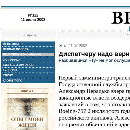
N°122
11 июля 2002
//
Архив
/
ВЕСЬ НОМЕР
//
11.07.2002
ПЕРВАЯ ПОЛОСА
Диспетчеру надо вери
ПОЛИТИКА И ЭКОНОМИКА
Разбившийся «Ту» не мог ослуш
ЗАГРАНИЦА
БИЗНЕС И ФИНАНСЫ
КУЛЬТУРА
СПОРТ
Первый замминистра транспо
КРОМЕ ТОГО
Государственной службы гр
Александр Нерадько вчера 
авиационные власти воздер
заявлений о том, что столкн
Boeing-757 2 июля этого го
российского экипажа. Алекс
от прямых обвинений в адр