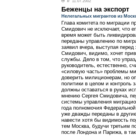
//
11.07.2002
Беженцы на экспорт
Нелегальных мигрантов из Мос
Глава комитета по миграции п
Смидович не исключает, что е
время может быть ликвидирова
переданы управлению по мигр
заявил вчера, выступая перед 
Смидович, видимо, хочет прив
службы. Дело в том, что упраз
руководитель, естественно, с
«силовую часть» проблемы ми
доверить милиционерам, но о
политики в целом и контроль з
должны оставаться в руках ис
мнению Сергея Смидовича, пе
системы управления миграцио
года полномочия Федерально
уже дважды переданы в другие
навести хотя бы видимость по
тем Москва, будучи третьим 
после Лондона и Парижа, в та