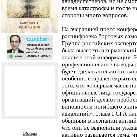
авиадиспетчеров, но не смог
время катастрофы и после н
стороны много вопросов.
На вчерашней пресс-конфер
расшифровка бортовых само
Группа российских эксперто
была вылететь в германский
анализе этой информации. Н
профессиональные выводы о
будет сделать только по око
особенно старался скрыть с
того, что «с первых часов п
официальные лица государс
организаций делают необос
виновности погибшего эки
авиалиний». Глава ГСГА нап
обвиняли в незнании английс
что они не выполнили указа
Обзоры
активно развивается тема, ч