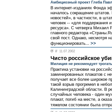
Амбициозный проект Глеба Павл
В интернет-изданиях Фонда э
началось сокращение штатов.
новостей», в частности, в шта
человек -- «для поддержания
ресурса». С четверга Михаил 
главного редактора «Страны.Ru
свой пост. Однако, несмотря на
>>
функционировать...
//
11.07.2002
Чисто российское уби
Милиция не рекомендует трогать
Практика установки на россий
заминированных плакатов с н
получает все более широкое п
такой взрыв прогремел в небо
Калининградской области. В р
случайных человека - один м
плакат, погиб на месте, а ока
тяжелом состоянии была отпра