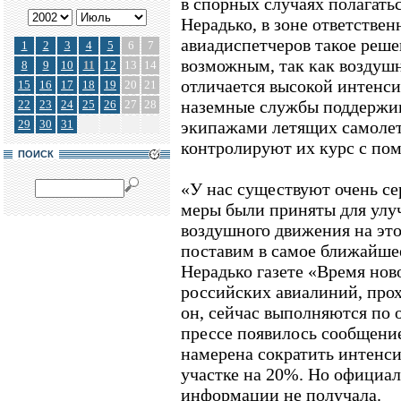
в спорных случаях полагать
Нерадько, в зоне ответстве
авиадиспетчеров такое реш
1
2
3
4
5
6
7
возможным, так как воздуш
8
9
10
11
12
13
14
отличается высокой интенс
15
16
17
18
19
20
21
наземные службы поддержив
22
23
24
25
26
27
28
29
30
31
экипажами летящих самолет
контролируют их курс с по
ПОИСК
«У нас существуют очень се
меры были приняты для улу
воздушного движения на это
поставим в самое ближайшее
Нерадько газете «Время нов
российских авиалиний, прохо
он, сейчас выполняются по
прессе появилось сообщение
намерена сократить интенси
участке на 20%. Но официа
информации не получала.