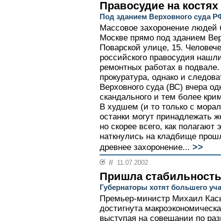
Правосудие на костях
Под зданием Верховного суда Р
Массовое захоронение людей 
Москве прямо под зданием Вер
Поварской улице, 15. Человече
российского правосудия нашл
ремонтных работах в подвале.
прокуратура, однако и следова
Верховного суда (ВС) вчера од
скандального и тем более кри
В худшем (и то только с морал
останки могут принадлежать ж
но скорее всего, как полагают
наткнулись на кладбище прошл
>>
древнее захоронение...
//
11.07.2002
Пришла стабильность
Губернаторы хотят большего уч
Премьер-министр Михаил Касья
достигнута макроэкономическа
выступая на совещании по р