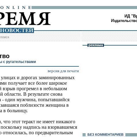
ИД "В
Издательств
/
поиск
тво
ы с ругательствами
версия для печати
 улицах и дорогах заминированных
ми получает все более широкое
й взрыв прогремел в небольшом
 области. В результате снова
а - один мужчина, попытавшийся
оказавшаяся поблизости женщина в
а в больницу.
 что этот теракт не имеет никакого
 поскольку надпись на взорвавшемся
но относилась, по предварительным
БЕЗ КОМMЕНТАРИЕВ