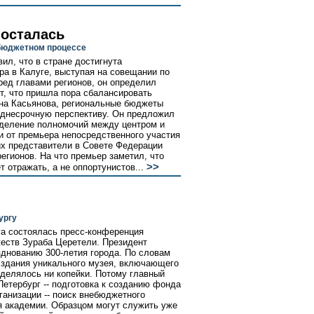
 осталась
 бюджетном процессе
ил, что в стране достигнута
ра в Калуге, выступая на совещании по
ед главами регионов, он определил
т, что пришла пора сбалансировать
-на Касьянова, региональные бюджеты
еднесрочную перспективу. Он предложил
зделение полномочий между центром и
и от премьера непосредственного участия
их представители в Совете Федерации
егионов. На что премьер заметил, что
>>
т отражать, а не оппортунистов...
ургу
а состоялась пресс-конференция
еств Зураба Церетели. Президент
зднованию 300-летия города. По словам
 здания уникального музея, включающего
ыделялось ни копейки. Потому главный
етербург -- подготовка к созданию фонда
анизации -- поиск внебюджетного
я академии. Образцом могут служить уже