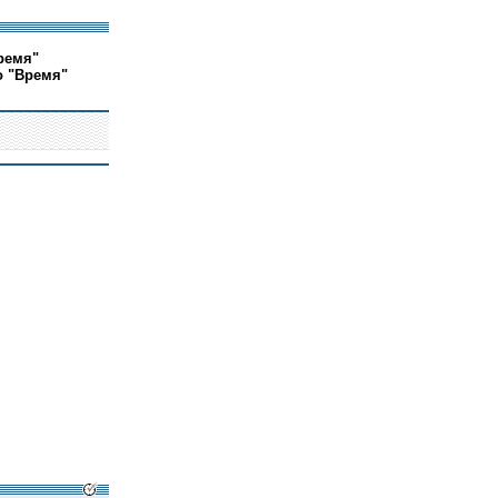
ремя"
о "Время"