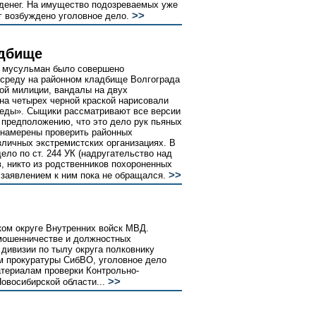
денег. На имущество подозреваемых уже
>>
г возбуждено уголовное дело.
адбище
и мусульман было совершено
 среду на районном кладбище Волгограда
ой милиции, вандалы на двух
на четырех черной краской нарисовали
хеды». Сыщики рассматривают все версии
 предположению, что это дело рук пьяных
 намерены проверить районных
зличных экстремистских организациях. В
ло по ст. 244 УК (надругательство над
, никто из родственников похороненных
>>
 заявлением к ним пока не обращался.
ком округе Внутренних войск МВД.
мошенничестве и должностных
дивизии по тылу округа полковнику
м прокуратуры СибВО, уголовное дело
териалам проверки Контрольно-
>>
овосибирской области...