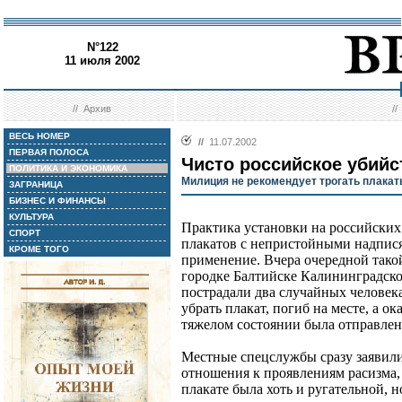
N°122
11 июля 2002
//
Архив
/
ВЕСЬ НОМЕР
//
11.07.2002
ПЕРВАЯ ПОЛОСА
Чисто российское убийс
ПОЛИТИКА И ЭКОНОМИКА
Милиция не рекомендует трогать плакат
ЗАГРАНИЦА
БИЗНЕС И ФИНАНСЫ
КУЛЬТУРА
Практика установки на российских
СПОРТ
плакатов с непристойными надпися
КРОМЕ ТОГО
применение. Вчера очередной тако
городке Балтийске Калининградской
пострадали два случайных человек
убрать плакат, погиб на месте, а 
тяжелом состоянии была отправлен
Местные спецслужбы сразу заявили,
отношения к проявлениям расизма,
плакате была хоть и ругательной, 