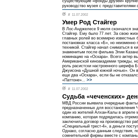
существующие «фонды друзей» крупне
руководство музея с представителями 
//
11.07.2002
Умер Род Стайгер
В Лос-Анджелесе 9 июля скончался зна
Стайгер. Ему было 77 лет. За свою жизн
главных ролей во всемирно известных 
постановках класса «Б», но неизменно 
техникой. Стайгер начал сниматься в к
знаменитым после фильма Элии Казана 
номинацию на «Оскара». Всего актер в
Американской киноакадемии трижды, но 
роль расистски настроенного шерифа 
Джуисона «Душной южной ночью». Он в
еще два «Оскара», если бы не отказалс
>>
«Паттоне»...
//
11.07.2002
Судьба «чеченских» ден
МВД России выявила очередные факты
предназначенных для восстановления 
один из жителей Алхан-Калы в апреле 
компанию, которая подрядилась отремо
заключила договор на производство ра
«Специальный трест-4», а деньги пост
Однако, согласно данным следствия, 
сомнительной фирмы вместе с компаньо