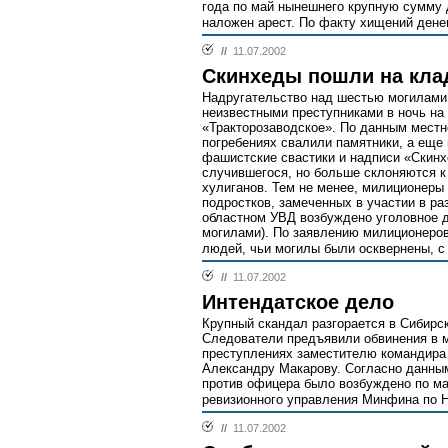
года по май нынешнего крупную сумму 
наложен арест. По факту хищений дене
//
11.07.2002
Скинхеды пошли на кл
Надругательство над шестью могилам
неизвестными преступниками в ночь на
«Тракторозаводское». По данным местн
погребениях свалили памятники, а еще 
фашистские свастики и надписи «Скин
случившегося, но больше склоняются к
хулиганов. Тем не менее, милиционеры
подростков, замеченных в участии в ра
областном УВД возбуждено уголовное де
могилами). По заявлению милиционеров
людей, чьи могилы были осквернены, с
//
11.07.2002
Интендатское дело
Крупный скандал разгорается в Сибирс
Следователи предъявили обвинения в 
преступлениях заместителю командира 
Александру Макарову. Согласно данны
против офицера было возбуждено по ма
ревизионного управления Минфина по Н
//
11.07.2002