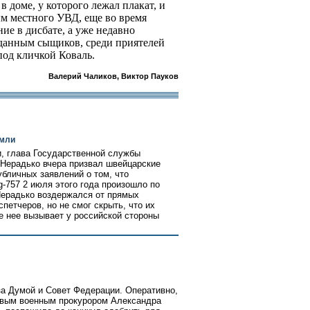
 доме, у которого лежал плакат, и
м местного УВД, еще во время
ие в дисбате, а уже недавно
 данным сыщиков, среди приятелей
под кличкой Коваль.
Валерий Чаликов, Виктор Пауков
емли
, глава Государственной службы
 Нерадько вчера призвал швейцарские
бличных заявлений о том, что
g-757 2 июля этого года произошло по
Нерадько воздержался от прямых
петчеров, но не смог скрыть, что их
е нее вызывает у российской стороны
за Думой и Совет Федерации. Оперативно,
новым военным прокурором Александра