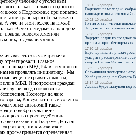
кретному человеку с уголовным
18:51, 16 декабря
ывались плакаты только с надписью
Радикальная молодежь собрал
ом шоссе в Подмосковье при попытке
площади в подмосковном Со
не такой транспарант была тяжело
18:32, 16 декабря
. А уже на этой неделе на глухой
Путин отверг упреки адвокат
Ходорковского в давлении на 
 плакат «Смерть жидам» нашли двое
, правда, вовремя заметили
17:58, 16 декабря
Задержан один из предполаг
тскочив, отделались лишь
организаторов беспорядков 
17:10, 16 декабря
Европарламент призвал росси
учитывая, что это уже третье за
ускорить расследование обст
зу отреагировали. Главное
смерти Сергея Магнитского
нного порядка МВД РФ выступило со
16:35, 16 декабря
Саакашвили посмертно награ
нам не проявлять инициативу. «Мы
Холбрука орденом Святого Г
ьные вещи, не срывать плакаты, а
аявили в МВД. И попросили граждан
16:14, 16 декабря
Ассанж будет выпущен под з
ие случаи, когда поблизости
обеспечения. Несмотря на явно
го взрыва, Консультативный совет по
культурных автономий также
дерации одобрить активно
конопроект о противодействии
 слово сказали и в Госдуме. Депутат
о») заявил, что в московском,
ях просматривается определенная