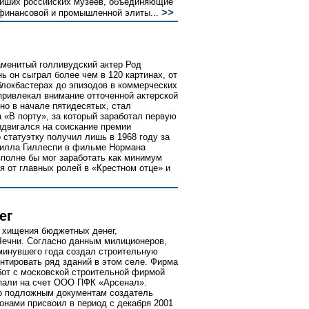
йших российских музеев, объединяющие
>>
финансовой и промышленной элиты...
менитый голливудский актер Род
ь он сыграл более чем в 120 картинах, от
блокбастерах до эпизодов в коммерческих
привлекал внимание отточенной актерской
ино в начале пятидесятых, стал
«В порту», за который заработал первую
ыдвигался на соискание премии
статуэтку получил лишь в 1968 году за
Билла Гиллеспи в фильме Нормана
полне бы мог заработать как минимум
я от главных ролей в «Крестном отце» и
ег
 хищения бюджетных денег,
Чечни. Согласно данным милиционеров,
минувшего года создал строительную
нтировать ряд зданий в этом селе. Фирма
бот с московской строительной фирмой
упали на счет ООО ПФК «Арсенал».
по подложным документам создатель
нами присвоил в период с декабря 2001