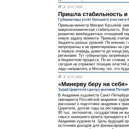
//
11.07.2002
Пришла стабильность и
Губернаторы хотят большего участия в
Премьер-министр Михаил Касьянов заяв
макроэкономическая стабильность. Вче
развитию межбюджетных отношений пер
новую задачу момента. Премьер считае
бюджеты разных уровней. По мнению г
непрозрачны и не ориентированы на ср
в первую очередь довести до конца ра
регионами. Тут губернаторы затребовал
в бюджетном процессе. По их словам, 
сегодня не отражают позицию властей р
надо направлять в Москву тех, кто буде
//
11.07.2002
«Минерву беру на себя»
Зураб Церетели сделал выговор Петерб
В Академии художеств Санкт-Петербург
президента Российской академии худож
рассказал о подготовке академии к пра
Церетели, долгие годы на реставрацию
80 тыс. экспонатов, государством не в
смысл нынешнего визита президента в П
Академии художеств. Цель будущей орг
источника доходов для финансировани