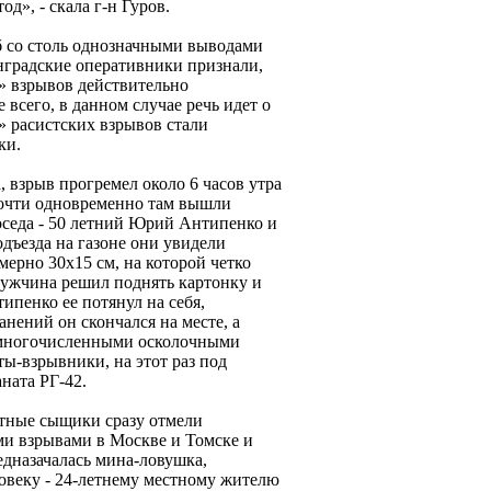
од», - скала г-н Гуров.
б со столь однозначными выводами
инградские оперативники признали,
х» взрывов действительно
е всего, в данном случае речь идет о
» расистских взрывов стали
ки.
 взрыв прогремел около 6 часов утра
Почти одновременно там вышли
оседа - 50 летний Юрий Антипенко и
одъезда на газоне они увидели
ерно 30х15 см, на которой четко
Мужчина решил поднять картонку и
ипенко ее потянул на себя,
нений он скончался на месте, а
 многочисленными осколочными
ы-взрывники, на этот раз под
ната РГ-42.
естные сыщики сразу отмели
ми взрывами в Москве и Томске и
едназачалась мина-ловушка,
овеку - 24-летнему местному жителю