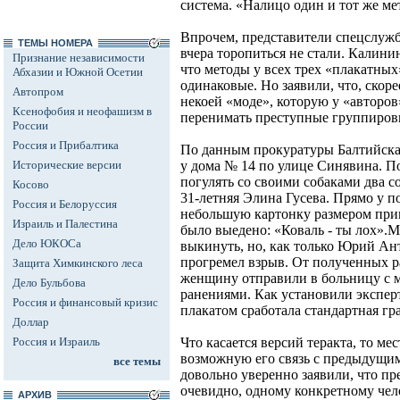
система. «Налицо один и тот же мет
Впрочем, представители спецслуж
ТЕМЫ НОМЕРА
вчера торопиться не стали. Калин
Признание независимости
что методы у всех трех «плакатны
Абхазии и Южной Осетии
одинаковые. Но заявили, что, скоре
Автопром
некоей «моде», которую у «авторов
Ксенофобия и неофашизм в
перенимать преступные группиров
России
Россия и Прибалтика
По данным прокуратуры Балтийска,
Исторические версии
у дома № 14 по улице Синявина. 
погулять со своими собаками два с
Косово
31-летняя Элина Гусева. Прямо у п
Россия и Белоруссия
небольшую картонку размером прим
Израиль и Палестина
было выедено: «Коваль - ты лох».
Дело ЮКОСа
выкинуть, но, как только Юрий Ант
прогремел взрыв. От полученных ра
Защита Химкинского леса
женщину отправили в больницу с
Дело Бульбова
ранениями. Как установили эксперт
Россия и финансовый кризис
плакатом сработала стандартная гра
Доллар
Россия и Израиль
Что касается версий теракта, то м
возможную его связь с предыдущи
все темы
довольно уверенно заявили, что пр
очевидно, одному конкретному чел
АРХИВ