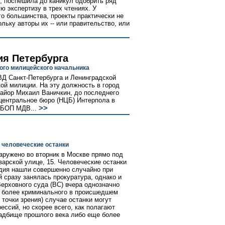
я, поспешила до каникул одобрить ряд
 экспертизу в трех чтениях. У
го большинства, проекты практически не
льку авторы их -- или правительство, или
ия Петербурга
ого милицейского начальника
Д Санкт-Петербурга и Ленинградской
ой милиции. На эту должность в город
майор Михаил Ваничкин, до последнего
центральное бюро (НЦБ) Интерпола в
>>
УБОП МДВ...
 человеческие останки
ружено во вторник в Москве прямо под
арской улице, 15. Человеческие останки
удия нашли совершенно случайно при
 сразу занялась прокуратура, однако и
ерховного суда (ВС) вчера однозначно
ем более криминального в происшедшем
 точки зрения) случае останки могут
ссий, но скорее всего, как полагают
ладбище прошлого века либо еще более