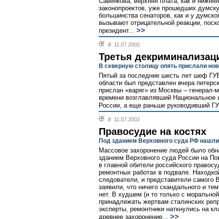
Савенкова, верхняя плата, как и нижня
законопроектов, уже прошедших думскую
большинства сенаторов, как и у думско
вызывают отрицательной реакции, поско
>>
президент...
//
11.07.2002
Третья декриминализац
В северную столицу опять прислали нов
Пятый за последние шесть лет шеф ГУВ
области был представлен вчера питерск
прислан «варяг» из Москвы -- генерал-
времени возглавлявший Национальное 
России, а еще раньше руководивший Г
//
11.07.2002
Правосудие на костях
Под зданием Верховного суда РФ нашли
Массовое захоронение людей было обна
зданием Верховного суда России на Пов
в главной обители российского правос
ремонтных работах в подвале. Находкой
следователи, и представители самого В
заявили, что ничего скандального и т
нет. В худшем (и то только с моральной
принадлежать жертвам сталинских репре
эксперты, ремонтники наткнулись на к
>>
древнее захоронение...