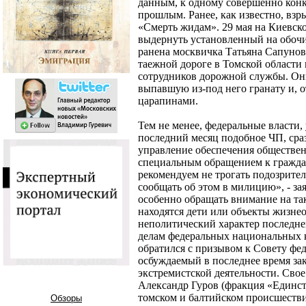
данным, к одному совершенно кон
прошлым. Ранее, как известно, взр
«Смерть жидам». 29 мая на Киевск
выдернуть установленный на обочи
ранена москвичка Татьяна Сапунова
таежной дороге в Томской области
сотрудников дорожной службы. Они
выпавшую из-под него гранату и, о
царапинами.
Тем не менее, федеральные власти, 
последний месяц подобное ЧП, сра
управление обеспечения обществе
специальным обращением к гражда
рекомендуем не трогать подозрител
сообщать об этом в милицию», - з
особенно обращать внимание на так
находятся дети или объекты жизне
неполитический характер последне
делам федеральных национальных 
обратился с призывом к Совету фе
осбуждаемый в последнее время за
экстремистской деятельности. Свое
Александр Гуров (фракция «Единств
томском и балтийском происшестви
Обзоры