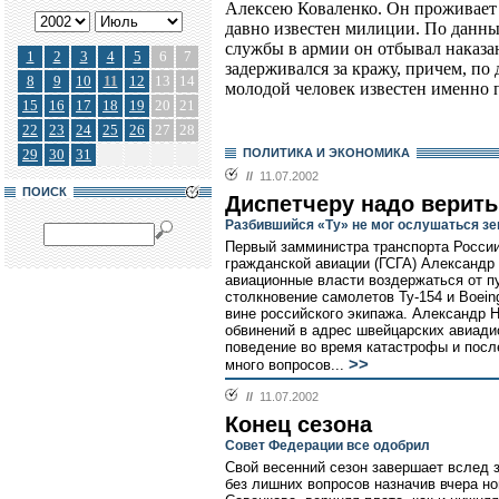
Алексею Коваленко. Он проживает в
давно известен милиции. По данны
службы в армии он отбывал наказан
1
2
3
4
5
6
7
задерживался за кражу, причем, по
8
9
10
11
12
13
14
молодой человек известен именно 
15
16
17
18
19
20
21
22
23
24
25
26
27
28
29
30
31
ПОЛИТИКА И ЭКОНОМИКА
//
11.07.2002
ПОИСК
Диспетчеру надо верить
Разбившийся «Ту» не мог ослушаться з
Первый замминистра транспорта России
гражданской авиации (ГСГА) Александр
авиационные власти воздержаться от пу
столкновение самолетов Ту-154 и Boein
вине российского экипажа. Александр 
обвинений в адрес швейцарских авиадис
поведение во время катастрофы и посл
>>
много вопросов...
//
11.07.2002
Конец сезона
Совет Федерации все одобрил
Свой весенний сезон завершает вслед 
без лишних вопросов назначив вчера 