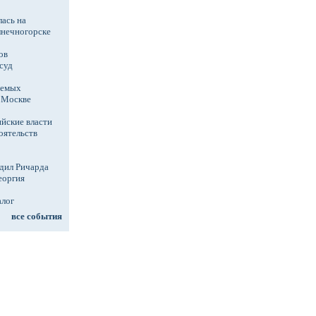
ась на
лнечногорске
ов
суд
аемых
в Москве
йские власти
оятельств
дил Ричарда
еоргия
алог
все события