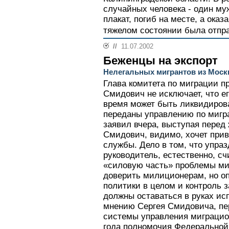
случайных человека - один м
плакат, погиб на месте, а ока
тяжелом состоянии была отпра
//
11.07.2002
Беженцы на экспорт
Нелегальных мигрантов из Мос
Глава комитета по миграции п
Смидович не исключает, что е
время может быть ликвидирова
переданы управлению по мигр
заявил вчера, выступая перед 
Смидович, видимо, хочет прив
службы. Дело в том, что упраз
руководитель, естественно, с
«силовую часть» проблемы ми
доверить милиционерам, но о
политики в целом и контроль з
должны оставаться в руках ис
мнению Сергея Смидовича, пе
системы управления миграцио
года полномочия Федерально