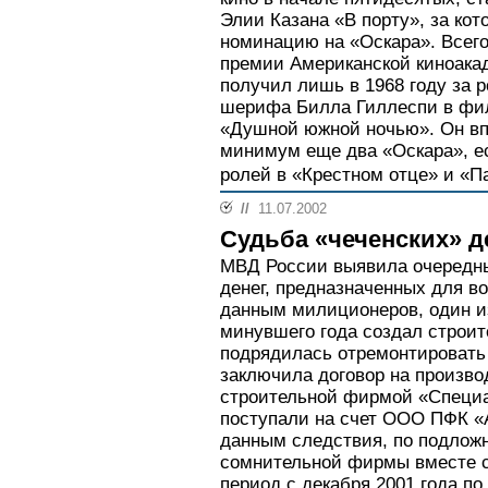
Элии Казана «В порту», за ко
номинацию на «Оскара». Всего
премии Американской киноакад
получил лишь в 1968 году за р
шерифа Билла Гиллеспи в фи
«Душной южной ночью». Он впо
минимум еще два «Оскара», ес
ролей в «Крестном отце» и «Па
//
11.07.2002
Судьба «чеченских» д
МВД России выявила очередн
денег, предназначенных для в
данным милиционеров, один и
минувшего года создал строит
подрядилась отремонтировать 
заключила договор на произво
строительной фирмой «Специа
поступали на счет ООО ПФК «А
данным следствия, по подлож
сомнительной фирмы вместе с
период с декабря 2001 года п