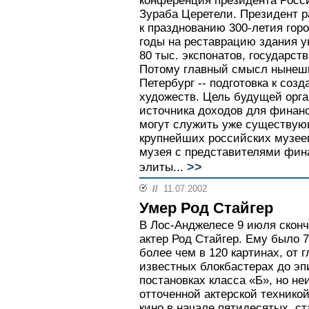
конференция президента Росс
Зураба Церетели. Президент р
к празднованию 300-летия гор
годы на реставрацию здания у
80 тыс. экспонатов, государст
Потому главный смысл нынешн
Петербург -- подготовка к со
художеств. Цель будущей орга
источника доходов для финан
могут служить уже существу
крупнейших российских музее
музея с представителями фи
>>
элиты...
//
11.07.2002
Умер Род Стайгер
В Лос-Анджелесе 9 июля скон
актер Род Стайгер. Ему было 7
более чем в 120 картинах, от 
известных блокбастерах до эп
постановках класса «Б», но н
отточенной актерской техникой
кино в начале пятидесятых, 