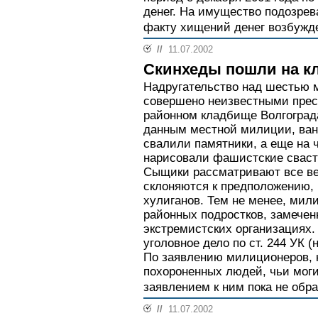
денег. На имущество подозрев
факту хищений денег возбужд
//
11.07.2002
Скинхеды пошли на к
Надругательство над шестью
совершено неизвестными прест
районном кладбище Волгограда
данным местной милиции, ван
свалили памятники, а еще на 
нарисовали фашистские сваст
Сыщики рассматривают все ве
склоняются к предположению, 
хулиганов. Тем не менее, ми
районных подростков, замечен
экстремистских организациях
уголовное дело по ст. 244 УК 
По заявлению милиционеров, н
похороненных людей, чьи мог
заявлением к ним пока не обр
//
11.07.2002