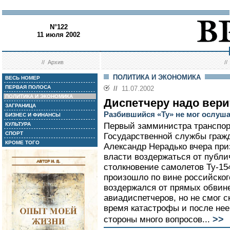
N°122
11 июля 2002
//
Архив
/
ПОЛИТИКА И ЭКОНОМИКА
ВЕСЬ НОМЕР
ПЕРВАЯ ПОЛОСА
//
11.07.2002
ПОЛИТИКА И ЭКОНОМИКА
Диспетчеру надо вери
ЗАГРАНИЦА
Разбившийся «Ту» не мог ослуш
БИЗНЕС И ФИНАНСЫ
КУЛЬТУРА
Первый замминистра транспор
СПОРТ
Государственной службы граж
КРОМЕ ТОГО
Александр Нерадько вчера пр
власти воздержаться от публи
столкновение самолетов Ту-154
произошло по вине российског
воздержался от прямых обвин
авиадиспетчеров, но не смог с
время катастрофы и после нее
>>
стороны много вопросов...