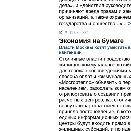
дела», и «действия руководи
причиняют вреда правам и за
организаций, а также охраняе
государства и общества...»...
//
11.07.2002
Экономия на бумаге
Власти Москвы хотят уместить в
квитанции
Столичные власти продолжаю
жилищно-коммунальное хозяйс
для горожан нововведениями 
способа оплаты коммунальных 
«Мосгортепло» объявить о пер
населением, разослать всем о
отрапортовать о создании пр
расчетных центров, как столи
вернуть «квартплатные» поток
приняло постановление, в кот
единых информационных расче
центры будут входить прямо в
жилищных субсидий, и по иде