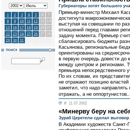
Губернаторы хотят большего уч
Премьер-министр Михаил Касья
1
2
3
4
5
6
7
достигнута макроэкономическа
8
9
10
11
12
13
14
выступая на совещании по р
15
16
17
18
19
20
21
отношений перед главами реги
22
23
24
25
26
27
28
задачу момента. Премьер счит
29
30
31
сбалансировать бюджеты разн
Касьянова, региональные бюд
ПОИСК
ориентированы на среднесроч
в первую очередь довести до 
между центром и регионами. Т
премьера непосредственного у
По их словам, их представите
не отражают позицию властей 
заметил, что надо направлять 
отражать, а не оппортунистов.
//
11.07.2002
«Минерву беру на себ
Зураб Церетели сделал выговор
В Академии художеств Санкт-П