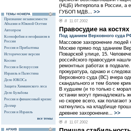
(НЦБ) Интерпола в России, а
>>
ГУБОП МДВ...
ТЕМЫ НОМЕРА
Признание независимости
//
11.07.2002
Абхазии и Южной Осетии
Правосудие на костях
Автопром
Под зданием Верховного суда Р
Ксенофобия и неофашизм в
России
Массовое захоронение людей 
Россия и Прибалтика
Москве прямо под зданием Вер
Поварской улице, 15. Человече
Исторические версии
российского правосудия нашл
Косово
ремонтных работах в подвале.
Россия и Белоруссия
прокуратура, однако и следова
Израиль и Палестина
Верховного суда (ВС) вчера од
Дело ЮКОСа
скандального и тем более кри
Защита Химкинского леса
В худшем (и то только с морал
Дело Бульбова
останки могут принадлежать ж
Россия и финансовый кризис
но скорее всего, как полагают
Доллар
наткнулись на кладбище прошл
Россия и Израиль
>>
древнее захоронение...
все темы
//
11.07.2002
Пришла стабильность
АРХИВ