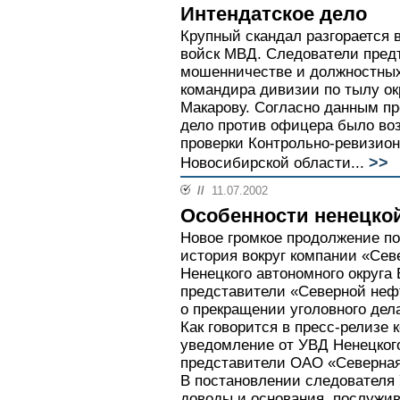
Интендатское дело
Крупный скандал разгорается 
войск МВД. Следователи пред
мошенничестве и должностных
командира дивизии по тылу ок
Макарову. Согласно данным п
дело против офицера было во
проверки Контрольно-ревизио
>>
Новосибирской области...
//
11.07.2002
Особенности ненецко
Новое громкое продолжение по
история вокруг компании «Сев
Ненецкого автономного округа
представители «Северной неф
о прекращении уголовного дел
Как говорится в пресс-релизе
уведомление от УВД Ненецкого
представители ОАО «Северная
В постановлении следователя 
доводы и основания, послужи