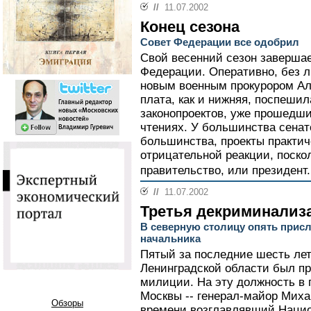
//
11.07.2002
Конец сезона
Совет Федерации все одобрил
Свой весенний сезон завершае
Федерации. Оперативно, без л
новым военным прокурором Ал
плата, как и нижняя, поспешил
законопроектов, уже прошедши
чтениях. У большинства сенато
большинства, проекты практи
отрицательной реакции, поскол
правительство, или президент.
//
11.07.2002
Третья декриминализ
В северную столицу опять прис
начальника
Пятый за последние шесть ле
Ленинградской области был пр
милиции. На эту должность в 
Москвы -- генерал-майор Миха
Обзоры
времени возглавлявший Нацио