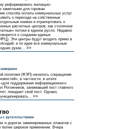
ему реформировать жилищно-
е заметными для горожан
ие способа оплаты коммунальных услуг.
ъявить о переходе на собственные
отдельные книжки и отрапортовать о
енных расчетных центров, как столичное
латные» потоки в единое русло. Недавно
говорится о создании единых
РЦ). Эти центры будут входить прямо в
бсидий, и по идее все коммунальные
>>
одних руках...
 завершен
ой политики (ФЭП) началось сокращение
овостей», в частности, в штате
-- «для поддержания информационного
ил Рогожников, занимавший пост главного
лет, покидает свой пост. Однако,
>>
ункционировать...
тво
ы с ругательствами
ах и дорогах заминированных плакатов с
е более широкое применение. Вчера