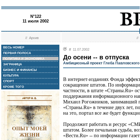
N°122
11 июля 2002
//
Архив
/
ВЕСЬ НОМЕР
//
11.07.2002
ПЕРВАЯ ПОЛОСА
До осени -- в отпуска
ПОЛИТИКА И ЭКОНОМИКА
Амбициозный проект Глеба Павловского
ЗАГРАНИЦА
БИЗНЕС И ФИНАНСЫ
КУЛЬТУРА
В интернет-изданиях Фонда эффек
СПОРТ
сокращение штатов. По информации
КРОМЕ ТОГО
частности, в штате «Страны.Ru» ост
поддержания информационного нап
Михаил Рогожников, занимавший п
«Страны.Ru» в течение двух лет, п
на это, портал все же будет функци
Продолжит работать и ресурс «СМ
штатом. Более печальная судьба, в
«Вести.Ru» -- по информации газе