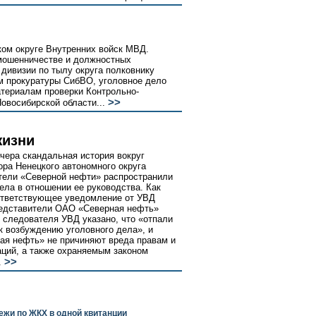
ком округе Внутренних войск МВД.
мошенничестве и должностных
дивизии по тылу округа полковнику
м прокуратуры СибВО, уголовное дело
териалам проверки Контрольно-
>>
овосибирской области...
жизни
чера скандальная история вокруг
ора Ненецкого автономного округа
тели «Северной нефти» распространили
ела в отношении ее руководства. Как
оответствующее уведомление от УВД
редставители ОАО «Северная нефть»
 следователя УВД указано, что «отпали
к возбуждению уголовного дела», и
ая нефть» не причиняют вреда правам и
аций, а также охраняемым законом
>>
.
ежи по ЖКХ в одной квитанции