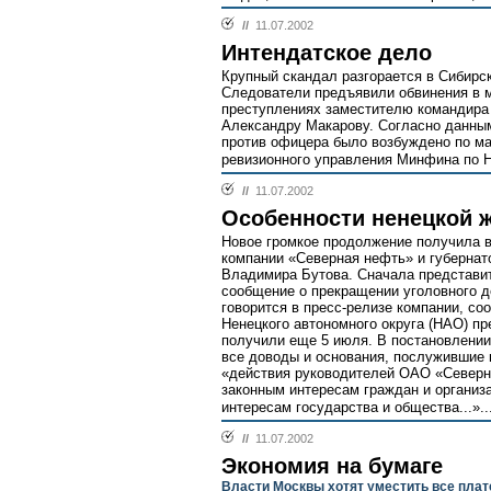
//
11.07.2002
Интендатское дело
Крупный скандал разгорается в Сибирс
Следователи предъявили обвинения в 
преступлениях заместителю командира 
Александру Макарову. Согласно данны
против офицера было возбуждено по ма
ревизионного управления Минфина по Н
//
11.07.2002
Особенности ненецкой 
Новое громкое продолжение получила в
компании «Северная нефть» и губернат
Владимира Бутова. Сначала представи
сообщение о прекращении уголовного д
говорится в пресс-релизе компании, с
Ненецкого автономного округа (НАО) п
получили еще 5 июля. В постановлении
все доводы и основания, послужившие 
«действия руководителей ОАО «Северн
законным интересам граждан и организ
интересам государства и общества...»..
//
11.07.2002
Экономия на бумаге
Власти Москвы хотят уместить все плат