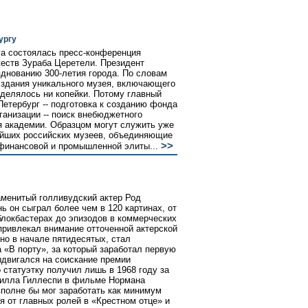
ургу
а состоялась пресс-конференция
еств Зураба Церетели. Президент
зднованию 300-летия города. По словам
 здания уникального музея, включающего
ыделялось ни копейки. Потому главный
етербург -- подготовка к созданию фонда
анизации -- поиск внебюджетного
я академии. Образцом могут служить уже
йших российских музеев, объединяющие
>>
финансовой и промышленной элиты...
менитый голливудский актер Род
ь он сыграл более чем в 120 картинах, от
блокбастерах до эпизодов в коммерческих
привлекал внимание отточенной актерской
ино в начале пятидесятых, стал
«В порту», за который заработал первую
ыдвигался на соискание премии
статуэтку получил лишь в 1968 году за
Билла Гиллеспи в фильме Нормана
полне бы мог заработать как минимум
я от главных ролей в «Крестном отце» и