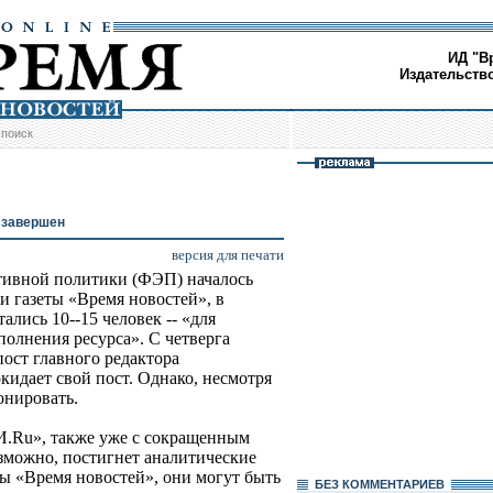
ИД "В
Издательств
/
поиск
 завершен
версия для печати
тивной политики (ФЭП) началось
 газеты «Время новостей», в
ались 10--15 человек -- «для
олнения ресурса». С четверга
ост главного редактора
окидает свой пост. Однако, несмотря
онировать.
И.Ru», также уже с сокращенным
озможно, постигнет аналитические
ты «Время новостей», они могут быть
БЕЗ КОМMЕНТАРИЕВ