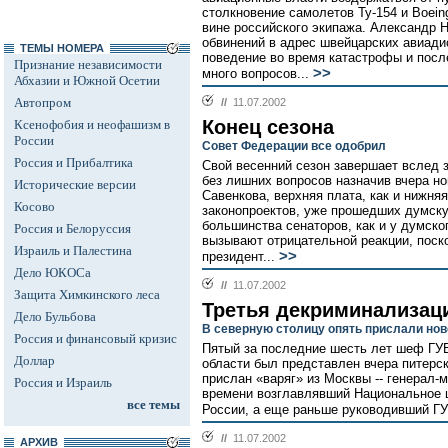
столкновение самолетов Ту-154 и Boein
вине российского экипажа. Александр 
обвинений в адрес швейцарских авиадис
ТЕМЫ НОМЕРА
поведение во время катастрофы и посл
Признание независимости
>>
много вопросов...
Абхазии и Южной Осетии
Автопром
//
11.07.2002
Конец сезона
Ксенофобия и неофашизм в
России
Совет Федерации все одобрил
Россия и Прибалтика
Свой весенний сезон завершает вслед 
без лишних вопросов назначив вчера 
Исторические версии
Савенкова, верхняя плата, как и нижня
Косово
законопроектов, уже прошедших думскую
большинства сенаторов, как и у думско
Россия и Белоруссия
вызывают отрицательной реакции, поско
Израиль и Палестина
>>
президент...
Дело ЮКОСа
//
11.07.2002
Защита Химкинского леса
Третья декриминализац
Дело Бульбова
В северную столицу опять прислали нов
Россия и финансовый кризис
Пятый за последние шесть лет шеф ГУВ
Доллар
области был представлен вчера питерск
прислан «варяг» из Москвы -- генерал-
Россия и Израиль
времени возглавлявший Национальное 
все темы
России, а еще раньше руководивший Г
//
11.07.2002
АРХИВ