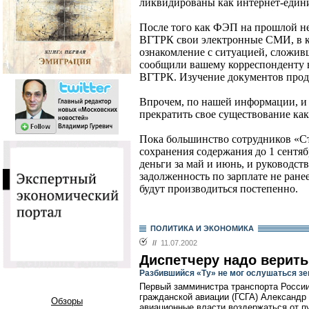
ликвидированы как интернет-един
После того как ФЭП на прошлой н
ВГТРК свои электронные СМИ, в 
ознакомление с ситуацией, сложив
сообщили вашему корреспонденту 
ВГТРК. Изучение документов продл
Впрочем, по нашей информации, и 
прекратить свое существование как
Пока большинство сотрудников «Ст
сохранения содержания до 1 сентя
деньги за май и июнь, и руководс
задолженность по зарплате не ране
будут производиться постепенно.
ПОЛИТИКА И ЭКОНОМИКА
//
11.07.2002
Диспетчеру надо верить
Разбившийся «Ту» не мог ослушаться з
Первый замминистра транспорта России
гражданской авиации (ГСГА) Александр
Обзоры
авиационные власти воздержаться от пу