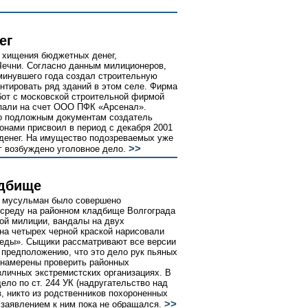
ег
 хищения бюджетных денег,
Чечни. Согласно данным милиционеров,
минувшего года создал строительную
нтировать ряд зданий в этом селе. Фирма
бот с московской строительной фирмой
упали на счет ООО ПФК «Арсенал».
по подложным документам создатель
нами присвоил в период с декабря 2001
денег. На имущество подозреваемых уже
>>
г возбуждено уголовное дело.
адбище
и мусульман было совершено
 среду на районном кладбище Волгограда
ой милиции, вандалы на двух
на четырех черной краской нарисовали
хеды». Сыщики рассматривают все версии
 предположению, что это дело рук пьяных
 намерены проверить районных
зличных экстремистских организациях. В
ло по ст. 244 УК (надругательство над
, никто из родственников похороненных
>>
 заявлением к ним пока не обращался.