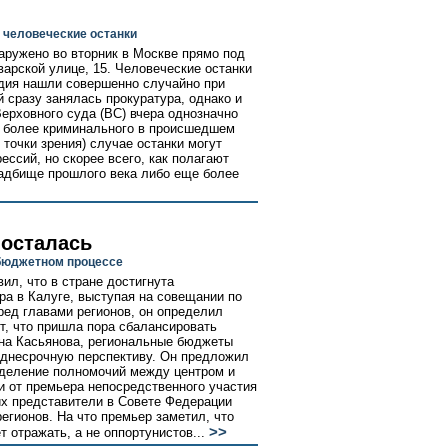
 человеческие останки
ружено во вторник в Москве прямо под
арской улице, 15. Человеческие останки
удия нашли совершенно случайно при
 сразу занялась прокуратура, однако и
ерховного суда (ВС) вчера однозначно
ем более криминального в происшедшем
 точки зрения) случае останки могут
ссий, но скорее всего, как полагают
ладбище прошлого века либо еще более
 осталась
 бюджетном процессе
ил, что в стране достигнута
ра в Калуге, выступая на совещании по
ед главами регионов, он определил
т, что пришла пора сбалансировать
-на Касьянова, региональные бюджеты
еднесрочную перспективу. Он предложил
зделение полномочий между центром и
и от премьера непосредственного участия
их представители в Совете Федерации
егионов. На что премьер заметил, что
>>
т отражать, а не оппортунистов...