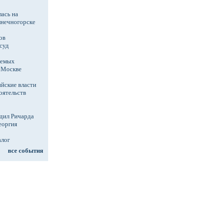
ась на
лнечногорске
ов
суд
аемых
в Москве
йские власти
оятельств
дил Ричарда
еоргия
алог
все события