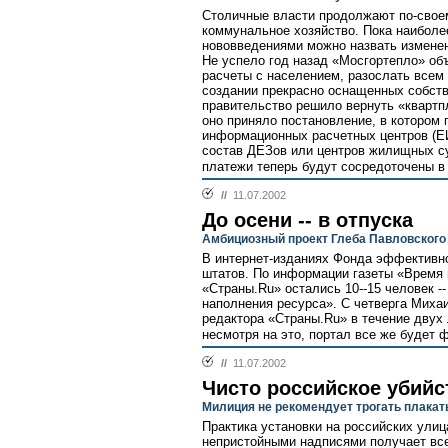
Столичные власти продолжают по-сво
коммунальное хозяйство. Пока наиболе
нововведениями можно назвать изменен
Не успело год назад «Мосгортепло» об
расчеты с населением, разослать всем 
создании прекрасно оснащенных собств
правительство решило вернуть «квартп
оно приняло постановление, в котором 
информационных расчетных центров (ЕИ
состав ДЕЗов или центров жилищных су
платежи теперь будут сосредоточены в 
//
11.07.2002
До осени -- в отпуска
Амбициозный проект Глеба Павловского
В интернет-изданиях Фонда эффективн
штатов. По информации газеты «Время н
«Страны.Ru» остались 10--15 человек 
наполнения ресурса». С четверга Миха
редактора «Страны.Ru» в течение двух 
несмотря на это, портал все же будет ф
//
11.07.2002
Чисто российское убийс
Милиция не рекомендует трогать плакат
Практика установки на российских улиц
непристойными надписями получает вс