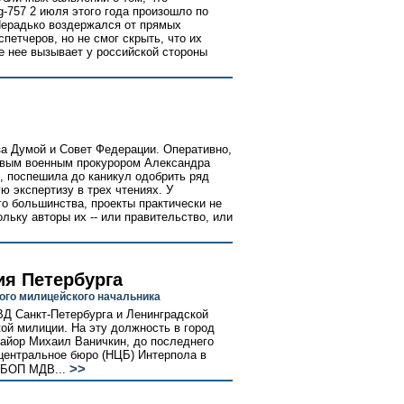
g-757 2 июля этого года произошло по
Нерадько воздержался от прямых
петчеров, но не смог скрыть, что их
е нее вызывает у российской стороны
за Думой и Совет Федерации. Оперативно,
новым военным прокурором Александра
я, поспешила до каникул одобрить ряд
 экспертизу в трех чтениях. У
го большинства, проекты практически не
льку авторы их -- или правительство, или
ия Петербурга
ого милицейского начальника
Д Санкт-Петербурга и Ленинградской
ой милиции. На эту должность в город
майор Михаил Ваничкин, до последнего
центральное бюро (НЦБ) Интерпола в
>>
УБОП МДВ...