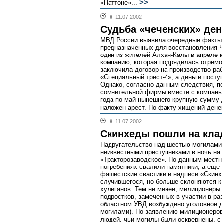
>>
«Паттоне»...
//
11.07.2002
Судьба «чеченских» ден
МВД России выявила очередные факты
предназначенных для восстановления 
один из жителей Алхан-Калы в апреле 
компанию, которая подрядилась отремо
заключила договор на производство ра
«Специальный трест-4», а деньги пост
Однако, согласно данным следствия, 
сомнительной фирмы вместе с компаньо
года по май нынешнего крупную сумму 
наложен арест. По факту хищений дене
//
11.07.2002
Скинхеды пошли на кл
Надругательство над шестью могилам
неизвестными преступниками в ночь на
«Тракторозаводское». По данным местн
погребениях свалили памятники, а еще 
фашистские свастики и надписи «Скин
случившегося, но больше склоняются к
хулиганов. Тем не менее, милиционеры
подростков, замеченных в участии в ра
областном УВД возбуждено уголовное де
могилами). По заявлению милиционеров
людей, чьи могилы были осквернены, с