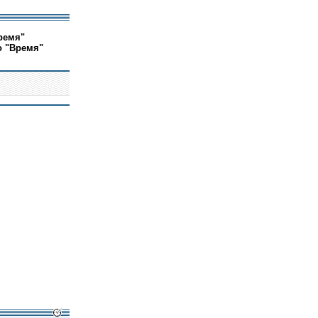
ремя"
о "Время"