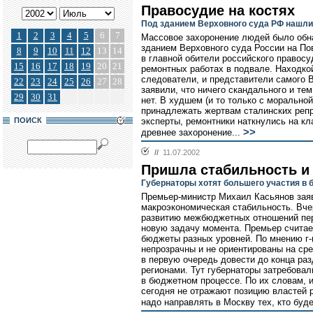
Правосудие на костях
Под зданием Верховного суда РФ нашли
1
2
3
4
5
6
7
Массовое захоронение людей было обна
зданием Верховного суда России на Пов
8
9
10
11
12
13
14
в главной обители российского правос
15
16
17
18
19
20
21
ремонтных работах в подвале. Находкой
следователи, и представители самого В
22
23
24
25
26
27
28
заявили, что ничего скандального и т
29
30
31
нет. В худшем (и то только с моральной
принадлежать жертвам сталинских репре
ПОИСК
эксперты, ремонтники наткнулись на к
>>
древнее захоронение...
//
11.07.2002
Пришла стабильность и
Губернаторы хотят большего участия в
Премьер-министр Михаил Касьянов заяв
макроэкономическая стабильность. Вче
развитию межбюджетных отношений пер
новую задачу момента. Премьер считае
бюджеты разных уровней. По мнению г
непрозрачны и не ориентированы на ср
в первую очередь довести до конца ра
регионами. Тут губернаторы затребовал
в бюджетном процессе. По их словам, 
сегодня не отражают позицию властей р
надо направлять в Москву тех, кто буде