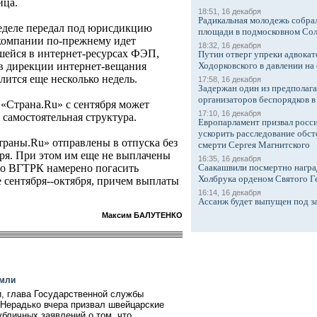
ица.
18:51, 16 декабря
Радикальная молодежь собрал
еделе передал под юрисдикцию
площади в подмосковном Со
компании по-прежнему идет
18:32, 16 декабря
шейся в интернет-ресурсах ФЭП,
Путин отверг упреки адвокат
Ходорковского в давлении на 
в дирекции интернет-вещания
ится еще несколько недель.
17:58, 16 декабря
Задержан один из предполаг
организаторов беспорядков 
«Страна.Ru» с сентября может
17:10, 16 декабря
 самостоятельная структура.
Европарламент призвал росси
ускорить расследование обст
раны.Ru» отправлены в отпуска без
смерти Сергея Магнитского
бря. При этом им еще не выплачены
16:35, 16 декабря
Саакашвили посмертно награ
тво ВГТРК намерено погасить
Холбрука орденом Святого Г
е сентября--октября, причем выплаты
16:14, 16 декабря
Ассанж будет выпущен под з
Максим БАЛУТЕНКО
емли
, глава Государственной службы
 Нерадько вчера призвал швейцарские
бличных заявлений о том, что