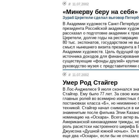
//
11.07.2002
«Минерву беру на себя»
Зураб Церетели сделал выговор Петерб
В Академии художеств Санкт-Петербург
президента Российской академии худож
рассказал о подготовке академии к пра
Церетели, долгие годы на реставрацию
80 тыс. экспонатов, государством не в
смысл нынешнего визита президента в П
Академии художеств. Цель будущей орг
источника доходов для финансировани
существующие «фонды друзей» крупне
руководство музея с представителями 
//
11.07.2002
Умер Род Стайгер
В Лос-Анджелесе 9 июля скончался зна
Стайгер. Ему было 77 лет. За свою жизн
главных ролей во всемирно известных 
постановках класса «Б», но неизменно 
техникой. Стайгер начал сниматься в к
знаменитым после фильма Элии Казана 
номинацию на «Оскара». Всего актер в
Американской киноакадемии трижды, но 
роль расистски настроенного шерифа 
Джуисона «Душной южной ночью». Он в
еще два «Оскара», если бы не отказалс