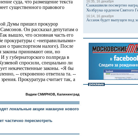
ение суда, что размещение текста
16:35, 16 декабря
Саакашвили посмертно награ
имеет существенного правового
Холбрука орденом Святого Г
16:14, 16 декабря
Ассанж будет выпущен под з
тной Думы пришел прокурор
Самсонов. Он рассказал депутатам о
Так вышло, что основная часть его
бе прокуратуры с «неправильными»
акон о транспортном налоге). После
тя законы принимают они, но
 И у губернаторского полпреда в
узяевой спросили, специально ли
ует некачественные законы. «Я бы
енно, -- откровенно ответила та. --
зрения. Прокуратура считает так, а
Вадим СМИРНОВ, Калининград
одят локальные акции накануне нового
ет частично пересмотреть