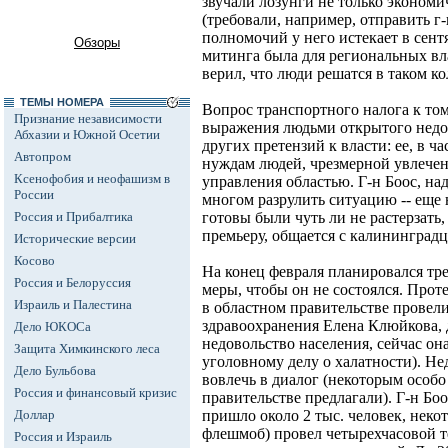
звучали лозунги не только экономи
(требовали, например, отправить г-
полномочий у него истекает в сентя
Обзоры
митинга была для региональных вл
верил, что люди решатся в таком к
ТЕМЫ НОМЕРА
Вопрос транспортного налога к то
Признание независимости
выражения людьми открытого недов
Абхазии и Южной Осетии
других претензий к власти: ее, в ч
Автопром
нуждам людей, чрезмерной увлече
Ксенофобия и неофашизм в
управления областью. Г-н Боос, над
России
многом разрулить ситуацию -- еще 
Россия и Прибалтика
готовы были чуть ли не растерзать,
премьеру, общается с калининградц
Исторические версии
Косово
На конец февраля планировался тр
Россия и Белоруссия
меры, чтобы он не состоялся. Прот
Израиль и Палестина
в областном правительстве провел
здравоохранения Елена Клюйкова, 
Дело ЮКОСа
недовольство населения, сейчас он
Защита Химкинского леса
уголовному делу о халатности). Н
Дело Бульбова
вовлечь в диалог (некоторым особо
Россия и финансовый кризис
правительстве предлагали). Г-н Боо
Доллар
пришло около 2 тыс. человек, нек
флешмоб) провел четырехчасовой т
Россия и Израиль