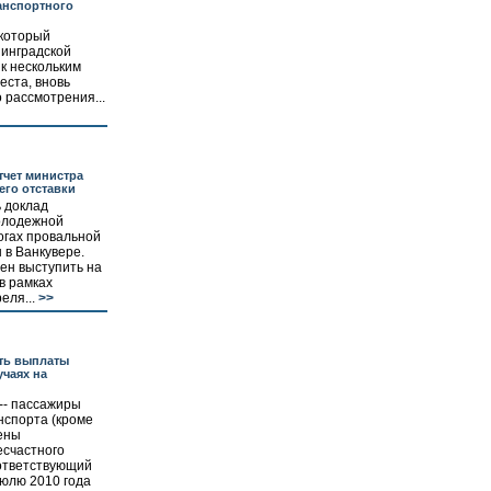
анспортного
 который
нинградской
 к нескольким
еста, вновь
 рассмотрения...
тчет министра
 его отставки
 доклад
молодежной
огах провальной
 в Ванкувере.
ен выступить на
в рамках
еля...
>>
ить выплаты
учаях на
-- пассажиры
нспорта (кроме
чены
есчастного
оответствующий
июлю 2010 года