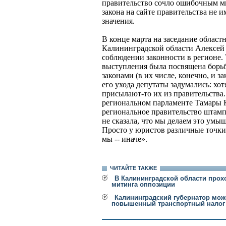
правительство сочло ошибочным мн
закона на сайте правительства не 
значения.
В конце марта на заседание облас
Калининградской области Алексей 
соблюдении законности в регионе. 
выступления была посвящена борь
законами (в их числе, конечно, и з
его ухода депутаты задумались: хо
присылают-то их из правительства.
региональном парламенте Тамары К
региональное правительство штамп
не сказала, что мы делаем это умышл
Просто у юристов различные точки 
мы -- иначе».
ЧИТАЙТЕ ТАКЖЕ
В Калининградской области прох
митинга оппозиции
Калининградский губернатор мож
повышенный транспортный налог