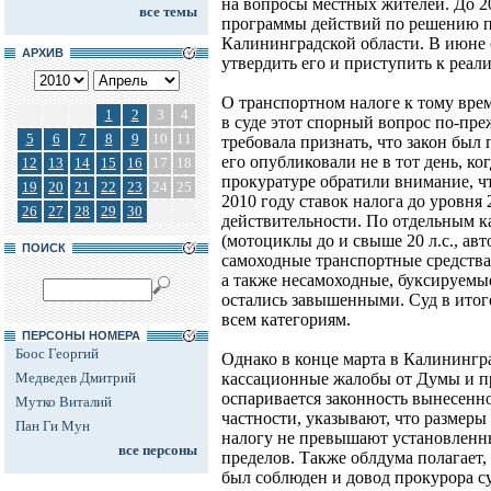
на вопросы местных жителей. До 2
все темы
программы действий по решению 
Калининградской области. В июне 
АРХИВ
утвердить его и приступить к реал
О транспортном налоге к тому вре
1
2
3
4
в суде этот спорный вопрос по-пр
5
6
7
8
9
10
11
требовала признать, что закон был
его опубликовали не в тот день, ког
12
13
14
15
16
17
18
прокуратуре обратили внимание, ч
19
20
21
22
23
24
25
2010 году ставок налога до уровня 
26
27
28
29
30
действительности. По отдельным к
(мотоциклы до и свыше 20 л.с., авт
ПОИСК
самоходные транспортные средства, 
а также несамоходные, буксируемые
остались завышенными. Суд в итоге
всем категориям.
ПЕРСОНЫ НОМЕРА
Боос Георгий
Однако в конце марта в Калинингр
Медведев Дмитрий
кассационные жалобы от Думы и пр
оспаривается законность вынесенн
Мутко Виталий
частности, указывают, что размеры
Пан Ги Мун
налогу не превышают установленн
все персоны
пределов. Также облдума полагает,
был соблюден и довод прокурора с