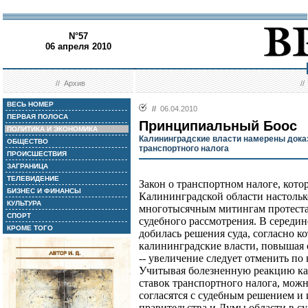
N°57
06 апреля 2010
//
Архив
/
ВЕСЬ НОМЕР
//
06.04.2010
ПЕРВАЯ ПОЛОСА
Принципиальный Боос
ПОЛИТИКА И ЭКОНОМИКА
Калининградские власти намерены дока
ОБЩЕСТВО
транспортного налога
ПРОИСШЕСТВИЯ
ЗАГРАНИЦА
ТЕЛЕВИДЕНИЕ
Закон о транспортном налоге, кот
БИЗНЕС И ФИНАНСЫ
Калининградской области настольк
КУЛЬТУРА
многотысячным митингам протеста,
СПОРТ
судебного рассмотрения. В середин
КРОМЕ ТОГО
добилась решения суда, согласно к
калининградские власти, повышая 
-- увеличение следует отменить по
Учитывая болезненную реакцию ка
ставок транспортного налога, можн
согласятся с судебным решением и и
правительства и Думы области в с