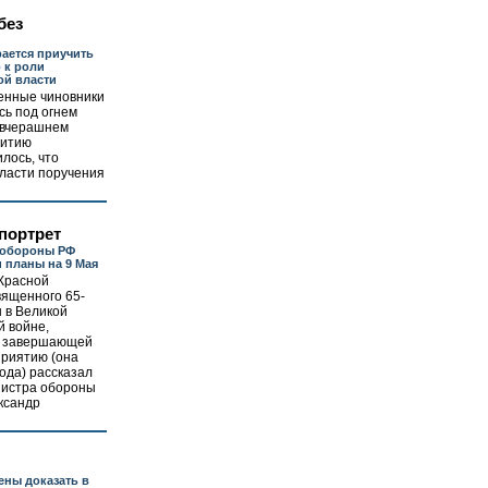
без
рается приучить
 к роли
ой власти
енные чиновники
сь под огнем
а вчерашнем
витию
лось, что
бласти поручения
портрет
 обороны РФ
 планы на 9 Мая
 Красной
вященного 65-
 в Великой
й войне,
 О завершающей
приятию (она
ода) рассказал
нистра обороны
ксандр
ены доказать в