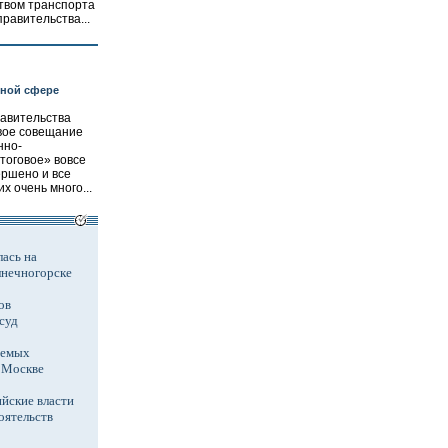
твом транспорта
равительства...
нной сфере
равительства
вое совещание
нно-
тоговое» вовсе
ершено и все
 очень много...
ась на
лнечногорске
ов
суд
аемых
в Москве
йские власти
оятельств