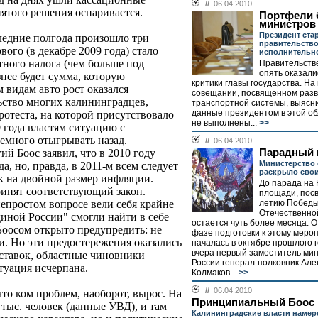
//
06.04.2010
ятого решения оспаривается.
Портфели 
министров
Президент ста
ледние полгода произошло три
правительство
ого (в декабре 2009 года) стало
исполнительн
тного налога (чем больше под
Правительств
опять оказали
нее будет сумма, которую
критики главы государства. Н
 видам авто рост оказался
совещании, посвященном раз
ьство многих калининградцев,
транспортной системы, выясни
данные президентом в этой о
ротеста, на которой присутствовало
не выполнены...
>>
0 года властям ситуацию с
емного отыгрывать назад.
//
06.04.2010
Парадный 
й Боос заявил, что в 2010 году
Министерство
а, но, правда, в 2011-м всем следует
раскрыло свои
к на двойной размер инфляции.
До парада на
инят соответствующий закон.
площади, пос
летию Победы
епростом вопросе вели себя крайне
Отечественно
диной России" смогли найти в себе
остается чуть более месяца.
 Боосом открыто предупредить: не
фазе подготовки к этому меро
ки. Но эти предостережения оказались
началась в октябре прошлого г
вчера первый заместитель ми
ставок, областные чиновники
России генерал-полковник Але
туация исчерпана.
Колмаков...
>>
//
06.04.2010
что ком проблем, наоборот, вырос. На
Принципиальный Боос
тыс. человек (данные УВД), и там
Калининградские власти намер