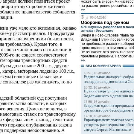
0 апреля должен появиться проект
может быть внесен Министерс
на рассмотрение российского п
приоритетных проблем жителей
>>
областное правительство собирается
изации.
//
06.04.2010
Оборонка под сукном
40% научных разработок в вое
мени уже мало кто вспоминал, однако
исчезает бесследно
ежнему рассматривался. Прокуратура
Вчера в Ново-Огареве глава п
 принят с нарушениями (в частности,
Владимир Путин провел итого
по проблемам развития оборо
да требовалось). Кроме того, в
промышленного комплекса. «И
то слова чиновников о снижении в
не означает, что развитие зав
2009-го не совсем соответствуют
проблемы решены. Напротив, их
атегориям транспортных средств
>>
обусы до и свыше 200 л.с., другие
БЕЗ КОМMЕНТАРИЕВ
катера, моторные лодки до 100 л.с.,
18:51, 16 декабря
 суда) налоговые ставки так и
Радикальная молодежь собрал
площади в подмосковном Со
 согласился: раз уж снижать, то по
18:32, 16 декабря
Путин отверг упреки адвокат
Ходорковского в давлении на 
адский областной суд поступили
17:58, 16 декабря
авительства области, в которых
Задержан один из предполаг
ого решения. Думские юристы, в
организаторов беспорядков 
 налоговых ставок по транспортному
17:10, 16 декабря
ых федеральным законодательством
Европарламент призвал росси
ускорить расследование обст
 что порядок опубликования закона
смерти Сергея Магнитского
уд поддержал необоснованно. А