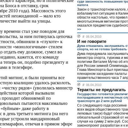
ческого характера, но и политические
суде законность повышения тр
налога
на Бооса в отставку, срок
Закон о транспортном налоге,
бре 2010 года). Массовость этого
взбаламутил ситуацию в Кали
астей неожиданной -- мало кто
области настолько, что привел
оличестве выйти на улицы.
многотысячным митингам прот
оказался предметом судебного
>>
му времени стал уже поводом для
ольства, за ним потянулась цепочка
//
06.04.2010
И не говорите
астности, обвиняли в «глухоте» к
Дума отказалась заслушивать о
нности «монологичным» стилем
спорта, но не готова требовать
о отдать ему должное, сумел во
Дума передумала заслушивать
недавно, кажется, его команду
министра спорта, туризма и 
политики Виталия Мутко об ит
 а теперь он, подобно президенту и
для России зимней Олимпиады
ами в телеэфире.
Глава Минспорта был приглаш
пленарном заседании палаты 
етий митинг, и были приняты все
правительственного часа 7 апр
естную коалицию удалось расколоть,
//
06.04.2010
и «чистку рядов» (уволилась министр
Теракты не предлагать
действия которой вызывали
Государство готовится увелич
пострадавшим в несчастных сл
а проходит обвиняемой по
транспорте до 2 млн рублей
едовольных пытаются максимально
Со следующего года россияне 
 «буйным» даже работу в
всех видов общественного тра
с в день третьего митинга (на него
легковых такси) будут обеспе
обязательной страховкой от н
оторые устроили мандариновый
случая на сумму 2 млн руб. С
елемарафон, отвечая в прямом эфире
законопроект разработан и к 