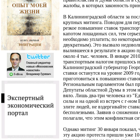
жалобы, в которых законность прин
В Калининградской области за пос
крупных митинга. Поводом для перв
резкое повышение ставок транспор
капотом лошадиных сил, тем серьез
необходимо уплатить; по некоторым
двукратным). Это вызвало недовол
вылившееся в результате в акцию п
около 4 тыс. человек. В январе 201
транспортным налогом пришлось н
Калининградский губернатор Георги
ставки останутся на уровне 2009 год
приготовиться к повышению ставо
Региональным парламентом был пр
Депутаты областной Думы в этом н
вяло. Лишь два-три человека из "Е
силы и на одной из встреч с г-ном
злите людей, не вздергивайте став
бесполезными. Заявив о снижении 
полагали, что этим конфликтная си
Однако митинг 30 января показал, 
эту акцию протеста пришли уже 10 