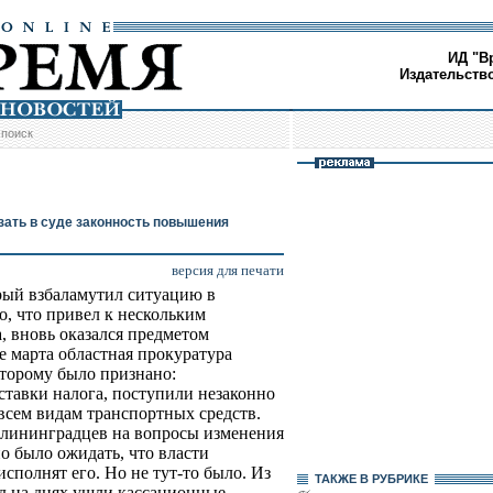
ИД "В
Издательств
/
поиск
зать в суде законность повышения
версия для печати
орый взбаламутил ситуацию в
о, что привел к нескольким
 вновь оказался предметом
е марта областная прокуратура
оторому было признано:
ставки налога, поступили незаконно
 всем видам транспортных средств.
лининградцев на вопросы изменения
о было ожидать, что власти
сполнят его. Но не тут-то было. Из
ТАКЖЕ В РУБРИКЕ
уд на днях ушли кассационные