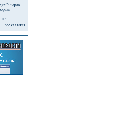
дил Ричарда
еоргия
алог
все события