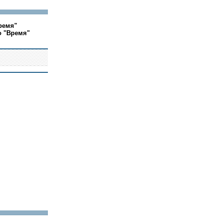
ремя"
о "Время"